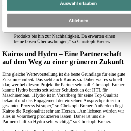
Auswahl erlauben
den Grundsätzen des
Hydro EcoDesigns
konzipiert. Sie wollen
mehr darüber erfahren, wie wir die Fahrradständer mit Hydro
EcoDesign nachhaltiger gestaltet haben?
Ablehnen
Wir schätzen das Knowhow von Hydro. Vom
Werkstoff Aluminium, über das Pressen und Biegen des
Produkts bis hin zur Nachhaltigkeit. Da erwarten einen
keine bösen Überraschungen,“ so Christoph Breuer.
Kairos und Hydro – Eine Partnerschaft
auf dem Weg zu einer grüneren Zukunft
Eine gleiche Wertevorstellung ist die beste Grundlage für eine gute
Zusammenarbeit. Das sieht auch Kairos so. Daher war es schnell
klar, wer bei diesem Projekt ihr Partner sein soll. Christoph Breuer
kannte Hydro bereits seit seiner Schulzeit an der HTL für
Maschinenbau. „Hydro ist in Vorarlberg für seine Top-Qualität
bekannt und das Engagement der einzelnen Ansprechpartner im
gesamten Prozess ist super,“ so Christoph Breuer. Außerdem liegt
Kairos die Regionalität sehr am Herzen. „Am liebsten würden wir
alles in Vorarlberg produzieren lassen. Daher ist uns die
Partnerschaft zu Hydro sehr wichtig,“ so Christoph Breuer.