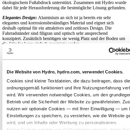
ökologischem Fußabdruck unterstützt. Zusammen mit Hydro wurde
dabei für jede Herausforderung die bestmögliche Lösung gefunden.
Elegantes Design
:
Aluminium an sich ist ja bereits ein sehr
elegantes und korrosionsbeständiges Material und eignet sich
deshalb optimal für ein attraktives und zeitloses Design. Die
Fahrradständer sind filigran und optisch sehr ansprechend
konzipiert. Zusätzlich benötigen sie wenig Platz und der Boden um
die Ständer kann einfach gereinigt werden.
Vom Kinderrad bis zum E-Mountainbike
:
Die Fahrradständer sind
so gebaut, dass alle gängigen
Fahrradmodelle einfach und schnell abgestellt und sicher gehalten
werden. Die integrierten Bürsten in patentierter Geometrie halten
Die Website von Hydro, hydro.com, verwendet Cookies.
das Rad sehr wirkungsvoll und schützen es zusätzlich vor
Beschädigungen.
Cookies sind kleine Textdateien, die dazu beitragen, dass di
ordnungsgemäß funktioniert und Ihre Nutzungserfahrung ver
Elektrisierend für jede*n
:
An den Fahrradständern kann zudem
wird. Wir verwenden notwendige Cookies, um den grundleg
eine Box angebracht werden, in der das Netzteil angesteckt und
diebstahlsicher verschlossen werden kann. So können
Betrieb und die Sicherheit der Website zu gewährleisten. Zus
beispielsweise zukünftig Privatpersonen in ihrer Wohnanlage einen
nutzen wir optionale Cookies — mit Ihrer Einwilligung — um 
Fahrradabstellplatz mieten und müssen so zum Laden nur noch den
Einstellungen zu speichern, zu verstehen, wie die Website g
Netzteil-Stecker beim Fahrrad einstecken. Die Netzteile können bei
Bedarf schnell aus der Box genommen und z.B. mit in den Urlaub
wird, und um Inhalte oder Werbung zu personalisieren.
genommen werden. Und sollte sich das Format der gängigen
Einige Cookies werden von Drittanbietern gesetzt, deren Tool