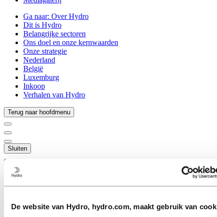
Ga naar:
Over Hydro
Dit is Hydro
Belangrijke sectoren
Ons doel en onze kernwaarden
Onze strategie
Nederland
België
Luxemburg
Inkoop
Verhalen van Hydro
Terug naar hoofdmenu
Sluiten
Aluminium
Producten
Branches waarin we actief zijn
Automobiel
De website van Hydro, hydro.com, maakt gebruik van cook
Bouw & constructie