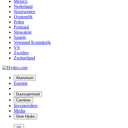
Mexico
Nederland
Noorwegen
Oostenrijk
Polen
Portugal
Slowakije
Spanje
Verenigd Koninkrijk
VS
Zweden
Zwitserland
Aluminium
Energie
Duurzaamheid
Carrières
Investeerders
Media
Over Hydro