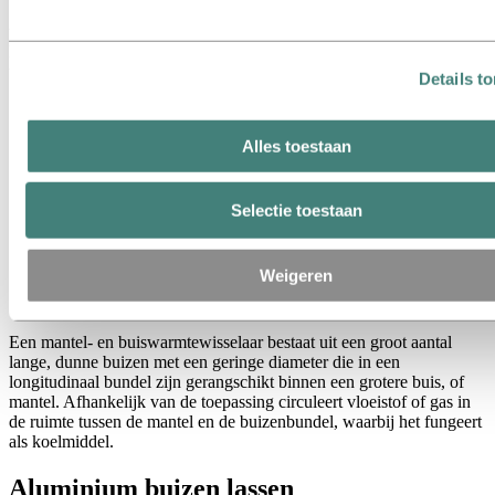
Shell-and-tube warmtewisselaars worden voornamelijk gebruikt in
toepassingen die een hogere druk vereisen voor de verwarming of
koeling van vloeistoffen en gassen. Overweeg hiervoor aluminium
te gebruiken.
Details t
Alles toestaan
Selectie toestaan
Weigeren
Een mantel- en buiswarmtewisselaar bestaat uit een groot aantal
lange, dunne buizen met een geringe diameter die in een
longitudinaal bundel zijn gerangschikt binnen een grotere buis, of
mantel. Afhankelijk van de toepassing circuleert vloeistof of gas in
de ruimte tussen de mantel en de buizenbundel, waarbij het fungeert
als koelmiddel.
Aluminium buizen lassen