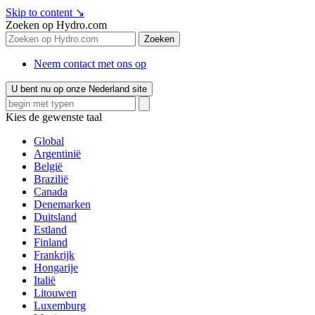
Skip to content
↘
Zoeken op Hydro.com
Zoeken
Neem contact met ons op
U bent nu op onze Nederland site
Kies de gewenste taal
Global
Argentinië
België
Brazilië
Canada
Denemarken
Duitsland
Estland
Finland
Frankrijk
Hongarije
Italië
Litouwen
Luxemburg