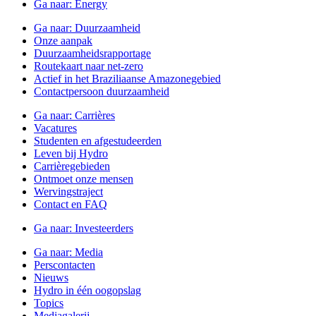
Ga naar:
Energy
Ga naar:
Duurzaamheid
Onze aanpak
Duurzaamheidsrapportage
Routekaart naar net-zero
Actief in het Braziliaanse Amazonegebied
Contactpersoon duurzaamheid
Ga naar:
Carrières
Vacatures
Studenten en afgestudeerden
Leven bij Hydro
Carrièregebieden
Ontmoet onze mensen
Wervingstraject
Contact en FAQ
Ga naar:
Investeerders
Ga naar:
Media
Perscontacten
Nieuws
Hydro in één oogopslag
Topics
Mediagalerij