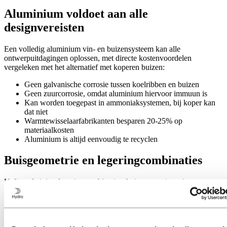
Aluminium voldoet aan alle
designvereisten
Een volledig aluminium vin- en buizensysteem kan alle
ontwerpuitdagingen oplossen, met directe kostenvoordelen
vergeleken met het alternatief met koperen buizen:
Geen galvanische corrosie tussen koelribben en buizen
Geen zuurcorrosie, omdat aluminium hiervoor immuun is
Kan worden toegepast in ammoniaksystemen, bij koper kan
dat niet
Warmtewisselaarfabrikanten besparen 20-25% op
materiaalkosten
Aluminium is altijd eenvoudig te recyclen
Buisgeometrie en legeringcombinaties
U dient de juiste legeringcombinaties, buisgeometrie en interne
verbeteringen te kiezen om de prestaties en eigenschappen af te
stemmen op de verschillende omstandigheden en toepassingen. Wij
kunnen u hierbij van dienst zijn.
Neem contact met ons op voor de toepassing van aluminium