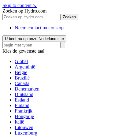
Skip to content
↘
Zoeken op Hydro.com
Zoeken
Neem contact met ons op
U bent nu op onze Nederland site
Kies de gewenste taal
Global
Argentinië
België
Brazilië
Canada
Denemarken
Duitsland
Estland
Finland
Frankrijk
Hongarije
Italië
Litouwen
Luxemburg