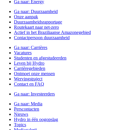
Ga naar:
Energy
Ga naar:
Duurzaamheid
Onze aanpak
Duurzaamheidsrapportage
Routekaart naar net-zero
Actief in het Braziliaanse Amazonegebied
Contactpersoon duurzaamheid
Ga naar:
Carrières
Vacatures
Studenten en afgestudeerden
Leven bij Hydro
Carrièregebieden
Ontmoet onze mensen
Wervingstraject
Contact en FAQ
Ga naar:
Investeerders
Ga naar:
Media
Perscontacten
Nieuws
Hydro in één oogopslag
Topics
Mediagalerij