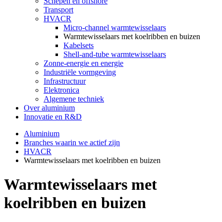
Schepen en offshore
Transport
HVACR
Micro-channel warmtewisselaars
Warmtewisselaars met koelribben en buizen
Kabelsets
Shell-and-tube warmtewisselaars
Zonne-energie en energie
Industriële vormgeving
Infrastructuur
Elektronica
Algemene techniek
Over aluminium
Innovatie en R&D
Aluminium
Branches waarin we actief zijn
HVACR
Warmtewisselaars met koelribben en buizen
Warmtewisselaars met
koelribben en buizen