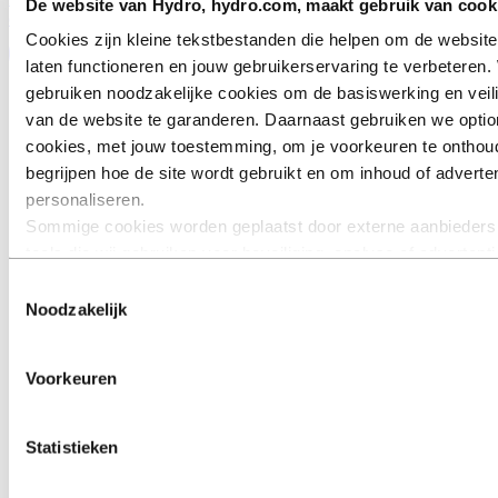
De website van Hydro, hydro.com, maakt gebruik van cook
oplossingen in uw project
Cookies zijn kleine tekstbestanden die helpen om de website
laten functioneren en jouw gebruikerservaring te verbeteren. 
gebruiken noodzakelijke cookies om de basiswerking en veil
van de website te garanderen. Daarnaast gebruiken we optio
cookies, met jouw toestemming, om je voorkeuren te onthou
begrijpen hoe de site wordt gebruikt en om inhoud of adverten
personaliseren.
Sommige cookies worden geplaatst door externe aanbieders
tools die wij gebruiken voor beveiliging, analyse of advertent
derden kunnen informatie die zij via jouw gebruik van onze w
Toestemmingsselectie
verzamelen, combineren met andere informatie die je aan he
Noodzakelijk
verstrekt of die zij hebben verzameld via jouw gebruik van h
diensten. De derde partij die wordt vermeld als verantwoordel
Voorkeuren
een third‑party cookie is de Verwerkingsverantwoordelijke v
persoonsgegevens die door hun respectieve cookies worden
verzameld. In de lijst hieronder kun je zien welke derden dit z
Statistieken