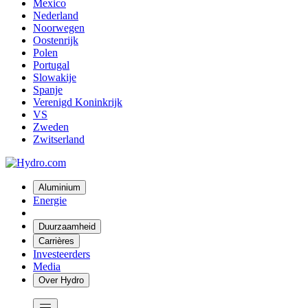
Mexico
Nederland
Noorwegen
Oostenrijk
Polen
Portugal
Slowakije
Spanje
Verenigd Koninkrijk
VS
Zweden
Zwitserland
Aluminium
Energie
Duurzaamheid
Carrières
Investeerders
Media
Over Hydro