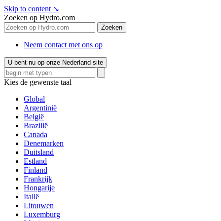
Skip to content
↘
Zoeken op Hydro.com
Zoeken
Neem contact met ons op
U bent nu op onze Nederland site
Kies de gewenste taal
Global
Argentinië
België
Brazilië
Canada
Denemarken
Duitsland
Estland
Finland
Frankrijk
Hongarije
Italië
Litouwen
Luxemburg