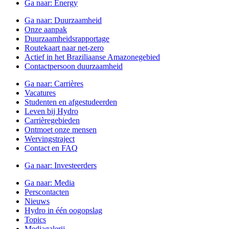
Ga naar:
Energy
Ga naar:
Duurzaamheid
Onze aanpak
Duurzaamheidsrapportage
Routekaart naar net-zero
Actief in het Braziliaanse Amazonegebied
Contactpersoon duurzaamheid
Ga naar:
Carrières
Vacatures
Studenten en afgestudeerden
Leven bij Hydro
Carrièregebieden
Ontmoet onze mensen
Wervingstraject
Contact en FAQ
Ga naar:
Investeerders
Ga naar:
Media
Perscontacten
Nieuws
Hydro in één oogopslag
Topics
Mediagalerij