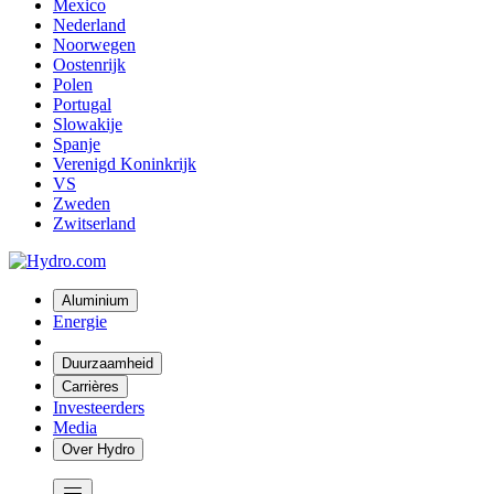
Mexico
Nederland
Noorwegen
Oostenrijk
Polen
Portugal
Slowakije
Spanje
Verenigd Koninkrijk
VS
Zweden
Zwitserland
Aluminium
Energie
Duurzaamheid
Carrières
Investeerders
Media
Over Hydro