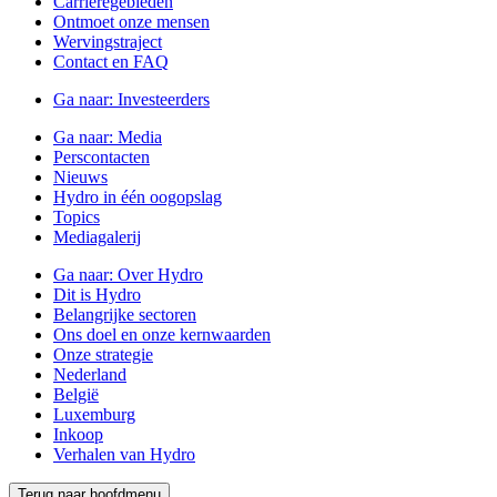
Carrièregebieden
Ontmoet onze mensen
Wervingstraject
Contact en FAQ
Ga naar:
Investeerders
Ga naar:
Media
Perscontacten
Nieuws
Hydro in één oogopslag
Topics
Mediagalerij
Ga naar:
Over Hydro
Dit is Hydro
Belangrijke sectoren
Ons doel en onze kernwaarden
Onze strategie
Nederland
België
Luxemburg
Inkoop
Verhalen van Hydro
Terug naar hoofdmenu