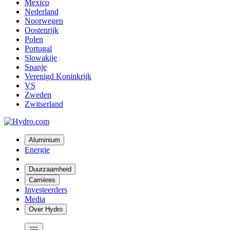
Mexico
Nederland
Noorwegen
Oostenrijk
Polen
Portugal
Slowakije
Spanje
Verenigd Koninkrijk
VS
Zweden
Zwitserland
Aluminium
Energie
Duurzaamheid
Carrières
Investeerders
Media
Over Hydro