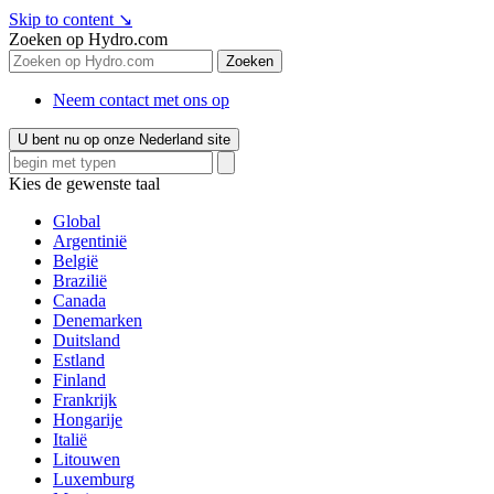
Skip to content
↘
Zoeken op Hydro.com
Zoeken
Neem contact met ons op
U bent nu op onze Nederland site
Kies de gewenste taal
Global
Argentinië
België
Brazilië
Canada
Denemarken
Duitsland
Estland
Finland
Frankrijk
Hongarije
Italië
Litouwen
Luxemburg