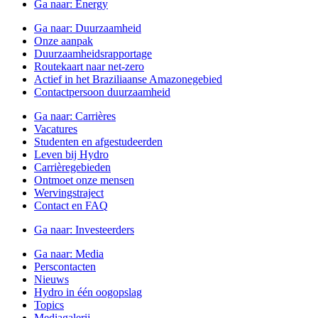
Ga naar:
Energy
Ga naar:
Duurzaamheid
Onze aanpak
Duurzaamheidsrapportage
Routekaart naar net-zero
Actief in het Braziliaanse Amazonegebied
Contactpersoon duurzaamheid
Ga naar:
Carrières
Vacatures
Studenten en afgestudeerden
Leven bij Hydro
Carrièregebieden
Ontmoet onze mensen
Wervingstraject
Contact en FAQ
Ga naar:
Investeerders
Ga naar:
Media
Perscontacten
Nieuws
Hydro in één oogopslag
Topics
Mediagalerij