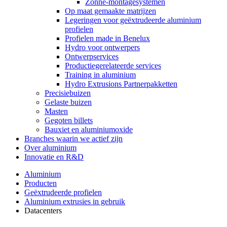
Zonne-montagesystemen
Op maat gemaakte matrijzen
Legeringen voor geëxtrudeerde aluminium
profielen
Profielen made in Benelux
Hydro voor ontwerpers
Ontwerpservices
Productiegerelateerde services
Training in aluminium
Hydro Extrusions Partnerpakketten
Precisiebuizen
Gelaste buizen
Masten
Gegoten billets
Bauxiet en aluminiumoxide
Branches waarin we actief zijn
Over aluminium
Innovatie en R&D
Aluminium
Producten
Geëxtrudeerde profielen
Aluminium extrusies in gebruik
Datacenters