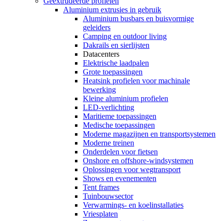
Geëxtrudeerde profielen
Aluminium extrusies in gebruik
Aluminium busbars en buisvormige
geleiders
Camping en outdoor living
Dakrails en sierlijsten
Datacenters
Elektrische laadpalen
Grote toepassingen
Heatsink profielen voor machinale
bewerking
Kleine aluminium profielen
LED-verlichting
Maritieme toepassingen
Medische toepassingen
Moderne magazijnen en transportsystemen
Moderne treinen
Onderdelen voor fietsen
Onshore en offshore-windsystemen
Oplossingen voor wegtransport
Shows en evenementen
Tent frames
Tuinbouwsector
Verwarmings- en koelinstallaties
Vriesplaten