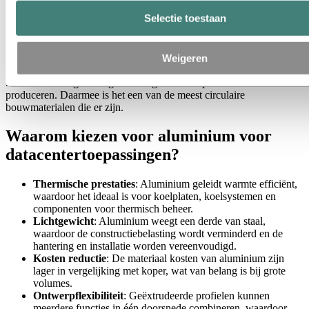
Selectie toestaan
In deze sector neemt de druk toe om de ecologische footprint van
hun faciliteiten te verkleinen, en dat gaat verder dan alleen
energieverbruik; het omvat ook de materialen die in de bouw
worden gebruikt. Aluminium is 100% recyclebaar zonder verlies
Weigeren
van eigenschappen, en voor de recycling ervan is slechts ongeveer
5% van de energie nodig die nodig is om het primaire metaal te
produceren. Daarmee is het een van de meest circulaire
bouwmaterialen die er zijn.
Waarom kiezen voor aluminium voor
datacentertoepassingen?
Thermische prestaties
: Aluminium geleidt warmte efficiënt,
waardoor het ideaal is voor koelplaten, koelsystemen en
componenten voor thermisch beheer.
Lichtgewicht
: Aluminium weegt een derde van staal,
waardoor de constructiebelasting wordt verminderd en de
hantering en installatie worden vereenvoudigd.
Kosten reductie
: De materiaal kosten van aluminium zijn
lager in vergelijking met koper, wat van belang is bij grote
volumes.
Ontwerpflexibiliteit
: Geëxtrudeerde profielen kunnen
meerdere functies in één doorsnede combineren, waardoor