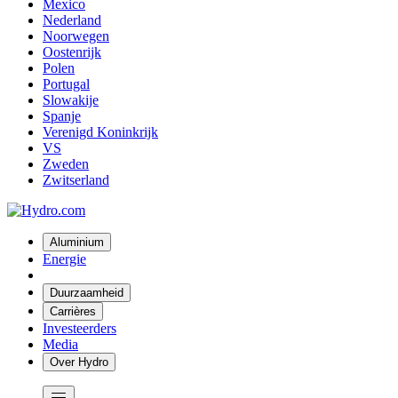
Mexico
Nederland
Noorwegen
Oostenrijk
Polen
Portugal
Slowakije
Spanje
Verenigd Koninkrijk
VS
Zweden
Zwitserland
Aluminium
Energie
Duurzaamheid
Carrières
Investeerders
Media
Over Hydro