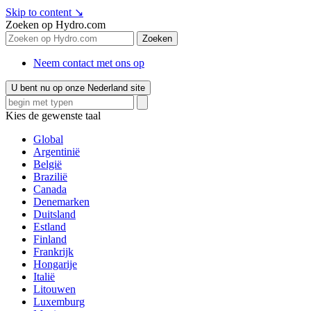
Skip to content
↘
Zoeken op Hydro.com
Zoeken
Neem contact met ons op
U bent nu op onze Nederland site
Kies de gewenste taal
Global
Argentinië
België
Brazilië
Canada
Denemarken
Duitsland
Estland
Finland
Frankrijk
Hongarije
Italië
Litouwen
Luxemburg