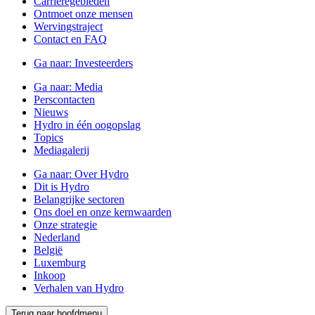
Carrièregebieden
Ontmoet onze mensen
Wervingstraject
Contact en FAQ
Ga naar:
Investeerders
Ga naar:
Media
Perscontacten
Nieuws
Hydro in één oogopslag
Topics
Mediagalerij
Ga naar:
Over Hydro
Dit is Hydro
Belangrijke sectoren
Ons doel en onze kernwaarden
Onze strategie
Nederland
België
Luxemburg
Inkoop
Verhalen van Hydro
Terug naar hoofdmenu