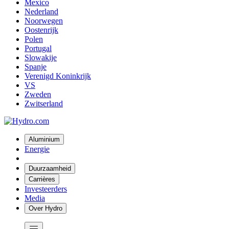
Mexico
Nederland
Noorwegen
Oostenrijk
Polen
Portugal
Slowakije
Spanje
Verenigd Koninkrijk
VS
Zweden
Zwitserland
Aluminium
Energie
Duurzaamheid
Carrières
Investeerders
Media
Over Hydro