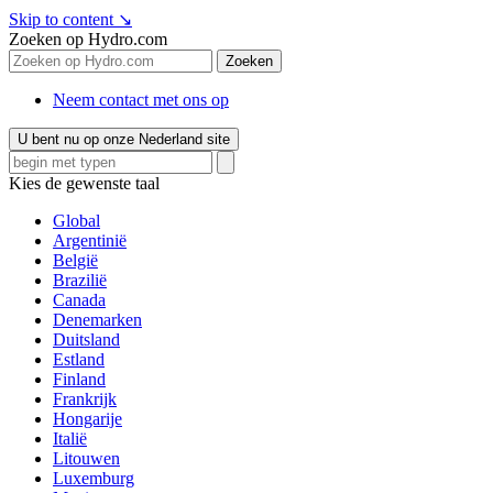
Skip to content
↘
Zoeken op Hydro.com
Zoeken
Neem contact met ons op
U bent nu op onze Nederland site
Kies de gewenste taal
Global
Argentinië
België
Brazilië
Canada
Denemarken
Duitsland
Estland
Finland
Frankrijk
Hongarije
Italië
Litouwen
Luxemburg