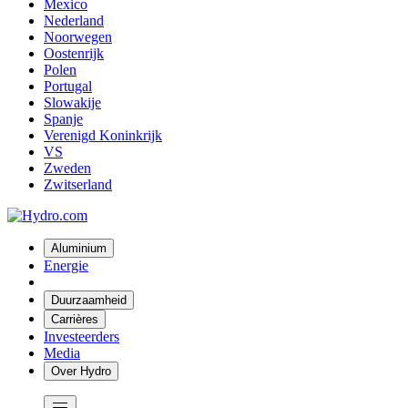
Mexico
Nederland
Noorwegen
Oostenrijk
Polen
Portugal
Slowakije
Spanje
Verenigd Koninkrijk
VS
Zweden
Zwitserland
Aluminium
Energie
Duurzaamheid
Carrières
Investeerders
Media
Over Hydro