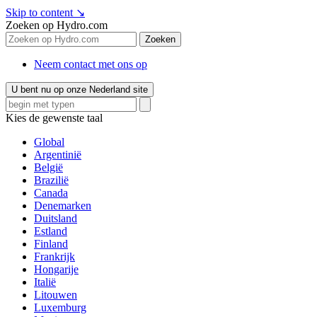
Skip to content
↘
Zoeken op Hydro.com
Zoeken
Neem contact met ons op
U bent nu op onze Nederland site
Kies de gewenste taal
Global
Argentinië
België
Brazilië
Canada
Denemarken
Duitsland
Estland
Finland
Frankrijk
Hongarije
Italië
Litouwen
Luxemburg