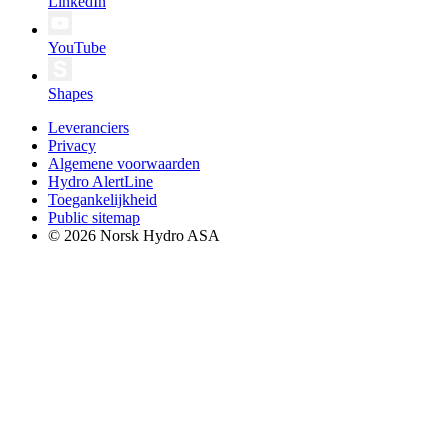
LinkedIn
YouTube
Shapes
Leveranciers
Privacy
Algemene voorwaarden
Hydro AlertLine
Toegankelijkheid
Public sitemap
© 2026 Norsk Hydro ASA