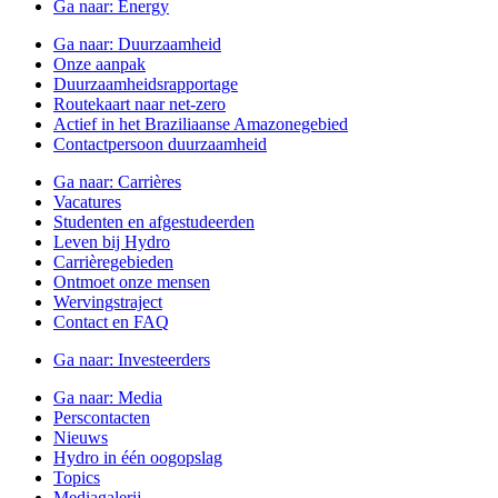
Ga naar:
Energy
Ga naar:
Duurzaamheid
Onze aanpak
Duurzaamheidsrapportage
Routekaart naar net-zero
Actief in het Braziliaanse Amazonegebied
Contactpersoon duurzaamheid
Ga naar:
Carrières
Vacatures
Studenten en afgestudeerden
Leven bij Hydro
Carrièregebieden
Ontmoet onze mensen
Wervingstraject
Contact en FAQ
Ga naar:
Investeerders
Ga naar:
Media
Perscontacten
Nieuws
Hydro in één oogopslag
Topics
Mediagalerij