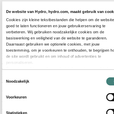
De website van Hydro, hydro.com, maakt gebruik van cook
Cookies zijn kleine tekstbestanden die helpen om de website
goed te laten functioneren en jouw gebruikerservaring te
verbeteren. Wij gebruiken noodzakelijke cookies om de
basiswerking en veiligheid van de website te garanderen.
Daarnaast gebruiken we optionele cookies, met jouw
toestemming, om je voorkeuren te onthouden, te begrijpen h
Naast haar werk als Paralegal Analyst bij Hydro, besteedt Camila
de site wordt gebruikt en om inhoud of advertenties te
veel van haar vrije tijd aan vrijwilligerswerk. Ze leidt het project
personaliseren.
Construindo Futuros (Toekomst bouwen), waarin ze vrouwelijke
ondernemers in de buitenwijken van Rio de Janeiro begeleidt.
Sommige cookies worden geplaatst door externe aanbieders
Daarnaast geeft ze vrijwillig Engelse les aan kinderen uit gezinnen
van tools die wij gebruiken voor beveiliging, analyse of
Toestemmingsselectie
met een laag inkomen, op een school waar ze een team van zeven
advertenties. Deze derden kunnen informatie die zij via jouw
Noodzakelijk
docenten aanstuurt.
gebruik van onze website verzamelen, combineren met ande
Wat motiveert jou om een stapje extra te
informatie die je aan hen hebt verstrekt of die zij hebben
Voorkeuren
zetten?
verzameld via jouw gebruik van hun diensten. De derde partij
wordt vermeld als verantwoordelijke voor een third‑party coo
Wat mij motiveert, is mijn geloof in de waarden Zorg, Moed en
is de Verwerkingsverantwoordelijke voor de persoonsgegev
Statistieken