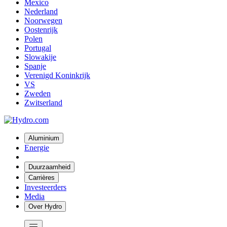
Mexico
Nederland
Noorwegen
Oostenrijk
Polen
Portugal
Slowakije
Spanje
Verenigd Koninkrijk
VS
Zweden
Zwitserland
Aluminium
Energie
Duurzaamheid
Carrières
Investeerders
Media
Over Hydro