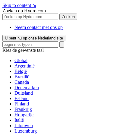
Skip to content
↘
Zoeken op Hydro.com
Zoeken
Neem contact met ons op
U bent nu op onze Nederland site
Kies de gewenste taal
Global
Argentinië
België
Brazilië
Canada
Denemarken
Duitsland
Estland
Finland
Frankrijk
Hongarije
Italië
Litouwen
Luxemburg