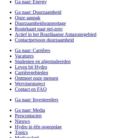
Ga naar:
Energy
Ga naar:
Duurzaamheid
Onze aanpak
Duurzaamheidsrapportage
Routekaart naar net-zero
Actief in het Braziliaanse Amazonegebied
Contactpersoon duurzaamheid
Ga naar:
Carrières
Vacatures
Studenten en afgestudeerden
Leven bij Hydro
Carrièregebieden
Ontmoet onze mensen
Wervingstraject
Contact en FAQ
Ga naar:
Investeerders
Ga naar:
Media
Perscontacten
Nieuws
Hydro in één oogopslag
Topics
Mediagalerij