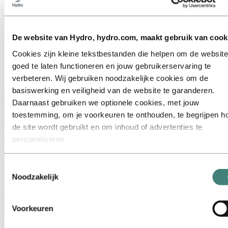
De website van Hydro, hydro.com, maakt gebruik van cook
Cookies zijn kleine tekstbestanden die helpen om de website
goed te laten functioneren en jouw gebruikerservaring te
verbeteren. Wij gebruiken noodzakelijke cookies om de
basiswerking en veiligheid van de website te garanderen.
In deze rol ondersteunt hij nieuwe collega's bij de
oriëntatie en onboarding, waarbij hij de communicatiekloof
Daarnaast gebruiken we optionele cookies, met jouw
tussen werknemers, leiders en managers overbrugt en
toestemming, om je voorkeuren te onthouden, te begrijpen h
ervoor zorgt dat iedereen zich thuis voelt in de Hydro-
de site wordt gebruikt en om inhoud of advertenties te
gemeenschap.
personaliseren.
Sommige cookies worden geplaatst door externe aanbieders
Zijn bereidheid om verder te helpen dan van hem verwacht
wordt en zijn betrokkenheid bij diverse activiteiten in de
van tools die wij gebruiken voor beveiliging, analyse of
Toestemmingsselectie
fabriek, tonen zijn onwrikbare toewijding aan zijn werk.
advertenties. Deze derden kunnen informatie die zij via jouw
Noodzakelijk
Diego's bijdragen hebben een belangrijke rol gespeeld bij
gebruik van onze website verzamelen, combineren met ande
het verbeteren van de retentie binnen de afdeling en het
informatie die je aan hen hebt verstrekt of die zij hebben
bevorderen van een cultuur van veiligheid en inclusiviteit
Voorkeuren
verzameld via jouw gebruik van hun diensten. De derde partij
bij Hydro Yankton.
wordt vermeld als verantwoordelijke voor een third‑party coo