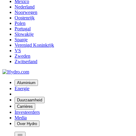
Mexico
Nederland
Noorwegen
Oostenrijk
Polen
Portugal
Slowakije
Spanje
Verenigd Koninkrijk
VS
Zweden
Zwitserland
Aluminium
Energie
Duurzaamheid
Carrières
Investeerders
Media
Over Hydro