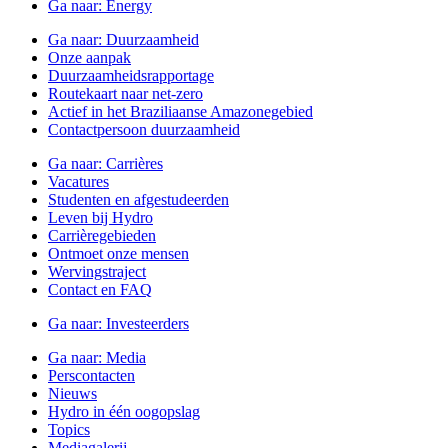
Ga naar:
Energy
Ga naar:
Duurzaamheid
Onze aanpak
Duurzaamheidsrapportage
Routekaart naar net-zero
Actief in het Braziliaanse Amazonegebied
Contactpersoon duurzaamheid
Ga naar:
Carrières
Vacatures
Studenten en afgestudeerden
Leven bij Hydro
Carrièregebieden
Ontmoet onze mensen
Wervingstraject
Contact en FAQ
Ga naar:
Investeerders
Ga naar:
Media
Perscontacten
Nieuws
Hydro in één oogopslag
Topics
Mediagalerij