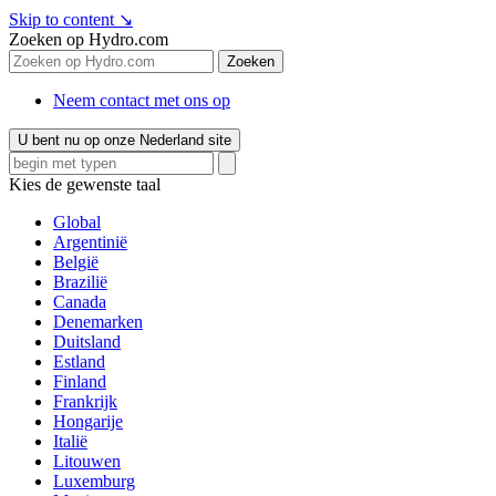
Skip to content
↘
Zoeken op Hydro.com
Zoeken
Neem contact met ons op
U bent nu op onze Nederland site
Kies de gewenste taal
Global
Argentinië
België
Brazilië
Canada
Denemarken
Duitsland
Estland
Finland
Frankrijk
Hongarije
Italië
Litouwen
Luxemburg