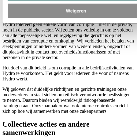
De Hydro-gedragscode vormt de basis van veel van
Weigeren
ons nalevingsbeleid.
Hydro tolereert geen enkele vorm van corruptie – niet in de private,
noch in de publieke sector. Wij zetten ons volledig in om te voldoen
aan alle toepasselijke wet- en regelgeving die gericht is op het
bestrijden van corruptie en omkoping. Wij verbieden het betalen van
steekpenningen of andere vormen van wederdiensten, ongeacht of
dit plaatsvindt in contact met overheidsfunctionarissen of met
personen in de private sector.
Het doel van dit beleid is om corruptie in alle bedrijfsactiviteiten van
Hydro te voorkomen. Het geldt voor iedereen die voor of namens
Hydro werkt.
Wij geloven dat duidelijke richtlijnen en gerichte trainingen onze
medewerkers in staat stellen om ethisch verantwoorde beslissingen
te nemen. Daarom bieden wij wereldwijd risicogebaseerde
trainingen aan. Onze aanpak omvat ook interne controles en richt
zich op hoe wij samenwerken met onze zakenpartners.
Collectieve acties en andere
samenwerkingen