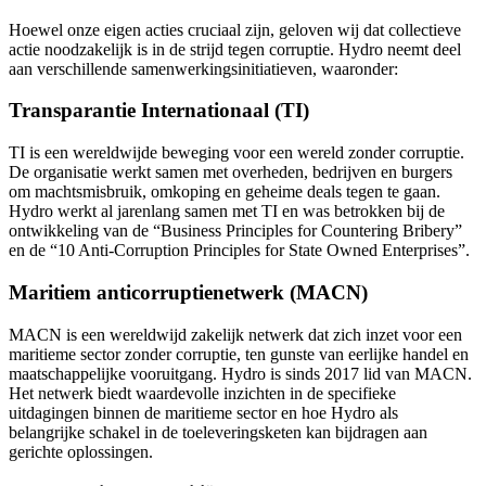
Hoewel onze eigen acties cruciaal zijn, geloven wij dat collectieve
actie noodzakelijk is in de strijd tegen corruptie. Hydro neemt deel
aan verschillende samenwerkingsinitiatieven, waaronder:
Transparantie Internationaal (TI)
TI is een wereldwijde beweging voor een wereld zonder corruptie.
De organisatie werkt samen met overheden, bedrijven en burgers
om machtsmisbruik, omkoping en geheime deals tegen te gaan.
Hydro werkt al jarenlang samen met TI en was betrokken bij de
ontwikkeling van de “Business Principles for Countering Bribery”
en de “10 Anti-Corruption Principles for State Owned Enterprises”.
Maritiem anticorruptienetwerk (MACN)
MACN is een wereldwijd zakelijk netwerk dat zich inzet voor een
maritieme sector zonder corruptie, ten gunste van eerlijke handel en
maatschappelijke vooruitgang. Hydro is sinds 2017 lid van MACN.
Het netwerk biedt waardevolle inzichten in de specifieke
uitdagingen binnen de maritieme sector en hoe Hydro als
belangrijke schakel in de toeleveringsketen kan bijdragen aan
gerichte oplossingen.