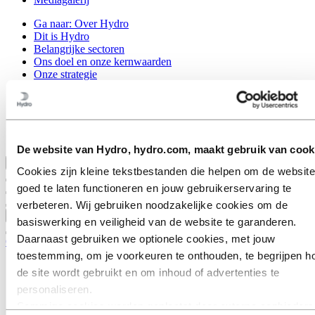
Ga naar:
Over Hydro
Dit is Hydro
Belangrijke sectoren
Ons doel en onze kernwaarden
Onze strategie
Nederland
België
Luxemburg
Inkoop
Verhalen van Hydro
De website van Hydro, hydro.com, maakt gebruik van cook
Terug naar hoofdmenu
Cookies zijn kleine tekstbestanden die helpen om de website
goed te laten functioneren en jouw gebruikerservaring te
verbeteren. Wij gebruiken noodzakelijke cookies om de
Sluiten
basiswerking en veiligheid van de website te garanderen.
Daarnaast gebruiken we optionele cookies, met jouw
Over Hydro
toestemming, om je voorkeuren te onthouden, te begrijpen h
Dit is Hydro
de site wordt gebruikt en om inhoud of advertenties te
Belangrijke sectoren
personaliseren.
Ons doel en onze kernwaarden
Onze strategie
Sommige cookies worden geplaatst door externe aanbieders