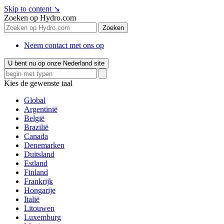
Skip to content
↘
Zoeken op Hydro.com
Zoeken
Neem contact met ons op
U bent nu op onze Nederland site
Kies de gewenste taal
Global
Argentinië
België
Brazilië
Canada
Denemarken
Duitsland
Estland
Finland
Frankrijk
Hongarije
Italië
Litouwen
Luxemburg