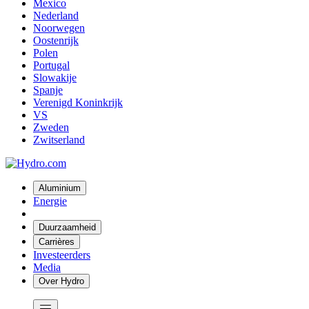
Mexico
Nederland
Noorwegen
Oostenrijk
Polen
Portugal
Slowakije
Spanje
Verenigd Koninkrijk
VS
Zweden
Zwitserland
Aluminium
Energie
Duurzaamheid
Carrières
Investeerders
Media
Over Hydro