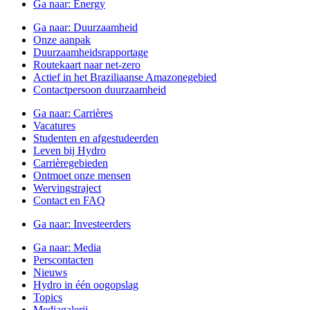
Ga naar:
Energy
Ga naar:
Duurzaamheid
Onze aanpak
Duurzaamheidsrapportage
Routekaart naar net-zero
Actief in het Braziliaanse Amazonegebied
Contactpersoon duurzaamheid
Ga naar:
Carrières
Vacatures
Studenten en afgestudeerden
Leven bij Hydro
Carrièregebieden
Ontmoet onze mensen
Wervingstraject
Contact en FAQ
Ga naar:
Investeerders
Ga naar:
Media
Perscontacten
Nieuws
Hydro in één oogopslag
Topics
Mediagalerij