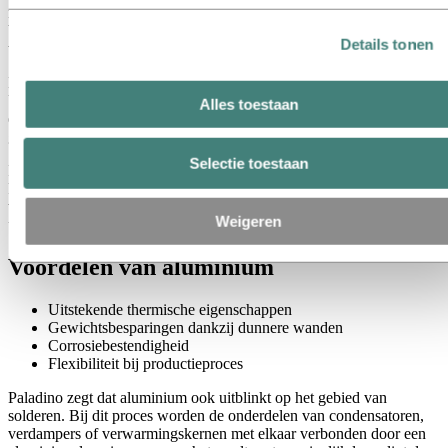
niet veel zijn veranderd, zijn de technologische ontwikkelingen
bijzonder indrukwekkend. “Bijzonder inspirerende ontwikkelingen
Details tonen
voor ingenieurs”, zegt Martin Bauer.
Bauer is hoofd ontwikkeling motoronderdelen bij MAHLE Behr
USA Inc. in Troy, Michigan. “We werken nu veel efficiënter, met
Alles toestaan
een lager gewicht en optimale ontwerpen”, zegt hij. “Ik heb me nog
geen dag verveeld hier.”
Selectie toestaan
Perry Paladino, hoofd productontwikkeling voor
klimaatwarmtewisselaars, verwijst naar één van de grootste
veranderingen binnen de branche in de afgelopen 50 jaar: Koper is
Weigeren
uit. Alles wordt nu van aluminium gemaakt.
Voordelen van aluminium
Uitstekende thermische eigenschappen
Gewichtsbesparingen dankzij dunnere wanden
Corrosiebestendigheid
Flexibiliteit bij productieproces
Paladino zegt dat aluminium ook uitblinkt op het gebied van
solderen. Bij dit proces worden de onderdelen van condensatoren,
verdampers of verwarmingskernen met elkaar verbonden door een