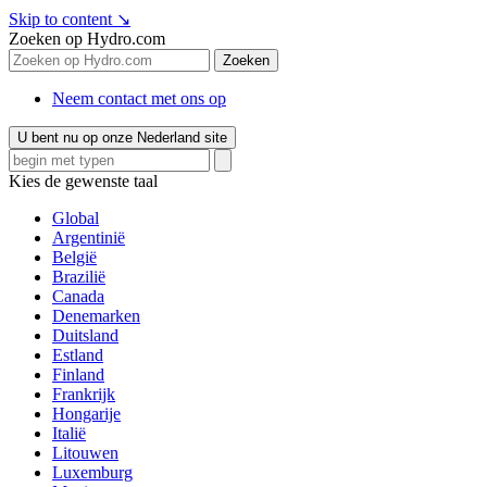
Skip to content
↘
Zoeken op Hydro.com
Zoeken
Neem contact met ons op
U bent nu op onze Nederland site
Kies de gewenste taal
Global
Argentinië
België
Brazilië
Canada
Denemarken
Duitsland
Estland
Finland
Frankrijk
Hongarije
Italië
Litouwen
Luxemburg