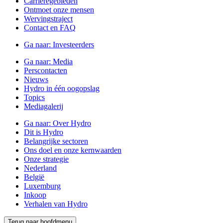
Carrièregebieden
Ontmoet onze mensen
Wervingstraject
Contact en FAQ
Ga naar:
Investeerders
Ga naar:
Media
Perscontacten
Nieuws
Hydro in één oogopslag
Topics
Mediagalerij
Ga naar:
Over Hydro
Dit is Hydro
Belangrijke sectoren
Ons doel en onze kernwaarden
Onze strategie
Nederland
België
Luxemburg
Inkoop
Verhalen van Hydro
Terug naar hoofdmenu