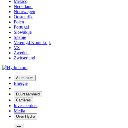
Mexico
Nederland
Noorwegen
Oostenrijk
Polen
Portugal
Slowakije
Spanje
Verenigd Koninkrijk
VS
Zweden
Zwitserland
Aluminium
Energie
Duurzaamheid
Carrières
Investeerders
Media
Over Hydro