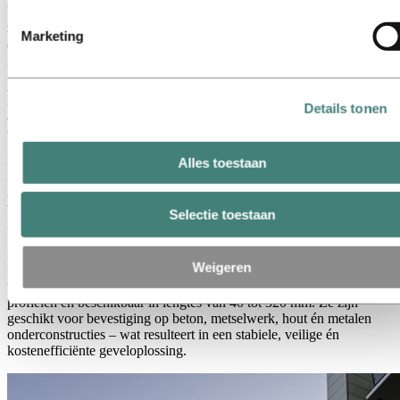
bevestigingstechniek, maar ook in langdurige relaties met partners
hieronder kun je zien welke derden dit zijn.
zoals Hydro Extrusion. Samen ontwikkelen zij slimme
Marketing
aluminiumsystemen die nieuwe maatstaven zetten in architectuur en
geveltechniek.
Duurzame samenwerking met
Details tonen
perspectief: Systea & Hydro
Meer dan 25 jaar lang onderhouden Systea GmbH en Hydro
Alles toestaan
Extrusion een hechte en succesvolle samenwerking. Wat begon met
Alcoa, werd na de overname van de extrusieactiviteiten naadloos
voortgezet met Hydro – gebaseerd op vertrouwen, kwaliteit en
Selectie toestaan
innovatie.
Een treffend voorbeeld van deze samenwerking is het project
Weigeren
Parkeergarage Bernau, waarbij aluminium wandconsoles van Systea
werden toegepast. Deze zijn geproduceerd op basis van Hydro-
profielen en beschikbaar in lengtes van 40 tot 320 mm. Ze zijn
geschikt voor bevestiging op beton, metselwerk, hout én metalen
onderconstructies – wat resulteert in een stabiele, veilige én
kostenefficiënte geveloplossing.