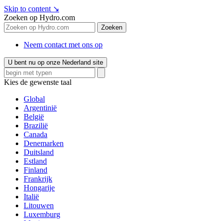
Skip to content
↘
Zoeken op Hydro.com
Zoeken
Neem contact met ons op
U bent nu op onze Nederland site
Kies de gewenste taal
Global
Argentinië
België
Brazilië
Canada
Denemarken
Duitsland
Estland
Finland
Frankrijk
Hongarije
Italië
Litouwen
Luxemburg