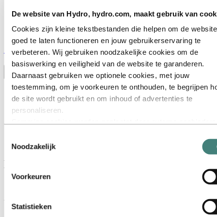
De website van Hydro, hydro.com, maakt gebruik van cook
Cookies zijn kleine tekstbestanden die helpen om de website
goed te laten functioneren en jouw gebruikerservaring te
Stories
by
Hydro
verbeteren. Wij gebruiken noodzakelijke cookies om de
basiswerking en veiligheid van de website te garanderen.
Toggle menu visibility
Daarnaast gebruiken we optionele cookies, met jouw
toestemming, om je voorkeuren te onthouden, te begrijpen h
Alles
de site wordt gebruikt en om inhoud of advertenties te
Aluminium in gebruik
Innovatie en technologie
personaliseren.
Duurzaamheid
Sommige cookies worden geplaatst door externe aanbieders
Medewerkers en carrières
van tools die wij gebruiken voor beveiliging, analyse of
Recycling
Toestemmingsselectie
Energy
advertenties. Deze derden kunnen informatie die zij via jouw
Noodzakelijk
gebruik van onze website verzamelen, combineren met ande
Een partnerschap dat standhoudt, al meer
informatie die je aan hen hebt verstrekt of die zij hebben
dan 25 jaar
Voorkeuren
verzameld via jouw gebruik van hun diensten. De derde partij
wordt vermeld als verantwoordelijke voor een third‑party coo
23 mei 2025
is de Verwerkingsverantwoordelijke voor de persoonsgegev
Statistieken
Systea GmbH gelooft in sterke verbindingen – niet alleen in
die door hun respectieve cookies worden verzameld. In de lij