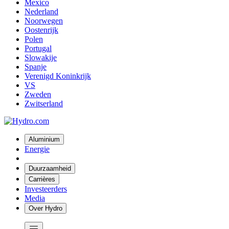
Mexico
Nederland
Noorwegen
Oostenrijk
Polen
Portugal
Slowakije
Spanje
Verenigd Koninkrijk
VS
Zweden
Zwitserland
Aluminium
Energie
Duurzaamheid
Carrières
Investeerders
Media
Over Hydro