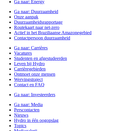
Ga naar:
Energy
Ga naar:
Duurzaamheid
Onze aanpak
Duurzaamheidsrapportage
Routekaart naar net-zero
Actief in het Braziliaanse Amazonegebied
Contactpersoon duurzaamheid
Ga naar:
Carrières
Vacatures
Studenten en afgestudeerden
Leven bij Hydro
Carrièregebieden
Ontmoet onze mensen
Wervingstraject
Contact en FAQ
Ga naar:
Investeerders
Ga naar:
Media
Perscontacten
Nieuws
Hydro in één oogopslag
Topics
Mediagalerij