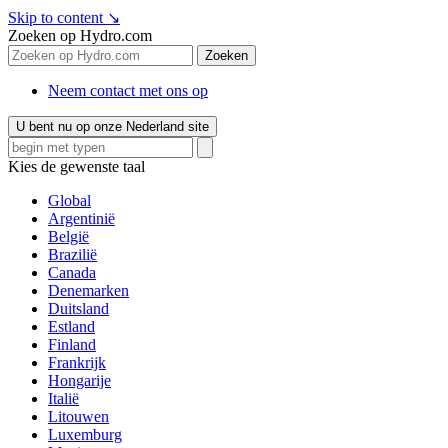
Skip to content
↘
Zoeken op Hydro.com
Zoeken
Neem contact met ons op
U bent nu op onze Nederland site
Kies de gewenste taal
Global
Argentinië
België
Brazilië
Canada
Denemarken
Duitsland
Estland
Finland
Frankrijk
Hongarije
Italië
Litouwen
Luxemburg