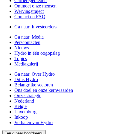
Carrièregebieden
Ontmoet onze mensen
Wervingstraject
Contact en FAQ
Ga naar:
Investeerders
Ga naar:
Media
Perscontacten
Nieuws
Hydro in één oogopslag
Topics
Mediagalerij
Ga naar:
Over Hydro
Dit is Hydro
Belangrijke sectoren
Ons doel en onze kernwaarden
Onze strategie
Nederland
België
Luxemburg
Inkoop
Verhalen van Hydro
Terug naar hoofdmenu