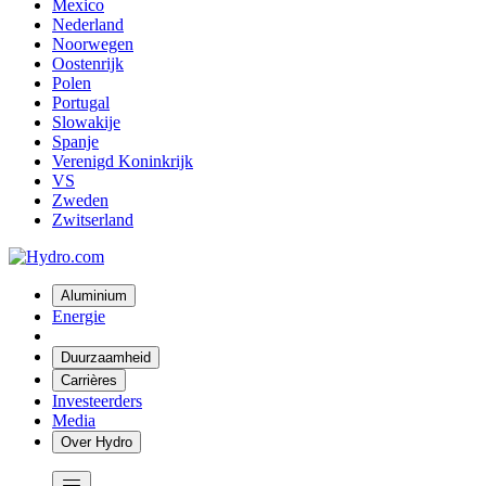
Mexico
Nederland
Noorwegen
Oostenrijk
Polen
Portugal
Slowakije
Spanje
Verenigd Koninkrijk
VS
Zweden
Zwitserland
Aluminium
Energie
Duurzaamheid
Carrières
Investeerders
Media
Over Hydro