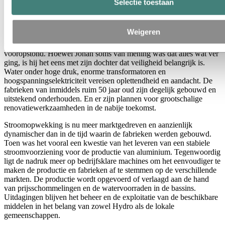
energieopwekking en
Selectie toestaan
aluminiumproductie
Weigeren
Het waren 25 jaren vol interessante en gevarieerde uitdagingen,
taken en grootschalige projecten, waarbij veiligheid altijd
vooropstond. Hoewel Johan soms van mening was dat alles wat ver
ging, is hij het eens met zijn dochter dat veiligheid belangrijk is.
Water onder hoge druk, enorme transformatoren en
hoogspanningselektriciteit vereisen oplettendheid en aandacht. De
fabrieken van inmiddels ruim 50 jaar oud zijn degelijk gebouwd en
uitstekend onderhouden. En er zijn plannen voor grootschalige
renovatiewerkzaamheden in de nabije toekomst.
Stroomopwekking is nu meer marktgedreven en aanzienlijk
dynamischer dan in de tijd waarin de fabrieken werden gebouwd.
Toen was het vooral een kwestie van het leveren van een stabiele
stroomvoorziening voor de productie van aluminium. Tegenwoordig
ligt de nadruk meer op bedrijfsklare machines om het eenvoudiger te
maken de productie en fabrieken af te stemmen op de verschillende
markten. De productie wordt opgevoerd of verlaagd aan de hand
van prijsschommelingen en de watervoorraden in de bassins.
Uitdagingen blijven het beheer en de exploitatie van de beschikbare
middelen in het belang van zowel Hydro als de lokale
gemeenschappen.