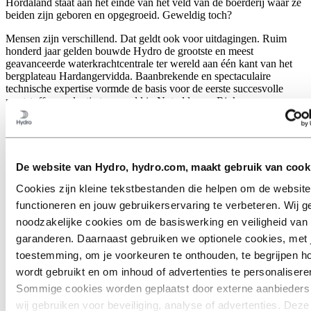
Hordaland staat aan het einde van het veld van de boerderij waar ze
beiden zijn geboren en opgegroeid. Geweldig toch?
Mensen zijn verschillend. Dat geldt ook voor uitdagingen. Ruim
honderd jaar gelden bouwde Hydro de grootste en meest
geavanceerde waterkrachtcentrale ter wereld aan één kant van het
bergplateau Hardangervidda. Baanbrekende en spectaculaire
technische expertise vormde de basis voor de eerste succesvolle
meststoffenproductie ter wereld in Notodden en Rjukan.
Begin jaren 60 werkte Johan als 17-jarige mee aan de bouw van de
Røldal energiecentrale aan de andere kant van het bergplateau.
Boeren in het dorp waren niet echt blij met dit ontwikkelingsproject
omdat 17 boerderijen onder water kwamen te staan. De opgewekte
De website van Hydro, hydro.com, maakt gebruik van cook
energie maakt het echter wel mogelijk om in 1967 te beginnen met
de productie van aluminium in Karmøy.
Cookies zijn kleine tekstbestanden die helpen om de website
functioneren en jouw gebruikerservaring te verbeteren. Wij g
De dochter van Johan, Agnes Oppistov Lykkebø, heeft ook een
noodzakelijke cookies om de basiswerking en veiligheid van 
bijdrage geleverd aan de ontwikkeling van de fabriek. Haar focus
ligt met name op de doorontwikkeling van de energiecentrale. En er
garanderen. Daarnaast gebruiken we optionele cookies, met
iedere dag verbeteringen door te voeren. Dat vormt de permanent
toestemming, om je voorkeuren te onthouden, te begrijpen ho
hernieuwbare basis voor de meest energie-efficiënte en
wordt gebruikt en om inhoud of advertenties te personalisere
toekomstgerichte productiefaciliteit ter wereld: Hydro Karmøy.
Sommige cookies worden geplaatst door externe aanbieders 
Een ongebruikelijk keuze voor een
wij gebruiken voor beveiliging, analyse of advertenties. Dez