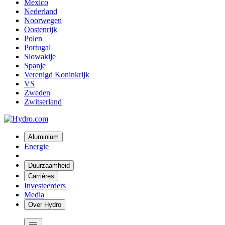
Mexico
Nederland
Noorwegen
Oostenrijk
Polen
Portugal
Slowakije
Spanje
Verenigd Koninkrijk
VS
Zweden
Zwitserland
Aluminium
Energie
Duurzaamheid
Carrières
Investeerders
Media
Over Hydro