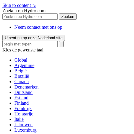
Skip to content
↘
Zoeken op Hydro.com
Zoeken
Neem contact met ons op
U bent nu op onze Nederland site
Kies de gewenste taal
Global
Argentinië
België
Brazilië
Canada
Denemarken
Duitsland
Estland
Finland
Frankrijk
Hongarije
Italië
Litouwen
Luxemburg