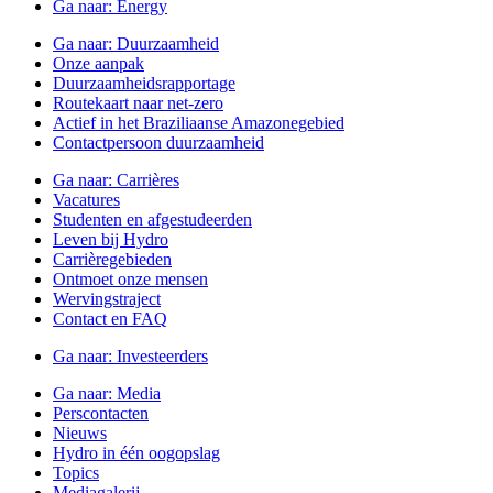
Ga naar:
Energy
Ga naar:
Duurzaamheid
Onze aanpak
Duurzaamheidsrapportage
Routekaart naar net-zero
Actief in het Braziliaanse Amazonegebied
Contactpersoon duurzaamheid
Ga naar:
Carrières
Vacatures
Studenten en afgestudeerden
Leven bij Hydro
Carrièregebieden
Ontmoet onze mensen
Wervingstraject
Contact en FAQ
Ga naar:
Investeerders
Ga naar:
Media
Perscontacten
Nieuws
Hydro in één oogopslag
Topics
Mediagalerij