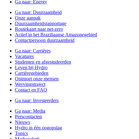
Ga naar:
Energy
Ga naar:
Duurzaamheid
Onze aanpak
Duurzaamheidsrapportage
Routekaart naar net-zero
Actief in het Braziliaanse Amazonegebied
Contactpersoon duurzaamheid
Ga naar:
Carrières
Vacatures
Studenten en afgestudeerden
Leven bij Hydro
Carrièregebieden
Ontmoet onze mensen
Wervingstraject
Contact en FAQ
Ga naar:
Investeerders
Ga naar:
Media
Perscontacten
Nieuws
Hydro in één oogopslag
Topics
Mediagalerij