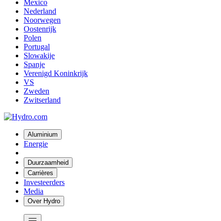
Mexico
Nederland
Noorwegen
Oostenrijk
Polen
Portugal
Slowakije
Spanje
Verenigd Koninkrijk
VS
Zweden
Zwitserland
Aluminium
Energie
Duurzaamheid
Carrières
Investeerders
Media
Over Hydro