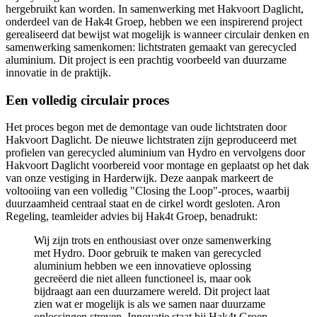
hergebruikt kan worden. In samenwerking met Hakvoort Daglicht,
onderdeel van de Hak4t Groep, hebben we een inspirerend project
gerealiseerd dat bewijst wat mogelijk is wanneer circulair denken en
samenwerking samenkomen: lichtstraten gemaakt van gerecycled
aluminium. Dit project is een prachtig voorbeeld van duurzame
innovatie in de praktijk.
Een volledig circulair proces
Het proces begon met de demontage van oude lichtstraten door
Hakvoort Daglicht. De nieuwe lichtstraten zijn geproduceerd met
profielen van gerecycled aluminium van Hydro en vervolgens door
Hakvoort Daglicht voorbereid voor montage en geplaatst op het dak
van onze vestiging in Harderwijk. Deze aanpak markeert de
voltooiing van een volledig "Closing the Loop"-proces, waarbij
duurzaamheid centraal staat en de cirkel wordt gesloten. Aron
Regeling, teamleider advies bij Hak4t Groep, benadrukt:
Wij zijn trots en enthousiast over onze samenwerking
met Hydro. Door gebruik te maken van gerecycled
aluminium hebben we een innovatieve oplossing
gecreëerd die niet alleen functioneel is, maar ook
bijdraagt aan een duurzamere wereld. Dit project laat
zien wat er mogelijk is als we samen naar duurzame
oplossingen streven. Innovatie staat bij Hak4t Groep