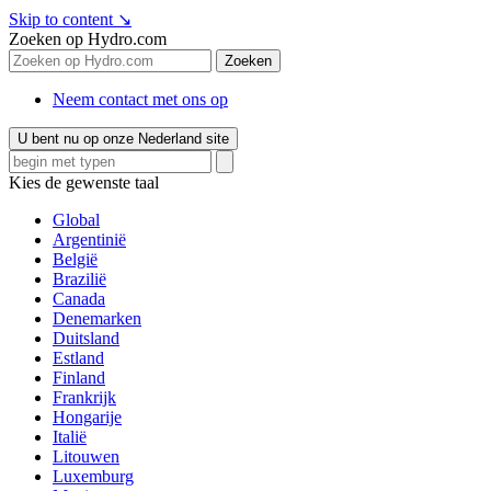
Skip to content
↘
Zoeken op Hydro.com
Zoeken
Neem contact met ons op
U bent nu op onze Nederland site
Kies de gewenste taal
Global
Argentinië
België
Brazilië
Canada
Denemarken
Duitsland
Estland
Finland
Frankrijk
Hongarije
Italië
Litouwen
Luxemburg