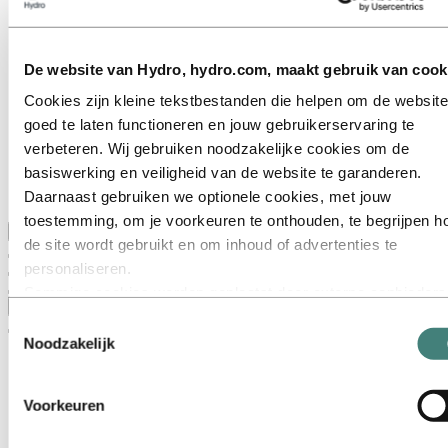
Ga naar:
Over Hydro
Dit is Hydro
De website van Hydro, hydro.com, maakt gebruik van cook
Belangrijke sectoren
Ons doel en onze kernwaarden
Cookies zijn kleine tekstbestanden die helpen om de website
Onze strategie
Nederland
goed te laten functioneren en jouw gebruikerservaring te
België
verbeteren. Wij gebruiken noodzakelijke cookies om de
Luxemburg
basiswerking en veiligheid van de website te garanderen.
Inkoop
Verhalen van Hydro
Daarnaast gebruiken we optionele cookies, met jouw
toestemming, om je voorkeuren te onthouden, te begrijpen h
Terug naar hoofdmenu
de site wordt gebruikt en om inhoud of advertenties te
personaliseren.
Sommige cookies worden geplaatst door externe aanbieders
Sluiten
van tools die wij gebruiken voor beveiliging, analyse of
Toestemmingsselectie
advertenties. Deze derden kunnen informatie die zij via jouw
Noodzakelijk
gebruik van onze website verzamelen, combineren met ande
informatie die je aan hen hebt verstrekt of die zij hebben
Voorkeuren
verzameld via jouw gebruik van hun diensten. De derde partij
wordt vermeld als verantwoordelijke voor een third‑party coo