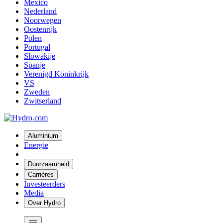
Mexico
Nederland
Noorwegen
Oostenrijk
Polen
Portugal
Slowakije
Spanje
Verenigd Koninkrijk
VS
Zweden
Zwitserland
Aluminium
Energie
Duurzaamheid
Carrières
Investeerders
Media
Over Hydro