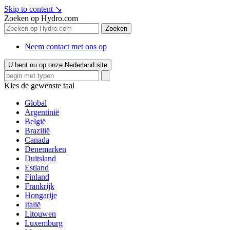
Skip to content
↘
Zoeken op Hydro.com
Zoeken
Neem contact met ons op
U bent nu op onze Nederland site
Kies de gewenste taal
Global
Argentinië
België
Brazilië
Canada
Denemarken
Duitsland
Estland
Finland
Frankrijk
Hongarije
Italië
Litouwen
Luxemburg