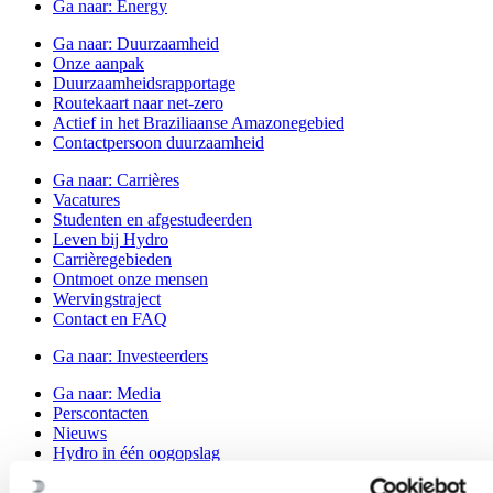
Ga naar:
Energy
Ga naar:
Duurzaamheid
Onze aanpak
Duurzaamheidsrapportage
Routekaart naar net-zero
Actief in het Braziliaanse Amazonegebied
Contactpersoon duurzaamheid
Ga naar:
Carrières
Vacatures
Studenten en afgestudeerden
Leven bij Hydro
Carrièregebieden
Ontmoet onze mensen
Wervingstraject
Contact en FAQ
Ga naar:
Investeerders
Ga naar:
Media
Perscontacten
Nieuws
Hydro in één oogopslag
Topics
Mediagalerij