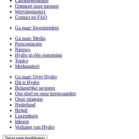
Carrièregebieden
Ontmoet onze mensen
Wervingstraject
Contact en FAQ
Ga naar:
Investeerders
Ga naar:
Media
Perscontacten
Nieuws
Hydro in één oogopslag
Topics
Mediagalerij
Ga naar:
Over Hydro
Dit is Hydro
Belangrijke sectoren
Ons doel en onze kernwaarden
Onze strategie
Nederland
België
Luxemburg
Inkoop
Verhalen van Hydro
Terug naar hoofdmenu