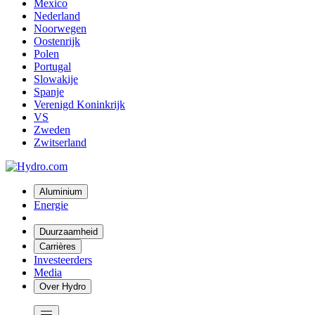
Mexico
Nederland
Noorwegen
Oostenrijk
Polen
Portugal
Slowakije
Spanje
Verenigd Koninkrijk
VS
Zweden
Zwitserland
Aluminium
Energie
Duurzaamheid
Carrières
Investeerders
Media
Over Hydro