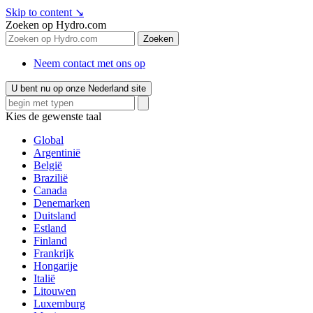
Skip to content
↘
Zoeken op Hydro.com
Zoeken
Neem contact met ons op
U bent nu op onze Nederland site
Kies de gewenste taal
Global
Argentinië
België
Brazilië
Canada
Denemarken
Duitsland
Estland
Finland
Frankrijk
Hongarije
Italië
Litouwen
Luxemburg