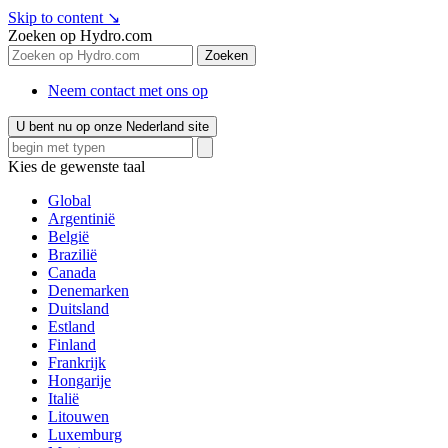
Skip to content
↘
Zoeken op Hydro.com
Zoeken
Neem contact met ons op
U bent nu op onze Nederland site
Kies de gewenste taal
Global
Argentinië
België
Brazilië
Canada
Denemarken
Duitsland
Estland
Finland
Frankrijk
Hongarije
Italië
Litouwen
Luxemburg