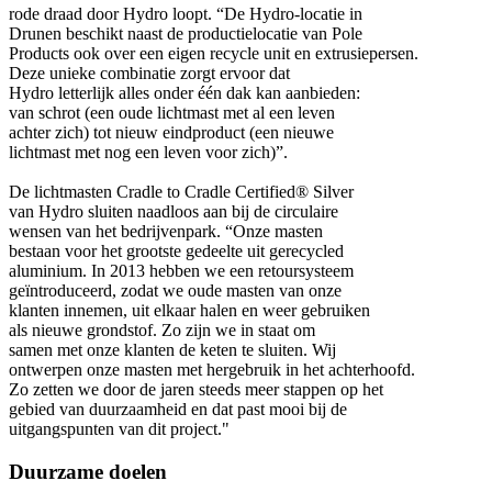
rode draad door Hydro loopt. “De Hydro-locatie in
Drunen beschikt naast de productielocatie van Pole
Products ook over een eigen recycle unit en extrusiepersen.
Deze unieke combinatie zorgt ervoor dat
Hydro letterlijk alles onder één dak kan aanbieden:
van schrot (een oude lichtmast met al een leven
achter zich) tot nieuw eindproduct (een nieuwe
lichtmast met nog een leven voor zich)”.
De lichtmasten Cradle to Cradle Certified® Silver
van Hydro sluiten naadloos aan bij de circulaire
wensen van het bedrijvenpark. “Onze masten
bestaan voor het grootste gedeelte uit gerecycled
aluminium. In 2013 hebben we een retoursysteem
geïntroduceerd, zodat we oude masten van onze
klanten innemen, uit elkaar halen en weer gebruiken
als nieuwe grondstof. Zo zijn we in staat om
samen met onze klanten de keten te sluiten. Wij
ontwerpen onze masten met hergebruik in het achterhoofd.
Zo zetten we door de jaren steeds meer stappen op het
gebied van duurzaamheid en dat past mooi bij de
uitgangspunten van dit project."
Duurzame doelen