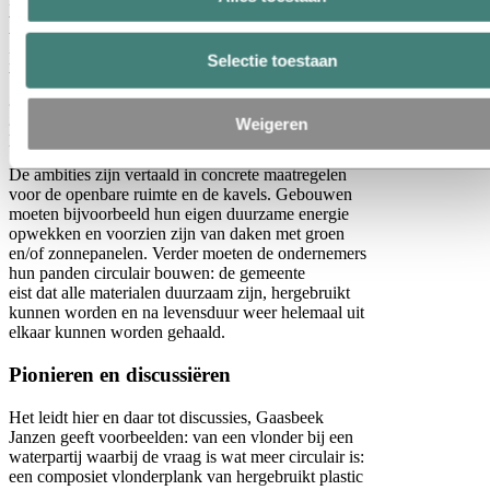
vertelt Gaasbeek Janzen, vanaf het begin betrokken
bij het project. Een bezoek aan Park 2020 bij
Hoofddorp, een groen businesspark gebouwd op
Selectie toestaan
basis van gezonde en duurzame uitgangspunten,
geeft een zet in de juiste richting. Zo komt de
gemeente in aanraking met het cradle-to-cradle
Weigeren
principe en dat is een houvast om op door te gaan.
De ambities zijn vertaald in concrete maatregelen
voor de openbare ruimte en de kavels. Gebouwen
moeten bijvoorbeeld hun eigen duurzame energie
opwekken en voorzien zijn van daken met groen
en/of zonnepanelen. Verder moeten de ondernemers
hun panden circulair bouwen: de gemeente
eist dat alle materialen duurzaam zijn, hergebruikt
kunnen worden en na levensduur weer helemaal uit
elkaar kunnen worden gehaald.
Pionieren en discussiëren
Het leidt hier en daar tot discussies, Gaasbeek
Janzen geeft voorbeelden: van een vlonder bij een
waterpartij waarbij de vraag is wat meer circulair is:
een composiet vlonderplank van hergebruikt plastic