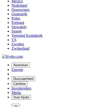
Mexico
Nederland
Noorwegen
Oostenrijk
Polen
Portugal
Slowakije
Spanje
Verenigd Koninkrijk
VS
Zweden
Zwitserland
Aluminium
Energie
Duurzaamheid
Carrières
Investeerders
Media
Over Hydro