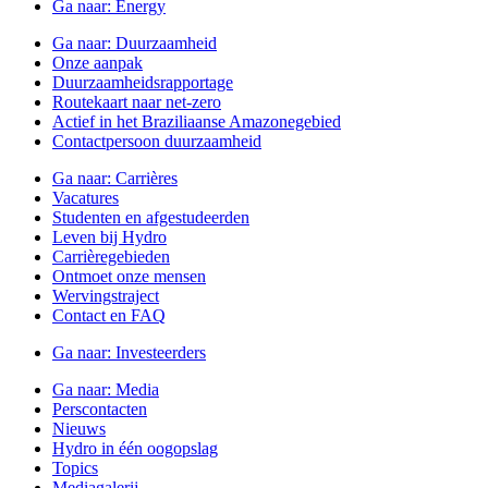
Ga naar:
Energy
Ga naar:
Duurzaamheid
Onze aanpak
Duurzaamheidsrapportage
Routekaart naar net-zero
Actief in het Braziliaanse Amazonegebied
Contactpersoon duurzaamheid
Ga naar:
Carrières
Vacatures
Studenten en afgestudeerden
Leven bij Hydro
Carrièregebieden
Ontmoet onze mensen
Wervingstraject
Contact en FAQ
Ga naar:
Investeerders
Ga naar:
Media
Perscontacten
Nieuws
Hydro in één oogopslag
Topics
Mediagalerij