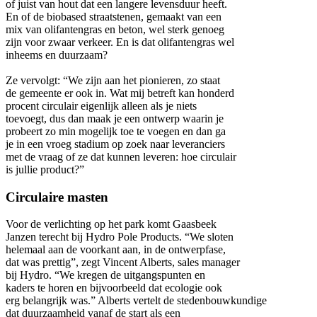
of juist van hout dat een langere levensduur heeft.
En of de biobased straatstenen, gemaakt van een
mix van olifantengras en beton, wel sterk genoeg
zijn voor zwaar verkeer. En is dat olifantengras wel
inheems en duurzaam?
Ze vervolgt: “We zijn aan het pionieren, zo staat
de gemeente er ook in. Wat mij betreft kan honderd
procent circulair eigenlijk alleen als je niets
toevoegt, dus dan maak je een ontwerp waarin je
probeert zo min mogelijk toe te voegen en dan ga
je in een vroeg stadium op zoek naar leveranciers
met de vraag of ze dat kunnen leveren: hoe circulair
is jullie product?”
Circulaire masten
Voor de verlichting op het park komt Gaasbeek
Janzen terecht bij Hydro Pole Products. “We sloten
helemaal aan de voorkant aan, in de ontwerpfase,
dat was prettig”, zegt Vincent Alberts, sales manager
bij Hydro. “We kregen de uitgangspunten en
kaders te horen en bijvoorbeeld dat ecologie ook
erg belangrijk was.” Alberts vertelt de stedenbouwkundige
dat duurzaamheid vanaf de start als een