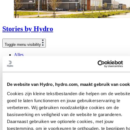
Stories
by
Hydro
Toggle menu visibility
Alles
Aluminium in gebruik
Innovatie en technologie
Duurzaamheid
Medewerkers en carrières
Recycling
De website van Hydro, hydro.com, maakt gebruik van cook
Energy
Cookies zijn kleine tekstbestanden die helpen om de website
Hoe krijg je een bedrijvenpark honderd
goed te laten functioneren en jouw gebruikerservaring te
procent circulair?
verbeteren. Wij gebruiken noodzakelijke cookies om de
basiswerking en veiligheid van de website te garanderen.
21 juni 2023
Daarnaast gebruiken we optionele cookies, met jouw
toestemming, om je voorkeuren te onthouden, te begrijpen h
Hoewel bedrijventerreinen vaak aan de rand van de stad liggen, zijn