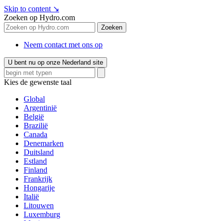
Skip to content
↘
Zoeken op Hydro.com
Zoeken
Neem contact met ons op
U bent nu op onze Nederland site
Kies de gewenste taal
Global
Argentinië
België
Brazilië
Canada
Denemarken
Duitsland
Estland
Finland
Frankrijk
Hongarije
Italië
Litouwen
Luxemburg