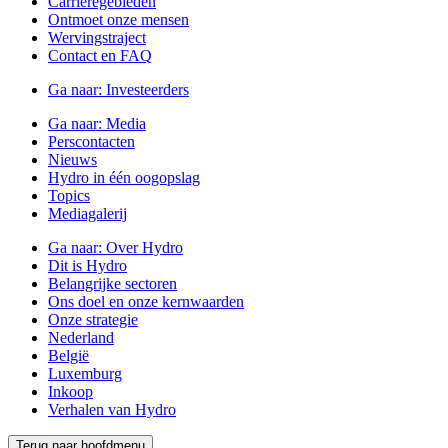
Carrièregebieden
Ontmoet onze mensen
Wervingstraject
Contact en FAQ
Ga naar:
Investeerders
Ga naar:
Media
Perscontacten
Nieuws
Hydro in één oogopslag
Topics
Mediagalerij
Ga naar:
Over Hydro
Dit is Hydro
Belangrijke sectoren
Ons doel en onze kernwaarden
Onze strategie
Nederland
België
Luxemburg
Inkoop
Verhalen van Hydro
Terug naar hoofdmenu