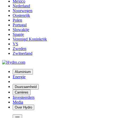
Mexico
Nederland
Noorwegen
Oostenrijk
Polen
Portugal
Slowakije
Spanje
Verenigd Koninkrijk
VS
Zweden
Zwitserland
Aluminium
Energie
Duurzaamheid
Carrières
Investeerders
Media
Over Hydro