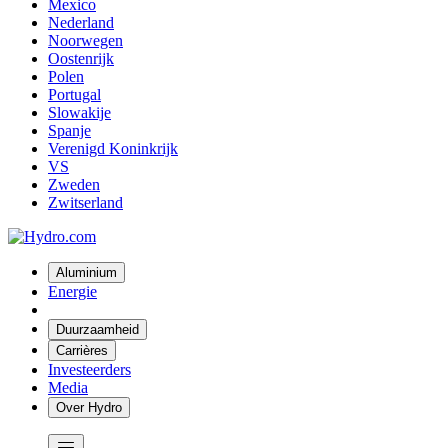
Mexico
Nederland
Noorwegen
Oostenrijk
Polen
Portugal
Slowakije
Spanje
Verenigd Koninkrijk
VS
Zweden
Zwitserland
Aluminium
Energie
Duurzaamheid
Carrières
Investeerders
Media
Over Hydro