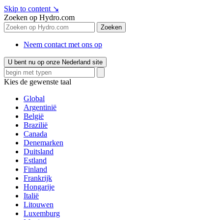
Skip to content
↘
Zoeken op Hydro.com
Zoeken
Neem contact met ons op
U bent nu op onze Nederland site
Kies de gewenste taal
Global
Argentinië
België
Brazilië
Canada
Denemarken
Duitsland
Estland
Finland
Frankrijk
Hongarije
Italië
Litouwen
Luxemburg