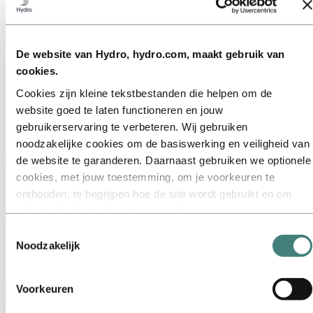
Ga naar:
Over Hydro
Dit is Hydro
Belangrijke sectoren
De website van Hydro, hydro.com, maakt gebruik van
Ons doel en onze kernwaarden
cookies.
Onze strategie
Nederland
Cookies zijn kleine tekstbestanden die helpen om de
België
website goed te laten functioneren en jouw
Luxemburg
Inkoop
gebruikerservaring te verbeteren. Wij gebruiken
Verhalen van Hydro
noodzakelijke cookies om de basiswerking en veiligheid van
de website te garanderen. Daarnaast gebruiken we optionele
Terug naar hoofdmenu
cookies, met jouw toestemming, om je voorkeuren te
onthouden, te begrijpen hoe de site wordt gebruikt en om
inhoud of advertenties te personaliseren.
Sluiten
Sommige cookies worden geplaatst door externe aanbieders
Toestemmingsselectie
van tools die wij gebruiken voor beveiliging, analyse of
Noodzakelijk
Stories
by
Hydro
advertenties. Deze derden kunnen informatie die zij via jouw
gebruik van onze website verzamelen, combineren met
Voorkeuren
andere informatie die je aan hen hebt verstrekt of die zij
Toggle menu visibility
hebben verzameld via jouw gebruik van hun diensten. De