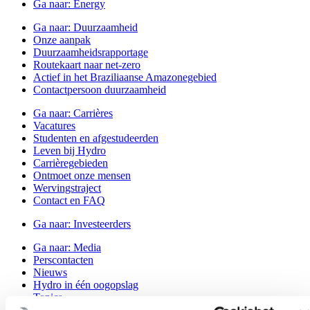
Ga naar:
Energy
Ga naar:
Duurzaamheid
Onze aanpak
Duurzaamheidsrapportage
Routekaart naar net-zero
Actief in het Braziliaanse Amazonegebied
Contactpersoon duurzaamheid
Ga naar:
Carrières
Vacatures
Studenten en afgestudeerden
Leven bij Hydro
Carrièregebieden
Ontmoet onze mensen
Wervingstraject
Contact en FAQ
Ga naar:
Investeerders
Ga naar:
Media
Perscontacten
Nieuws
Hydro in één oogopslag
Topics
Mediagalerij