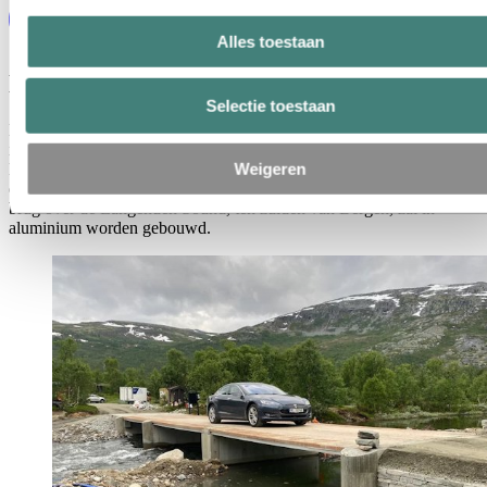
Alles toestaan
Megaproject met aluminium als kern
Selectie toestaan
De Langenuen-brug is misschien wel het meest opwindende project
in ontwikkeling. Het maakt deel uit van het ambitieuze Fergefri
Weigeren
E39-project van Noorwegen, dat is ontworpen om een soepelere en
efficiëntere reisroute langs de westkust van het land te bieden. De
brug over de Langenuen Sound, ten zuiden van Bergen, zal in
aluminium worden gebouwd.