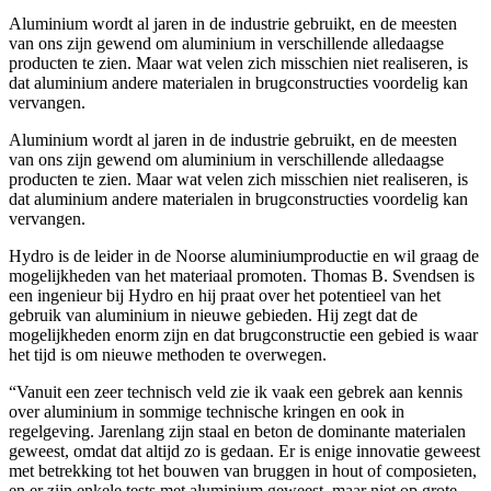
Aluminium wordt al jaren in de industrie gebruikt, en de meesten
van ons zijn gewend om aluminium in verschillende alledaagse
producten te zien. Maar wat velen zich misschien niet realiseren, is
dat aluminium andere materialen in brugconstructies voordelig kan
vervangen.
Aluminium wordt al jaren in de industrie gebruikt, en de meesten
van ons zijn gewend om aluminium in verschillende alledaagse
producten te zien. Maar wat velen zich misschien niet realiseren, is
dat aluminium andere materialen in brugconstructies voordelig kan
vervangen.
Hydro is de leider in de Noorse aluminiumproductie en wil graag de
mogelijkheden van het materiaal promoten. Thomas B. Svendsen is
een ingenieur bij Hydro en hij praat over het potentieel van het
gebruik van aluminium in nieuwe gebieden. Hij zegt dat de
mogelijkheden enorm zijn en dat brugconstructie een gebied is waar
het tijd is om nieuwe methoden te overwegen.
“Vanuit een zeer technisch veld zie ik vaak een gebrek aan kennis
over aluminium in sommige technische kringen en ook in
regelgeving. Jarenlang zijn staal en beton de dominante materialen
geweest, omdat dat altijd zo is gedaan. Er is enige innovatie geweest
met betrekking tot het bouwen van bruggen in hout of composieten,
en er zijn enkele tests met aluminium geweest, maar niet op grote