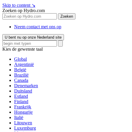
Skip to content
↘
Zoeken op Hydro.com
Zoeken
Neem contact met ons op
U bent nu op onze Nederland site
Kies de gewenste taal
Global
Argentinië
België
Brazilië
Canada
Denemarken
Duitsland
Estland
Finland
Frankrijk
Hongarije
Italië
Litouwen
Luxemburg