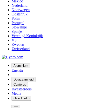
Mexico
Nederland
Noorwegen
Oostenrijk
Polen
Portugal
Slowakije
Spanje
Verenigd Koninkrijk
VS
Zweden
Zwitserland
Aluminium
Energie
Duurzaamheid
Carrières
Investeerders
Media
Over Hydro