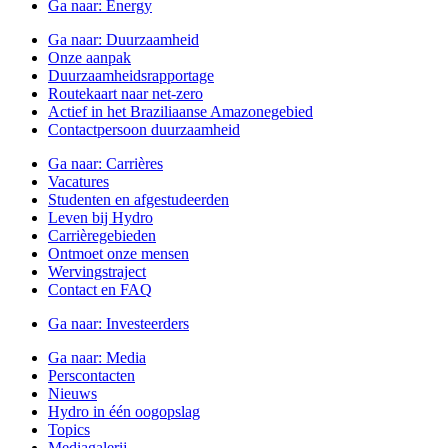
Ga naar:
Energy
Ga naar:
Duurzaamheid
Onze aanpak
Duurzaamheidsrapportage
Routekaart naar net-zero
Actief in het Braziliaanse Amazonegebied
Contactpersoon duurzaamheid
Ga naar:
Carrières
Vacatures
Studenten en afgestudeerden
Leven bij Hydro
Carrièregebieden
Ontmoet onze mensen
Wervingstraject
Contact en FAQ
Ga naar:
Investeerders
Ga naar:
Media
Perscontacten
Nieuws
Hydro in één oogopslag
Topics
Mediagalerij