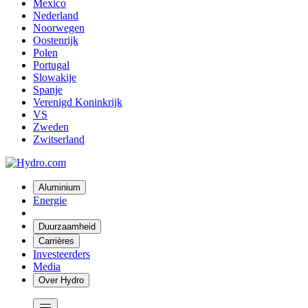
Mexico
Nederland
Noorwegen
Oostenrijk
Polen
Portugal
Slowakije
Spanje
Verenigd Koninkrijk
VS
Zweden
Zwitserland
Aluminium
Energie
Duurzaamheid
Carrières
Investeerders
Media
Over Hydro