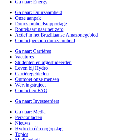
Ga naar:
Energy
Ga naar:
Duurzaamheid
Onze aanpak
Duurzaamheidsrapportage
Routekaart naar net-zero
Actief in het Braziliaanse Amazonegebied
Contactpersoon duurzaamheid
Ga naar:
Carrières
Vacatures
Studenten en afgestudeerden
Leven bij Hydro
Carrièregebieden
Ontmoet onze mensen
Wervingstraject
Contact en FAQ
Ga naar:
Investeerders
Ga naar:
Media
Perscontacten
Nieuws
Hydro in één oogopslag
Topics
Mediagalerij