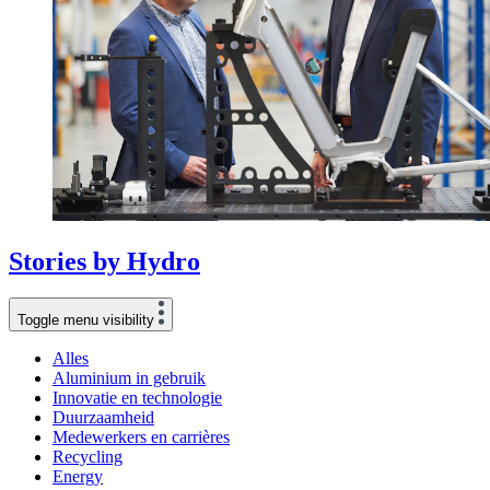
Stories
by
Hydro
Toggle menu visibility
Alles
Aluminium in gebruik
Innovatie en technologie
Duurzaamheid
Medewerkers en carrières
Recycling
Energy