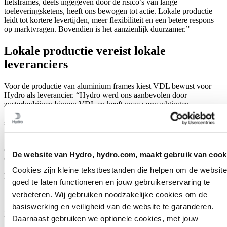
fietsframes, deels ingegeven door de risico’s van lange
toeleveringsketens, heeft ons bewogen tot actie. Lokale productie
leidt tot kortere levertijden, meer flexibiliteit en een betere respons
op marktvragen. Bovendien is het aanzienlijk duurzamer.”
Lokale productie vereist lokale
leveranciers
Voor de productie van aluminium frames kiest VDL bewust voor
Hydro als leverancier. “Hydro werd ons aanbevolen door
zusterbedrijven binnen VDL en heeft onze verwachtingen
waargemaakt. Ze zijn niet alleen groot en kundig, maar ook snel en
stellen duurzaamheid voorop,” licht Koevoet toe.
De samenwerking, die in 2023 begon, heeft zelfs de keuze van de
aluminiumlegering voor de profielen beïnvloed. “Hydro produceert
De website van Hydro, hydro.com, maakt gebruik van cook
een speciale legering exclusief voor ons, ideaal voor lassen en
vormen, en biedt de benodigde stijfheid voor onze fietsframes,” zegt
Cookies zijn kleine tekstbestanden die helpen om de website
hij.
goed te laten functioneren en jouw gebruikerservaring te
verbeteren. Wij gebruiken noodzakelijke cookies om de
Geoptimaliseerd ontwerp van
basiswerking en veiligheid van de website te garanderen.
geëxtrudeerde aluminium componenten
Daarnaast gebruiken we optionele cookies, met jouw