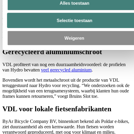
Alles toestaan
Martin Bruins Slot, Key Account Manager bij Hydro, benadrukt het
belang van de opstartfase en de rol van “efficiënte en directe
communicatie die snel werd gecoördineerd en toegepast,” wat de
Selectie toestaan
samenwerking tussen de bedrijven ten goede kwam.
VDL heeft een productiecapaciteit van 70.000 frames per jaar en is
Weigeren
bezig met opschalen, deelt Bruins Slot mee.
Gerecycleerd aluminiumschroot
VDL profiteert van nog een duurzaamheidsvoordeel: de profielen
van Hydro bevatten
veel gerecycled aluminium
.
Bovendien wordt het metaalschroot uit de productie van VDL
teruggestuurd naar Hydro voor recycling. “We onderzoeken ook de
mogelijkheid van een terugnamesysteem, waarbij klanten hun oude
frames kunnen retourneren,” voegt Bruins Slot toe.
VDL voor lokale fietsenfabrikanten
ByAr Bicycle Company BV, binnenkort bekend als Poldar e-bikes,
ziet duurzaamheid als een kernwaarde. Hun fietsen worden
verantwoord geproduceerd, met oog voor klimaat en milieu.