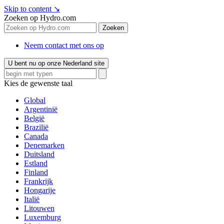
Skip to content
↘
Zoeken op Hydro.com
Zoeken
Neem contact met ons op
U bent nu op onze Nederland site
Kies de gewenste taal
Global
Argentinië
België
Brazilië
Canada
Denemarken
Duitsland
Estland
Finland
Frankrijk
Hongarije
Italië
Litouwen
Luxemburg