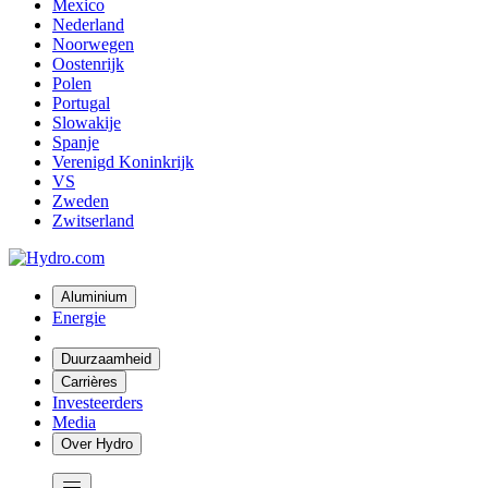
Mexico
Nederland
Noorwegen
Oostenrijk
Polen
Portugal
Slowakije
Spanje
Verenigd Koninkrijk
VS
Zweden
Zwitserland
Aluminium
Energie
Duurzaamheid
Carrières
Investeerders
Media
Over Hydro