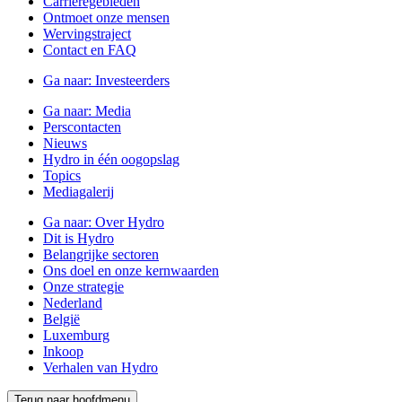
Carrièregebieden
Ontmoet onze mensen
Wervingstraject
Contact en FAQ
Ga naar:
Investeerders
Ga naar:
Media
Perscontacten
Nieuws
Hydro in één oogopslag
Topics
Mediagalerij
Ga naar:
Over Hydro
Dit is Hydro
Belangrijke sectoren
Ons doel en onze kernwaarden
Onze strategie
Nederland
België
Luxemburg
Inkoop
Verhalen van Hydro
Terug naar hoofdmenu