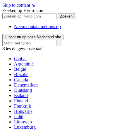
Skip to content
↘
Zoeken op Hydro.com
Zoeken
Neem contact met ons op
U bent nu op onze Nederland site
Kies de gewenste taal
Global
Argentinië
België
Brazilië
Canada
Denemarken
Duitsland
Estland
Finland
Frankrijk
Hongarije
Italië
Litouwen
Luxemburg