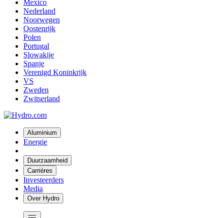
Mexico
Nederland
Noorwegen
Oostenrijk
Polen
Portugal
Slowakije
Spanje
Verenigd Koninkrijk
VS
Zweden
Zwitserland
Aluminium
Energie
Duurzaamheid
Carrières
Investeerders
Media
Over Hydro