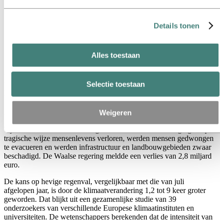
Alles
Aluminium in gebruik
Innovatie en technologie
Details tonen
Duurzaamheid
Medewerkers en carrières
Recycling
Alles toestaan
Energy
Nu het overstromingsrisico toeneemt,
Selectie toestaan
moeten er maatregelen worden genomen
31 augustus 2022
Weigeren
Tijdens de zware overstromingen in de zomer van 2021 gingen op
tragische wijze mensenlevens verloren, werden mensen gedwongen
te evacueren en werden infrastructuur en landbouwgebieden zwaar
beschadigd. De Waalse regering meldde een verlies van 2,8 miljard
euro.
De kans op hevige regenval, vergelijkbaar met die van juli
afgelopen jaar, is door de klimaatverandering 1,2 tot 9 keer groter
geworden. Dat blijkt uit een gezamenlijke studie van 39
onderzoekers van verschillende Europese klimaatinstituten en
universiteiten. De wetenschappers berekenden dat de intensiteit van