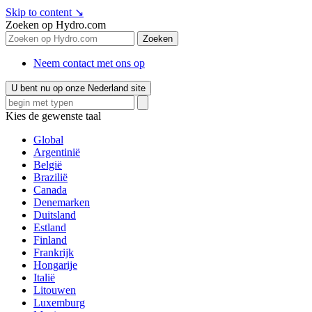
Skip to content
↘
Zoeken op Hydro.com
Zoeken
Neem contact met ons op
U bent nu op onze Nederland site
Kies de gewenste taal
Global
Argentinië
België
Brazilië
Canada
Denemarken
Duitsland
Estland
Finland
Frankrijk
Hongarije
Italië
Litouwen
Luxemburg