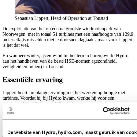
Sebastian Lippert, Head of Operation at Tonstad
De exploitatie van het op één na grootste windmolenpark van
Noorwegen, met in totaal 51 turbines met een naafhoogte van 129,9
meter elk, is misschien niet je doorsnee dagtaak - maar voor Lippert
is het dat wel.
En wanneer winter, ijs en wind bij het terrein horen, werkt Hydro
aan het handhaven van de beste HSE-normen (gezondheid,
veiligheid en milieu) in Tonstad.
Essentiële ervaring
Lippert heeft jarenlange ervaring met het werken op hoogte met
turbines. Voordat hij bij Hydro kwam, werkte hij voor een
windenergiebedrijf in verschillende functies, waaronder
installatieverantwoordelijke en locatiemanager in verschillende
bouwprojecten.
Na een wereldreis met turbines en jaren leven uit de koffer was het
tijd om zich te vestigen. Hij begon in 2019 als locatiemanager voor
De website van Hydro, hydro.com, maakt gebruik van cook
de bouw van
Windpark Tonstad
in en werkt sinds november 2020