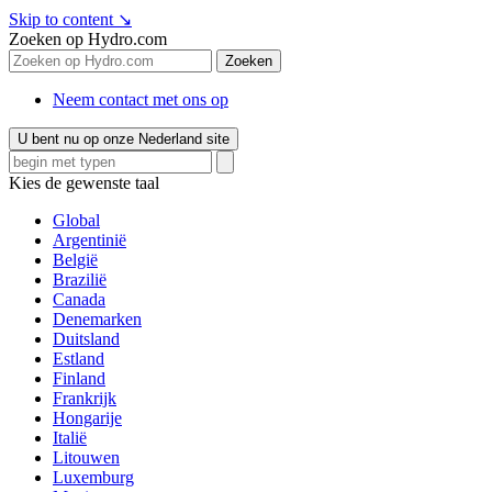
Skip to content
↘
Zoeken op Hydro.com
Zoeken
Neem contact met ons op
U bent nu op onze Nederland site
Kies de gewenste taal
Global
Argentinië
België
Brazilië
Canada
Denemarken
Duitsland
Estland
Finland
Frankrijk
Hongarije
Italië
Litouwen
Luxemburg