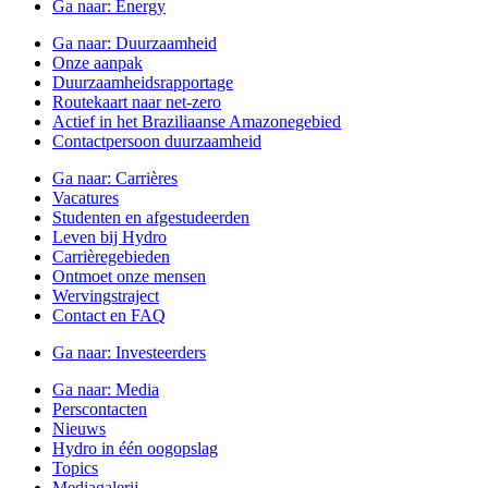
Ga naar:
Energy
Ga naar:
Duurzaamheid
Onze aanpak
Duurzaamheidsrapportage
Routekaart naar net-zero
Actief in het Braziliaanse Amazonegebied
Contactpersoon duurzaamheid
Ga naar:
Carrières
Vacatures
Studenten en afgestudeerden
Leven bij Hydro
Carrièregebieden
Ontmoet onze mensen
Wervingstraject
Contact en FAQ
Ga naar:
Investeerders
Ga naar:
Media
Perscontacten
Nieuws
Hydro in één oogopslag
Topics
Mediagalerij