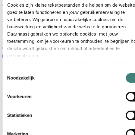
als Head of Operation.
Cookies zijn kleine tekstbestanden die helpen om de website
goed te laten functioneren en jouw gebruikerservaring te
Het veldwerk ligt hem na aan het hart, zegt hij: "Werken bij Tonstad
verbeteren. Wij gebruiken noodzakelijke cookies om de
is altijd een plezier geweest! Geweldige mensen met
gemeenschappelijke inzichten zorgen voor perfect teamwork en een
basiswerking en veiligheid van de website te garanderen.
schitterende werkomgeving."
Daarnaast gebruiken we optionele cookies, met jouw
toestemming, om je voorkeuren te onthouden, te begrijpen h
Energie is een essentieel onderdeel van Hydro. Lees meer over onze
activiteiten.
de site wordt gebruikt en om inhoud of advertenties te
personaliseren.
Sommige cookies worden geplaatst door externe aanbieders
van tools die wij gebruiken voor beveiliging, analyse of
Toestemmingsselectie
advertenties. Deze derden kunnen informatie die zij via jouw
Noodzakelijk
gebruik van onze website verzamelen, combineren met ande
informatie die je aan hen hebt verstrekt of die zij hebben
Voorkeuren
verzameld via jouw gebruik van hun diensten. De derde partij
wordt vermeld als verantwoordelijke voor een third‑party coo
is de Verwerkingsverantwoordelijke voor de persoonsgegev
Statistieken
die door hun respectieve cookies worden verzameld. In de lij
hieronder kun je zien welke derden dit zijn.
Marketing