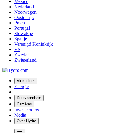
Mexico
Nederland
Noorwegen
Oostenrijk
Polen
Portugal
Slowakije
Spanje
Verenigd Koninkrijk
VS
Zweden
Zwitserland
Aluminium
Energie
Duurzaamheid
Carrières
Investeerders
Media
Over Hydro