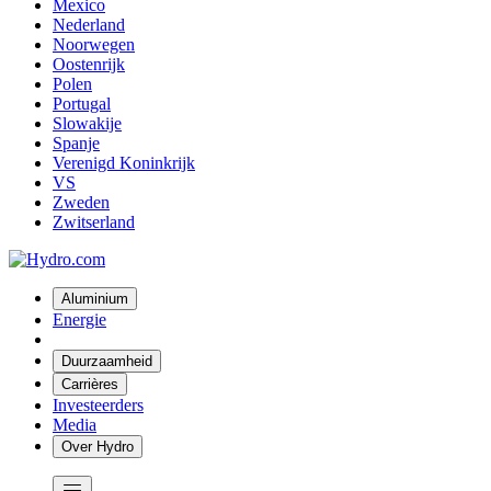
Mexico
Nederland
Noorwegen
Oostenrijk
Polen
Portugal
Slowakije
Spanje
Verenigd Koninkrijk
VS
Zweden
Zwitserland
Aluminium
Energie
Duurzaamheid
Carrières
Investeerders
Media
Over Hydro