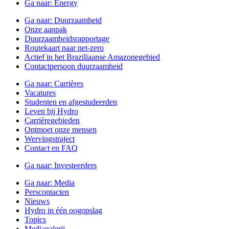
Ga naar:
Energy
Ga naar:
Duurzaamheid
Onze aanpak
Duurzaamheidsrapportage
Routekaart naar net-zero
Actief in het Braziliaanse Amazonegebied
Contactpersoon duurzaamheid
Ga naar:
Carrières
Vacatures
Studenten en afgestudeerden
Leven bij Hydro
Carrièregebieden
Ontmoet onze mensen
Wervingstraject
Contact en FAQ
Ga naar:
Investeerders
Ga naar:
Media
Perscontacten
Nieuws
Hydro in één oogopslag
Topics
Mediagalerij