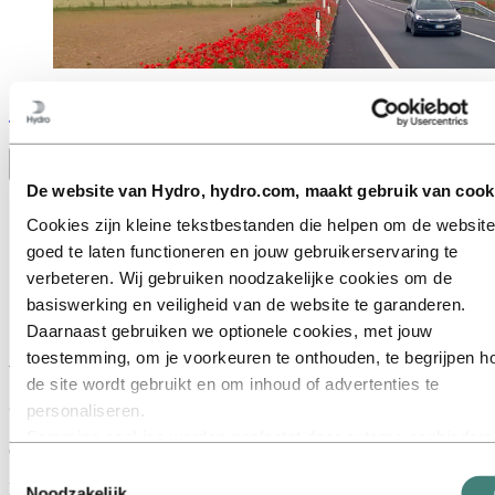
Stories
by
Hydro
Toggle menu visibility
De website van Hydro, hydro.com, maakt gebruik van cook
Alles
Cookies zijn kleine tekstbestanden die helpen om de website
Aluminium in gebruik
Innovatie en technologie
goed te laten functioneren en jouw gebruikerservaring te
Duurzaamheid
verbeteren. Wij gebruiken noodzakelijke cookies om de
Medewerkers en carrières
basiswerking en veiligheid van de website te garanderen.
Recycling
Energy
Daarnaast gebruiken we optionele cookies, met jouw
toestemming, om je voorkeuren te onthouden, te begrijpen h
Verkeersveiligheid verbetert met
de site wordt gebruikt en om inhoud of advertenties te
aluminium lichtmasten
personaliseren.
Sommige cookies worden geplaatst door externe aanbieders
6 februari 2025
van tools die wij gebruiken voor beveiliging, analyse of
Toestemmingsselectie
De provincie Bergamo heeft 181 nieuwe lichtmasten geplaatst in de
advertenties. Deze derden kunnen informatie die zij via jouw
Noodzakelijk