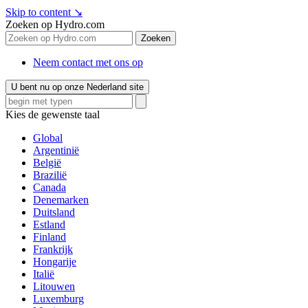
Skip to content
↘
Zoeken op Hydro.com
Zoeken
Neem contact met ons op
U bent nu op onze Nederland site
Kies de gewenste taal
Global
Argentinië
België
Brazilië
Canada
Denemarken
Duitsland
Estland
Finland
Frankrijk
Hongarije
Italië
Litouwen
Luxemburg