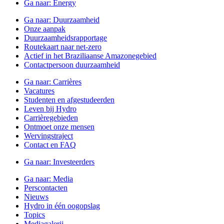
Ga naar:
Energy
Ga naar:
Duurzaamheid
Onze aanpak
Duurzaamheidsrapportage
Routekaart naar net-zero
Actief in het Braziliaanse Amazonegebied
Contactpersoon duurzaamheid
Ga naar:
Carrières
Vacatures
Studenten en afgestudeerden
Leven bij Hydro
Carrièregebieden
Ontmoet onze mensen
Wervingstraject
Contact en FAQ
Ga naar:
Investeerders
Ga naar:
Media
Perscontacten
Nieuws
Hydro in één oogopslag
Topics
Mediagalerij