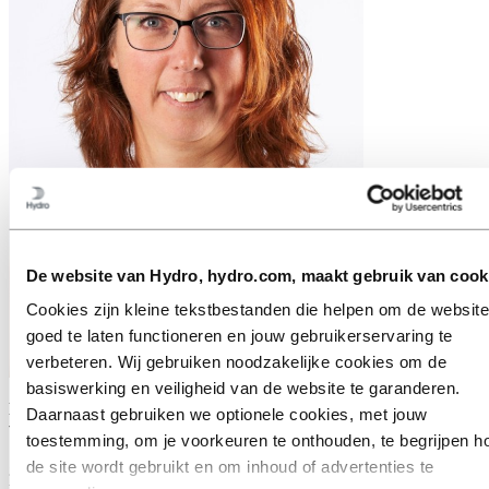
De website van Hydro, hydro.com, maakt gebruik van cook
Cookies zijn kleine tekstbestanden die helpen om de website
goed te laten functioneren en jouw gebruikerservaring te
verbeteren. Wij gebruiken noodzakelijke cookies om de
basiswerking en veiligheid van de website te garanderen.
Karin, hoe heeft jouw persoonlijke reis jouw visie op succes als
Daarnaast gebruiken we optionele cookies, met jouw
vrouw gevormd?
toestemming, om je voorkeuren te onthouden, te begrijpen h
"Ik heb eerlijk gezegd nooit aan succes gedacht vanuit een
de site wordt gebruikt en om inhoud of advertenties te
genderperspectief. Mijn persoonlijke reis heeft me geleerd om open-
minded te blijven en niet terug te deinzen voor een uitdaging, zelfs