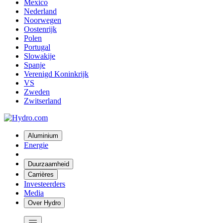
Mexico
Nederland
Noorwegen
Oostenrijk
Polen
Portugal
Slowakije
Spanje
Verenigd Koninkrijk
VS
Zweden
Zwitserland
Aluminium
Energie
Duurzaamheid
Carrières
Investeerders
Media
Over Hydro