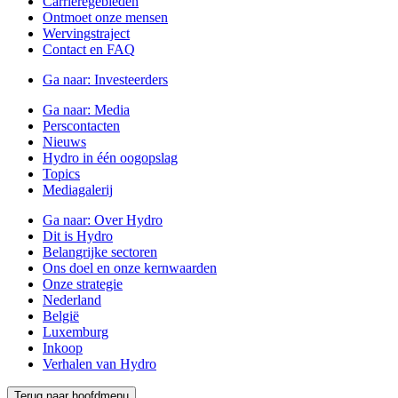
Carrièregebieden
Ontmoet onze mensen
Wervingstraject
Contact en FAQ
Ga naar:
Investeerders
Ga naar:
Media
Perscontacten
Nieuws
Hydro in één oogopslag
Topics
Mediagalerij
Ga naar:
Over Hydro
Dit is Hydro
Belangrijke sectoren
Ons doel en onze kernwaarden
Onze strategie
Nederland
België
Luxemburg
Inkoop
Verhalen van Hydro
Terug naar hoofdmenu