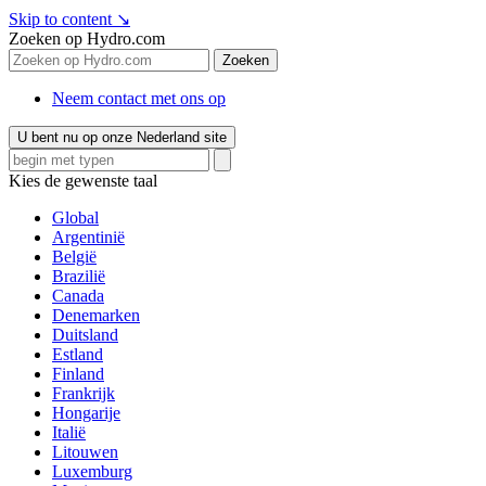
Skip to content
↘
Zoeken op Hydro.com
Zoeken
Neem contact met ons op
U bent nu op onze Nederland site
Kies de gewenste taal
Global
Argentinië
België
Brazilië
Canada
Denemarken
Duitsland
Estland
Finland
Frankrijk
Hongarije
Italië
Litouwen
Luxemburg