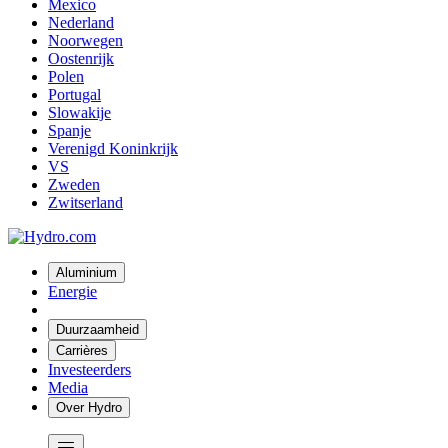
Mexico
Nederland
Noorwegen
Oostenrijk
Polen
Portugal
Slowakije
Spanje
Verenigd Koninkrijk
VS
Zweden
Zwitserland
Aluminium
Energie
Duurzaamheid
Carrières
Investeerders
Media
Over Hydro