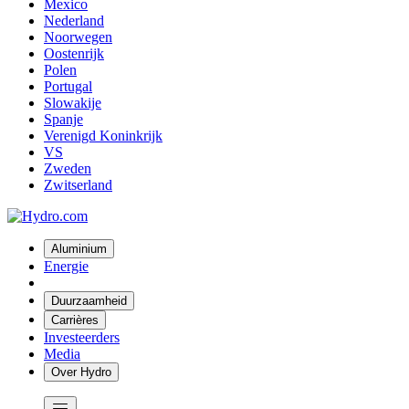
Mexico
Nederland
Noorwegen
Oostenrijk
Polen
Portugal
Slowakije
Spanje
Verenigd Koninkrijk
VS
Zweden
Zwitserland
Aluminium
Energie
Duurzaamheid
Carrières
Investeerders
Media
Over Hydro