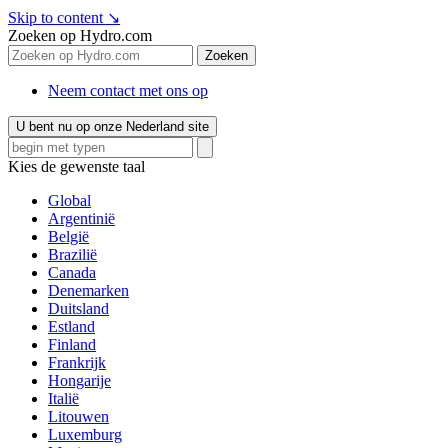
Skip to content
↘
Zoeken op Hydro.com
Zoeken
Neem contact met ons op
U bent nu op onze Nederland site
Kies de gewenste taal
Global
Argentinië
België
Brazilië
Canada
Denemarken
Duitsland
Estland
Finland
Frankrijk
Hongarije
Italië
Litouwen
Luxemburg