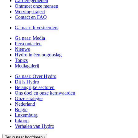
Carrièregebieden
Ontmoet onze mensen
Wervingstraject
Contact en FAQ
Ga naar:
Investeerders
Ga naar:
Media
Perscontacten
Nieuws
Hydro in één oogopslag
Topics
Mediagalerij
Ga naar:
Over Hydro
Dit is Hydro
Belangrijke sectoren
Ons doel en onze kernwaarden
Onze strategie
Nederland
België
Luxemburg
Inkoop
Verhalen van Hydro
Terug naar hoofdmenu