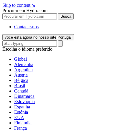
Skip to content
↘
Procurar em Hydro.com
Busca
Contacte-nos
você está agora no nosso site Portugal
Escolha o idioma preferido
Global
Alemanha
Argentina
Áustria
Bélgica
Brasil
Canadá
Dinamarca
Eslováquia
Espanha
Estónia
EUA
Finlândia
França