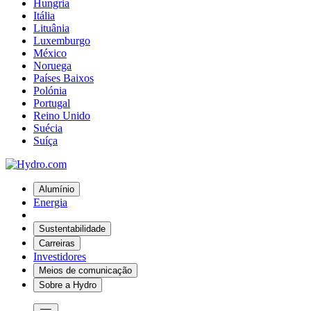
Hungria
Itália
Lituânia
Luxemburgo
México
Noruega
Países Baixos
Polónia
Portugal
Reino Unido
Suécia
Suíça
Alumínio
Energia
Sustentabilidade
Carreiras
Investidores
Meios de comunicação
Sobre a Hydro