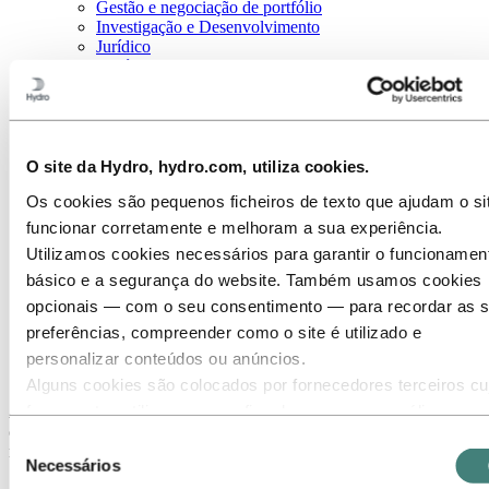
Gestão e negociação de portfólio
Investigação e Desenvolvimento
Jurídico
Logística
Produção
Recursos Humanos
Saúde, Segurança e Meio Ambiente (HSE)
Sustentabilidade
Tecnologia da Informação
O site da Hydro, hydro.com, utiliza cookies.
Vendas e marketing
Os cookies são pequenos ficheiros de texto que ajudam o si
Conheça a nossa equipa
Processo de recrutamento
funcionar corretamente e melhoram a sua experiência.
Contato e perguntas frequentes
Utilizamos cookies necessários para garantir o funcionamen
básico e a segurança do website. Também usamos cookies
Carreiras
Áreas profissionais
opcionais — com o seu consentimento — para recordar as 
Compras
preferências, compreender como o site é utilizado e
personalizar conteúdos ou anúncios.
Compras
Alguns cookies são colocados por fornecedores terceiros cu
ferramentas utilizamos para fins de segurança, análise ou
As Compras na Hydro garantem que adquirimos os bens e serviços
certos para apoiar as nossas operações de forma eficiente e
publicidade. Estes terceiros podem combinar as informaçõe
Seleção
responsável.
recolhidas através da sua utilização do nosso site com outr
Necessários
de
informações que lhes forneceu ou que recolheram através d