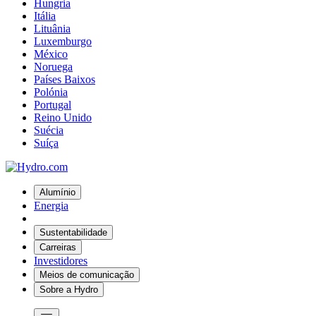
Hungria
Itália
Lituânia
Luxemburgo
México
Noruega
Países Baixos
Polónia
Portugal
Reino Unido
Suécia
Suíça
Alumínio
Energia
Sustentabilidade
Carreiras
Investidores
Meios de comunicação
Sobre a Hydro