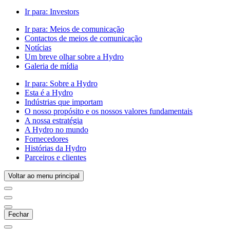
Ir para:
Investors
Ir para:
Meios de comunicação
Contactos de meios de comunicação
Notícias
Um breve olhar sobre a Hydro
Galeria de mídia
Ir para:
Sobre a Hydro
Esta é a Hydro
Indústrias que importam
O nosso propósito e os nossos valores fundamentais
A nossa estratégia
A Hydro no mundo
Fornecedores
Histórias da Hydro
Parceiros e clientes
Voltar ao menu principal
Fechar