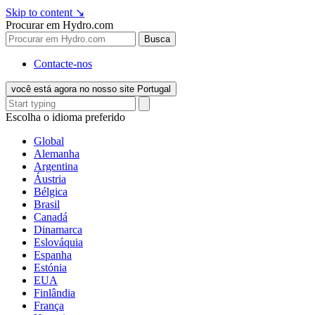
Skip to content
↘
Procurar em Hydro.com
Busca
Contacte-nos
você está agora no nosso site Portugal
Escolha o idioma preferido
Global
Alemanha
Argentina
Áustria
Bélgica
Brasil
Canadá
Dinamarca
Eslováquia
Espanha
Estónia
EUA
Finlândia
França