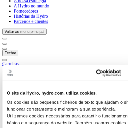
A nossa estratégia
A Hydro no mundo
Fornecedores
Histórias da Hydro
Parceiros e clientes
Voltar ao menu principal
Fechar
Carreiras
Oportunidades de emprego
Estudantes e graduados
A vida na Hydro
Áreas profissionais
O site da Hydro, hydro.com, utiliza cookies.
Compras
Comunicação
Os cookies são pequenos ficheiros de texto que ajudam o si
Engenharia
funcionar corretamente e melhoram a sua experiência.
Estratégia e desenvolvimento de negócios
Excelência operacional
Utilizamos cookies necessários para garantir o funcionamen
Finanças e contabilidade
básico e a segurança do website. Também usamos cookies
Gestão de Projetos