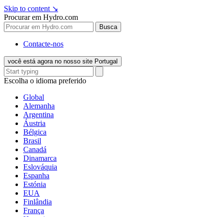
Skip to content
↘
Procurar em Hydro.com
Busca
Contacte-nos
você está agora no nosso site Portugal
Escolha o idioma preferido
Global
Alemanha
Argentina
Áustria
Bélgica
Brasil
Canadá
Dinamarca
Eslováquia
Espanha
Estónia
EUA
Finlândia
França