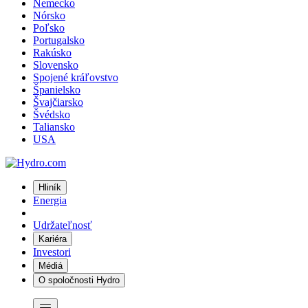
Nemecko
Nórsko
Poľsko
Portugalsko
Rakúsko
Slovensko
Spojené kráľovstvo
Španielsko
Švajčiarsko
Švédsko
Taliansko
USA
Hliník
Energia
Udržateľnosť
Kariéra
Investori
Médiá
O spoločnosti Hydro