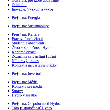
Odvetvia, pre ktoré dodávame
O hliníku
Inovácie, Výskum a vývoj
Prejsť na:
Energia
Prejsť na:
Sustainability
Prejsť na:
Kariéra
Pracovné príležitosti
Študenti a absolventi
Život v spoločnosti Hydro
Kariérne oblasti
Zoznámte sa s našimi ľuďmi
Náborový proces
Kontakt a najčastejšie otázky
Prejsť na:
Investori
Prejsť na:
Médiá
Kontakty pre médiá
Správy
Hydro v skratke
Prejsť na:
O spoločnosti Hydro
Toto je spoločnosť Hydro