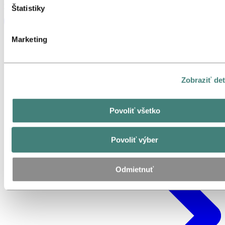
týchto tretích strán nájdete v tabuľke so súbormi cookie nižš
vieme pomôcť
Štatistiky
Marketing
Zobraziť det
Povoliť všetko
Povoliť výber
Odmietnuť