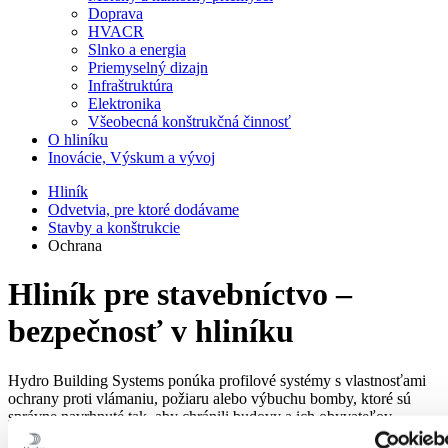
Doprava
HVACR
Slnko a energia
Priemyselný dizajn
Infraštruktúra
Elektronika
Všeobecná konštrukčná činnosť
O hliníku
Inovácie, Výskum a vývoj
Hliník
Odvetvia, pre ktoré dodávame
Stavby a konštrukcie
Ochrana
Hliník pre stavebníctvo –
bezpečnosť v hliníku
Hydro Building Systems ponúka profilové systémy s vlastnosťami
ochrany proti vlámaniu, požiaru alebo výbuchu bomby, ktoré sú
správne navrhnuté tak, aby chránili budovy a ich obyvateľov.