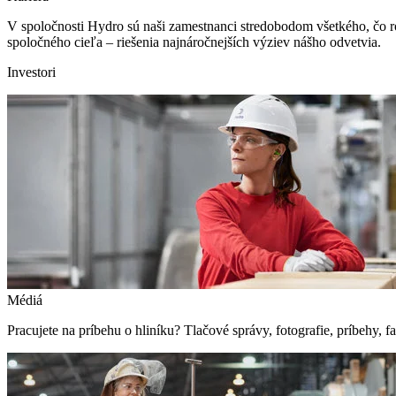
V spoločnosti Hydro sú naši zamestnanci stredobodom všetkého, čo r
spoločného cieľa – riešenia najnáročnejších výziev nášho odvetvia.
Investori
Médiá
Pracujete na príbehu o hliníku? Tlačové správy, fotografie, príbehy, fak