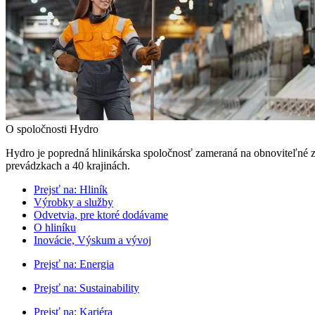
O spoločnosti Hydro
Hydro je popredná hlinikárska spoločnosť zameraná na obnoviteľné z
prevádzkach a 40 krajinách.
Prejsť na:
Hliník
Výrobky a služby
Odvetvia, pre ktoré dodávame
O hliníku
Inovácie, Výskum a vývoj
Prejsť na:
Energia
Prejsť na:
Sustainability
Prejsť na:
Kariéra