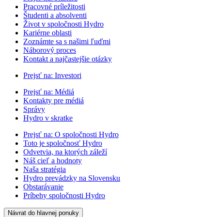
Pracovné príležitosti
Študenti a absolventi
Život v spoločnosti Hydro
Kariérne oblasti
Zoznámte sa s našimi ľuďmi
Náborový proces
Kontakt a najčastejšie otázky
Prejsť na:
Investori
Prejsť na:
Médiá
Kontakty pre médiá
Správy
Hydro v skratke
Prejsť na:
O spoločnosti Hydro
Toto je spoločnosť Hydro
Odvetvia, na ktorých záleží
Náš cieľ a hodnoty
Naša stratégia
Hydro prevádzky na Slovensku
Obstarávanie
Príbehy spoločnosti Hydro
Návrat do hlavnej ponuky