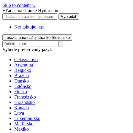
Skip to content
↘
Hľadať na stránke Hydro.com
Vyhľadať
Kontaktujte nás
Teraz ste na našej stránke Slovensko
Vyberte preferovaný jazyk
Celosvetovo
Argentína
Belgicko
Brazília
Dánsko
Estónsko
Fínsko
Francúzsko
Holandsko
Kanada
Litva
Luxembursko
Maďarsko
Mexiko