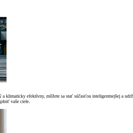
a klimaticky efektívny, môžete sa stať súčasťou inteligentnejšej a udrž
lniť vaše ciele.