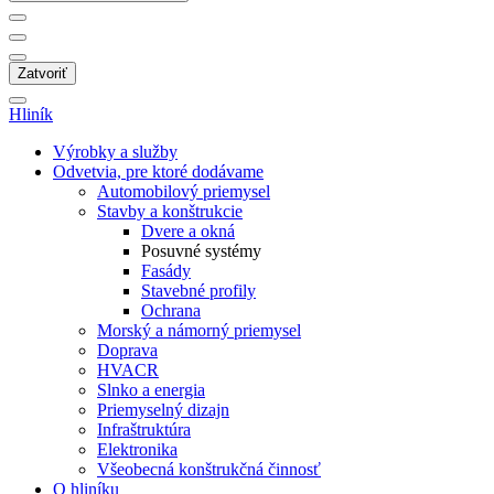
Zatvoriť
Hliník
Výrobky a služby
Odvetvia, pre ktoré dodávame
Automobilový priemysel
Stavby a konštrukcie
Dvere a okná
Posuvné systémy
Fasády
Stavebné profily
Ochrana
Morský a námorný priemysel
Doprava
HVACR
Slnko a energia
Priemyselný dizajn
Infraštruktúra
Elektronika
Všeobecná konštrukčná činnosť
O hliníku