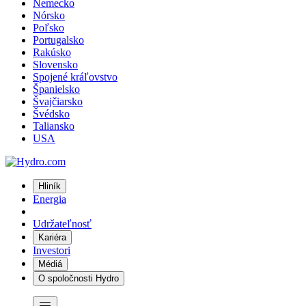
Nemecko
Nórsko
Poľsko
Portugalsko
Rakúsko
Slovensko
Spojené kráľovstvo
Španielsko
Švajčiarsko
Švédsko
Taliansko
USA
Hliník
Energia
Udržateľnosť
Kariéra
Investori
Médiá
O spoločnosti Hydro