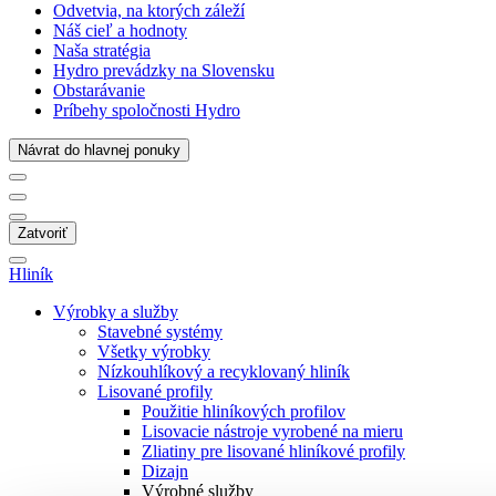
Odvetvia, na ktorých záleží
Náš cieľ a hodnoty
Naša stratégia
Hydro prevádzky na Slovensku
Obstarávanie
Príbehy spoločnosti Hydro
Návrat do hlavnej ponuky
Zatvoriť
Hliník
Výrobky a služby
Stavebné systémy
Všetky výrobky
Nízkouhlíkový a recyklovaný hliník
Lisované profily
Použitie hliníkových profilov
Lisovacie nástroje vyrobené na mieru
Zliatiny pre lisované hliníkové profily
Dizajn
Výrobné služby