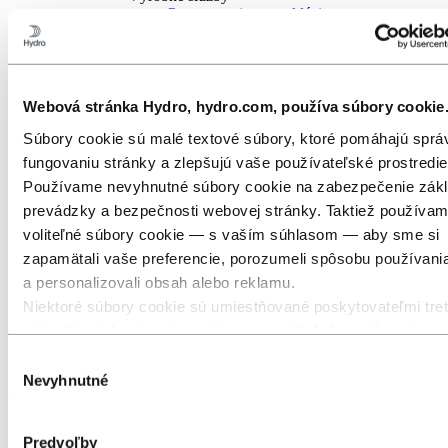
Pretavovanie a recyklácia
Strojové opracovanie
Povrchová úprava
Spĺňame vaše požiadavky na kvalitu
Dodávateľ kompletných služieb
Vzdelávanie v oblasti hliníka
Webová stránka Hydro, hydro.com, používa súbory cookie
Hydro Extrusions partnerské balíčky
Súbory cookie sú malé textové súbory, ktoré pomáhajú spr
Presné rúry
Zvárané rúry
fungovaniu stránky a zlepšujú vaše používateľské prostredie
Stĺpy
Používame nevyhnutné súbory cookie na zabezpečenie zákl
Odlievané výrobky
prevádzky a bezpečnosti webovej stránky. Taktiež používa
Bauxit a oxid hlinitý
Odvetvia, pre ktoré dodávame
voliteľné súbory cookie — s vaším súhlasom — aby sme si
O hliníku
zapamätali vaše preferencie, porozumeli spôsobu používani
Inovácie, Výskum a vývoj
a personalizovali obsah alebo reklamu.
Hliník
Niektoré súbory cookie sú umiestňované poskytovateľmi tret
Výrobky a služby
strán, ktorých nástroje používame na účely bezpečnosti, ana
Lisované profily
Výrobné služby
alebo reklamy. Tieto tretie strany môžu kombinovať informác
Výber
zhromaždené počas vášho používania našej stránky s ďalší
Nevyhnutné
súhlasu
Výrobné služby
údajmi, ktoré ste im poskytli, alebo ktoré získali prostredníc
vašej interakcie s ich službami. Tretia strana uvedená ako
Predvoľby