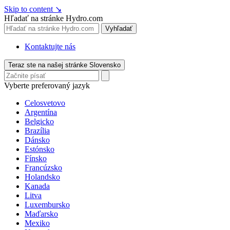
Skip to content
↘
Hľadať na stránke Hydro.com
Vyhľadať
Kontaktujte nás
Teraz ste na našej stránke Slovensko
Vyberte preferovaný jazyk
Celosvetovo
Argentína
Belgicko
Brazília
Dánsko
Estónsko
Fínsko
Francúzsko
Holandsko
Kanada
Litva
Luxembursko
Maďarsko
Mexiko