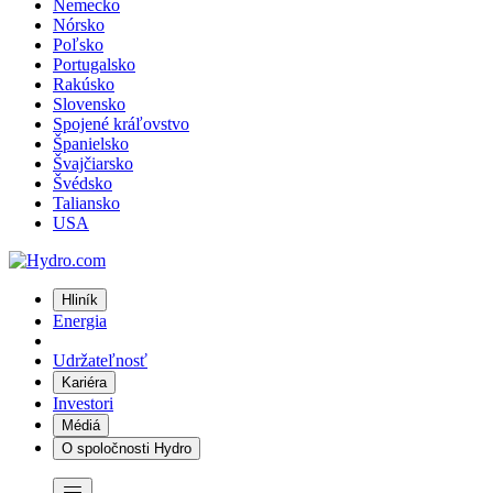
Nemecko
Nórsko
Poľsko
Portugalsko
Rakúsko
Slovensko
Spojené kráľovstvo
Španielsko
Švajčiarsko
Švédsko
Taliansko
USA
Hliník
Energia
Udržateľnosť
Kariéra
Investori
Médiá
O spoločnosti Hydro