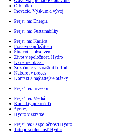
Odvetvia, pre ktoré dodávame
O hliníku
Inovácie, Výskum a vývoj
Prejsť na:
Energia
Prejsť na:
Sustainability
Prejsť na:
Kariéra
Pracovné príležitosti
Študenti a absolventi
Život v spoločnosti Hydro
Kariérne oblasti
Zoznámte sa s našimi ľuďmi
Náborový proces
Kontakt a najčastejšie otázky
Prejsť na:
Investori
Prejsť na:
Médiá
Kontakty pre médiá
Správy
Hydro v skratke
Prejsť na:
O spoločnosti Hydro
Toto je spoločnosť Hydro