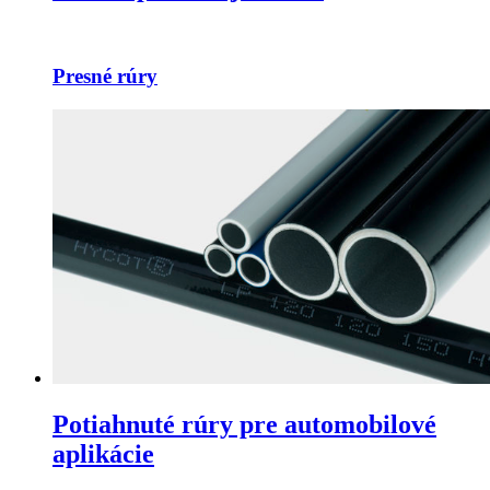
Presné rúry
Potiahnuté rúry pre automobilové
aplikácie