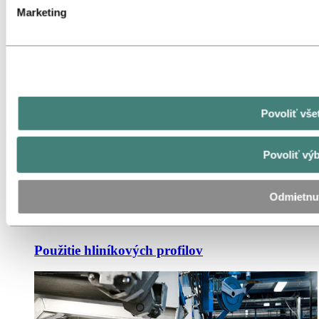
Marketing
Povoliť vše
Povoliť vý
Malé profily
Odmietnu
Použitie hliníkových profilov