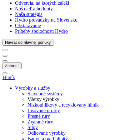
Odvetvia, na ktorých záleží
Náš cieľ a hodnoty
Naša stratégia
Hydro prevádzky na Slovensku
Obstarávanie
Príbehy spoločnosti Hydro
Návrat do hlavnej ponuky
Zatvoriť
Hliník
Výrobky a služby
Stavebné systémy
Všetky výrobky
Nízkouhlíkový a recyklovaný hliník
Lisované profily
Presné rúry
Zvárané rúry
Stĺpy
Odlievané výrobky
Bauxit a oxid hlinitý