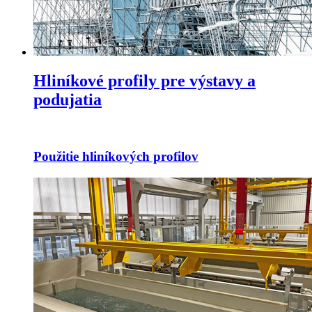
Hliníkové profily pre výstavy a
podujatia
Použitie hliníkových profilov