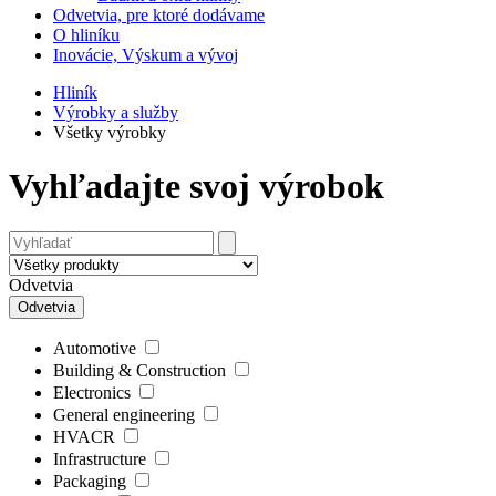
Odvetvia, pre ktoré dodávame
O hliníku
Inovácie, Výskum a vývoj
Hliník
Výrobky a služby
Všetky výrobky
Vyhľadajte svoj výrobok
Odvetvia
Odvetvia
Automotive
Building & Construction
Electronics
General engineering
HVACR
Infrastructure
Packaging