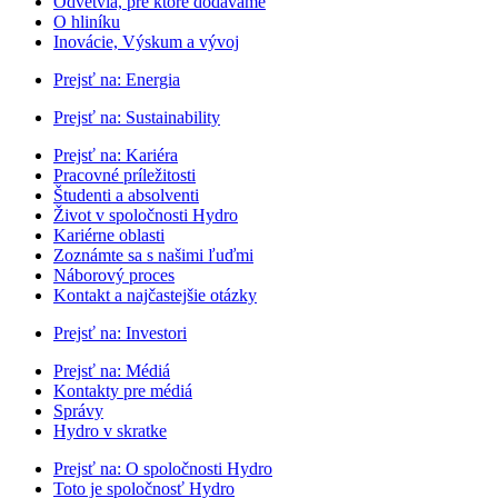
Odvetvia, pre ktoré dodávame
O hliníku
Inovácie, Výskum a vývoj
Prejsť na:
Energia
Prejsť na:
Sustainability
Prejsť na:
Kariéra
Pracovné príležitosti
Študenti a absolventi
Život v spoločnosti Hydro
Kariérne oblasti
Zoznámte sa s našimi ľuďmi
Náborový proces
Kontakt a najčastejšie otázky
Prejsť na:
Investori
Prejsť na:
Médiá
Kontakty pre médiá
Správy
Hydro v skratke
Prejsť na:
O spoločnosti Hydro
Toto je spoločnosť Hydro