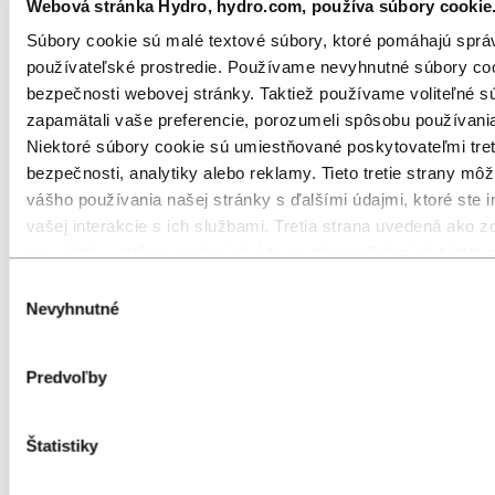
Recyklovaný hliník
Webová stránka Hydro, hydro.com, používa súbory cookie
Súbory cookie sú malé textové súbory, ktoré pomáhajú sprá
používateľské prostredie. Používame nevyhnutné súbory co
bezpečnosti webovej stránky. Taktiež používame voliteľné
zapamätali vaše preferencie, porozumeli spôsobu používania
Niektoré súbory cookie sú umiestňované poskytovateľmi tret
bezpečnosti, analytiky alebo reklamy. Tieto tretie strany 
vášho používania našej stránky s ďalšími údajmi, ktoré ste i
vašej interakcie s ich službami. Tretia strana uvedená ako z
prevádzkovateľom osobných údajov zhromaždených týmto súb
v tabuľke so súbormi cookie nižšie.
Výber
Nevyhnutné
súhlasu
Recyklovaný hliník
Predvoľby
Nízkouhlíkový a recyklovaný hliník
Štatistiky