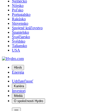
Nemecko
Nórsko
Poľsko
Portugalsko
Rakúsko
Slovensko
Spojené kráľovstvo
Španielsko
Švajčiarsko
Švédsko
Taliansko
USA
Hliník
Energia
Udržateľnosť
Kariéra
Investori
Médiá
O spoločnosti Hydro