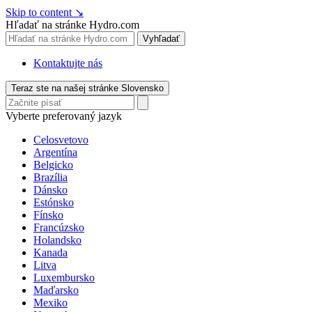
Skip to content
↘
Hľadať na stránke Hydro.com
Vyhľadať
Kontaktujte nás
Teraz ste na našej stránke Slovensko
Vyberte preferovaný jazyk
Celosvetovo
Argentína
Belgicko
Brazília
Dánsko
Estónsko
Fínsko
Francúzsko
Holandsko
Kanada
Litva
Luxembursko
Maďarsko
Mexiko