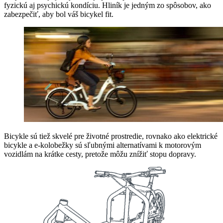
fyzickú aj psychickú kondíciu. Hliník je jedným zo spôsobov, ako
zabezpečiť, aby bol váš bicykel fit.
Bicykle sú tiež skvelé pre životné prostredie, rovnako ako elektrické
bicykle a e-kolobežky sú sľubnými alternatívami k motorovým
vozidlám na krátke cesty, pretože môžu znížiť stopu dopravy.