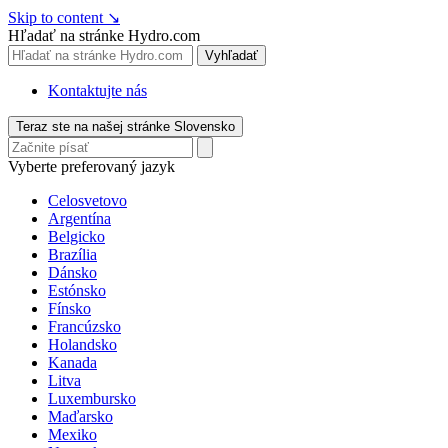
Skip to content
↘
Hľadať na stránke Hydro.com
Vyhľadať
Kontaktujte nás
Teraz ste na našej stránke Slovensko
Vyberte preferovaný jazyk
Celosvetovo
Argentína
Belgicko
Brazília
Dánsko
Estónsko
Fínsko
Francúzsko
Holandsko
Kanada
Litva
Luxembursko
Maďarsko
Mexiko