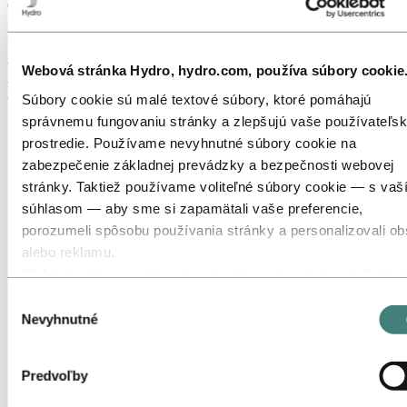
cestujúcich do práce alebo pre každého, kto má rád cyklistiku.
Hliník pre širokú škálu bicyklových komponentov
Spoločnosť Hydro má pravdepodobne to, čo potrebujete pre svoj
bicykel. Poskytujeme pokročilé hliníkové zliatiny a presnú
Webová stránka Hydro, hydro.com, používa súbory cookie
technológiu lisovania pre celý rad komponentov pre priemysel
Súbory cookie sú malé textové súbory, ktoré pomáhajú
výroby bicyklov. Tieto komponenty zahŕňajú:
správnemu fungovaniu stránky a zlepšujú vaše používateľs
prostredie. Používame nevyhnutné súbory cookie na
zabezpečenie základnej prevádzky a bezpečnosti webovej
stránky. Taktiež používame voliteľné súbory cookie — s vaš
súhlasom — aby sme si zapamätali vaše preferencie,
porozumeli spôsobu používania stránky a personalizovali o
alebo reklamu.
Niektoré súbory cookie sú umiestňované poskytovateľmi tret
strán, ktorých nástroje používame na účely bezpečnosti,
Výber
analytiky alebo reklamy. Tieto tretie strany môžu kombinova
Nevyhnutné
súhlasu
informácie zhromaždené počas vášho používania našej strá
s ďalšími údajmi, ktoré ste im poskytli, alebo ktoré získali
Predvoľby
Kľuky:
Hliník poskytuje dobrú rovnováhu medzi pevnosťou
prostredníctvom vašej interakcie s ich službami. Tretia stran
a ľahkosťou a pre túto aplikáciu výrobcovia bicyklov oceňujú
uvedená ako zodpovedná za súbor cookie tretej strany je