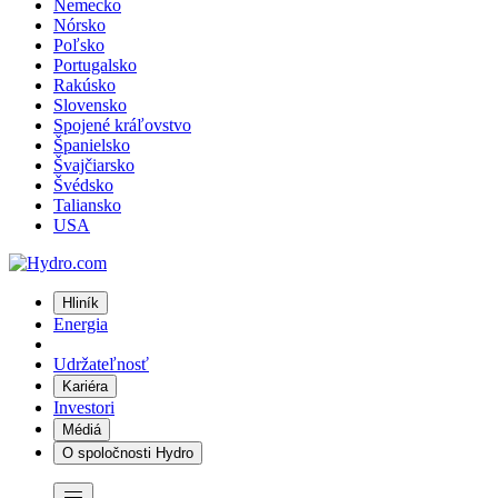
Nemecko
Nórsko
Poľsko
Portugalsko
Rakúsko
Slovensko
Spojené kráľovstvo
Španielsko
Švajčiarsko
Švédsko
Taliansko
USA
Hliník
Energia
Udržateľnosť
Kariéra
Investori
Médiá
O spoločnosti Hydro