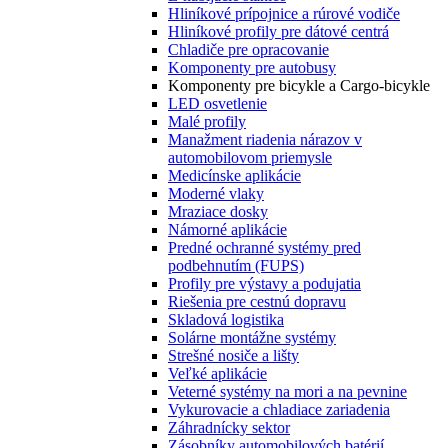
Hliníkové prípojnice a rúrové vodiče
Hliníkové profily pre dátové centrá
Chladiče pre opracovanie
Komponenty pre autobusy
Komponenty pre bicykle a Cargo-bicykle
LED osvetlenie
Malé profily
Manažment riadenia nárazov v
automobilovom priemysle
Medicínske aplikácie
Moderné vlaky
Mraziace dosky
Námorné aplikácie
Predné ochranné systémy pred
podbehnutím (FUPS)
Profily pre výstavy a podujatia
Riešenia pre cestnú dopravu
Skladová logistika
Solárne montážne systémy
Strešné nosiče a lišty
Veľké aplikácie
Veterné systémy na mori a na pevnine
Vykurovacie a chladiace zariadenia
Záhradnícky sektor
Zásobníky automobilových batérií