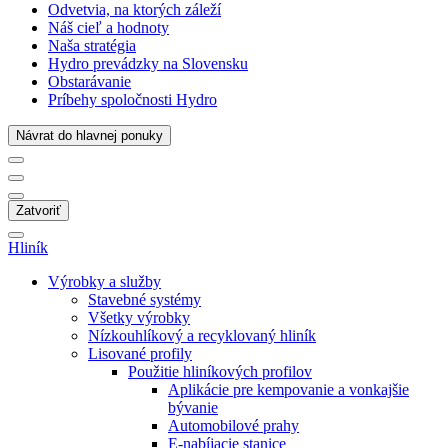
Odvetvia, na ktorých záleží
Náš cieľ a hodnoty
Naša stratégia
Hydro prevádzky na Slovensku
Obstarávanie
Príbehy spoločnosti Hydro
Návrat do hlavnej ponuky
Zatvoriť
Hliník
Výrobky a služby
Stavebné systémy
Všetky výrobky
Nízkouhlíkový a recyklovaný hliník
Lisované profily
Použitie hliníkových profilov
Aplikácie pre kempovanie a vonkajšie
bývanie
Automobilové prahy
E-nabíjacie stanice