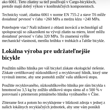
ako 6061. Tieto zliatiny sa tiež používajú v Cargo-bicykloch,
pretože majú dobrý výkon v konštrukčných komponentoch.
Technicky vzaté, zliatina 6061 v norme EN 755-2 a stave T6 môže
dosiahnuť pevnosť v ťahu >260 MPa a medzu klzu >240 MPa.
Potrebujete viac? Naši inžinieri z oblasti inovácií a technológií už
spolupracujú so zákazníkmi na vývoji zliatin na mieru, ktoré môžu
dosiahnuť pevnosť v ťahu 320 MPa. To znamená vyššie
mechanické vlastnosti, menšiu hrúbku v trubkách a ľahšie bicykle.
Lokálna výroba pre udržateľnejšie
bicykle
Použitím nášho hliníka pre váš bicykel získate ekologické riešenie.
Získate certifikovaný nízkouhlíkový a recyklovaný hliník, ktorý sme
vyvinuli interne, aby sme pomohli znížiť vašu uhlíkovú stopu.
Použitie recyklovaného, nízkouhlíkového hliníka pre rám bicykla s
hmotnosťou 3,5 kg by znížilo uhlíkovú stopu rámu až o 500 % v
porovnaní s priemerom primárneho hliníka vyrábaného v Číne.
Zbierame šrot a potom ho recyklujeme v blízkosti zdroja v jednej z
našich lokálnych recyklačných jednotiek, aby sme vám ponúkli