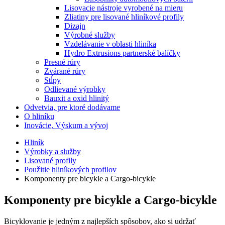
Lisovacie nástroje vyrobené na mieru
Zliatiny pre lisované hliníkové profily
Dizajn
Výrobné služby
Vzdelávanie v oblasti hliníka
Hydro Extrusions partnerské balíčky
Presné rúry
Zvárané rúry
Stĺpy
Odlievané výrobky
Bauxit a oxid hlinitý
Odvetvia, pre ktoré dodávame
O hliníku
Inovácie, Výskum a vývoj
Hliník
Výrobky a služby
Lisované profily
Použitie hliníkových profilov
Komponenty pre bicykle a Cargo-bicykle
Komponenty pre bicykle a Cargo-bicykle
Bicyklovanie je jedným z najlepších spôsobov, ako si udržať