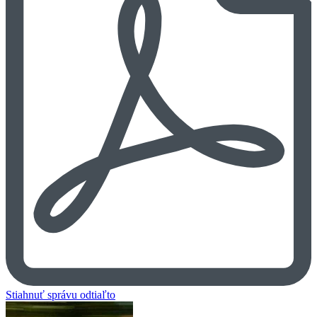
Stiahnuť správu odtiaľto