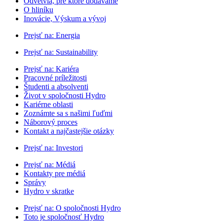
Odvetvia, pre ktoré dodávame
O hliníku
Inovácie, Výskum a vývoj
Prejsť na:
Energia
Prejsť na:
Sustainability
Prejsť na:
Kariéra
Pracovné príležitosti
Študenti a absolventi
Život v spoločnosti Hydro
Kariérne oblasti
Zoznámte sa s našimi ľuďmi
Náborový proces
Kontakt a najčastejšie otázky
Prejsť na:
Investori
Prejsť na:
Médiá
Kontakty pre médiá
Správy
Hydro v skratke
Prejsť na:
O spoločnosti Hydro
Toto je spoločnosť Hydro