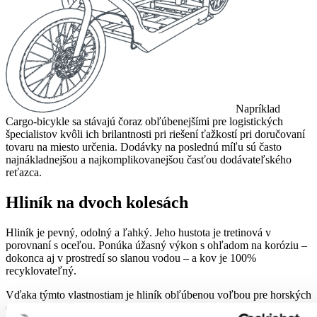
Napríklad
Cargo-bicykle sa stávajú čoraz obľúbenejšími pre logistických
špecialistov kvôli ich brilantnosti pri riešení ťažkostí pri doručovaní
tovaru na miesto určenia. Dodávky na poslednú míľu sú často
najnákladnejšou a najkomplikovanejšou časťou dodávateľského
reťazca.
Hliník na dvoch kolesách
Hliník je pevný, odolný a ľahký. Jeho hustota je tretinová v
porovnaní s oceľou. Ponúka úžasný výkon s ohľadom na koróziu –
dokonca aj v prostredí so slanou vodou – a kov je 100%
recyklovateľný.
Vďaka týmto vlastnostiam je hliník obľúbenou voľbou pre horských
cyklistov, turistických cyklistov, kuriérov na poslednú míľu,