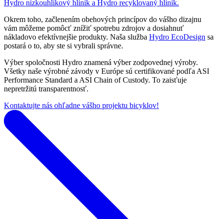
Hydro nízkouhlíkový hliník a Hydro recyklovaný hliník.
Okrem toho, začlenením obehových princípov do vášho dizajnu
vám môžeme pomôcť znížiť spotrebu zdrojov a dosiahnuť
nákladovo efektívnejšie produkty. Naša služba
Hydro EcoDesign
sa
postará o to, aby ste si vybrali správne.
Výber spoločnosti Hydro znamená výber zodpovednej výroby.
Všetky naše výrobné závody v Európe sú certifikované podľa ASI
Performance Standard a ASI Chain of Custody. To zaisťuje
nepretržitú transparentnosť.
Kontaktujte nás ohľadne vášho projektu bicyklov!