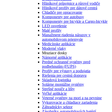
Hliníkové prípojnice a rúrové vodiče
Hliníkové profily pre dátové centrá
Chladiče pre opracovanie
Komponenty pre autobusy
Komponenty pre bicykle a Cargo-bicykle
LED osvetlenie
Malé profily
Manažment riadenia nárazov v
automobilovom priemysle
Medicínske aplikácie
Moderné vlaky
Mraziace dosky
Námorné aplikácie
Predné ochranné systémy pred
podbehnutím (FUPS)
Profily pre výstavy a podujatia
Riešenia pre cestnú dopravu
Skladová logistika
Solárne montážne systémy
Strešné nosiče a lišty
Veľké aplikácie
Veterné systémy na mori a na pevnine
Vykurovacie a chladiace zariadenia
Záhradnícky sektor
Zásobníky automobilových batérií