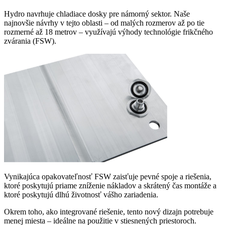
Hydro navrhuje chladiace dosky pre námorný sektor. Naše
najnovšie návrhy v tejto oblasti – od malých rozmerov až po tie
rozmerné až 18 metrov – využívajú výhody technológie frikčného
zvárania (FSW).
Vynikajúca opakovateľnosť FSW zaisťuje pevné spoje a riešenia,
ktoré poskytujú priame zníženie nákladov a skrátený čas montáže a
ktoré poskytujú dlhú životnosť vášho zariadenia.
Okrem toho, ako integrované riešenie, tento nový dizajn potrebuje
menej miesta – ideálne na použitie v stiesnených priestoroch.