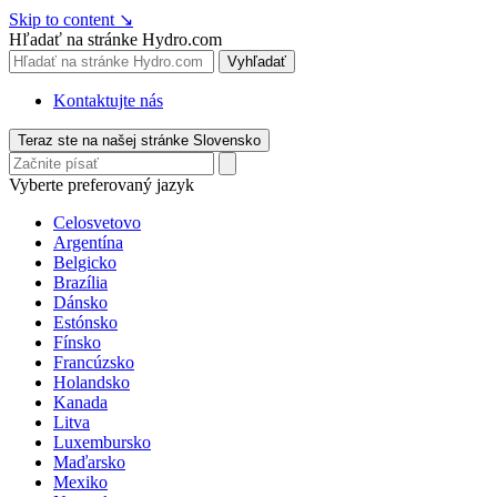
Skip to content
↘
Hľadať na stránke Hydro.com
Vyhľadať
Kontaktujte nás
Teraz ste na našej stránke Slovensko
Vyberte preferovaný jazyk
Celosvetovo
Argentína
Belgicko
Brazília
Dánsko
Estónsko
Fínsko
Francúzsko
Holandsko
Kanada
Litva
Luxembursko
Maďarsko
Mexiko