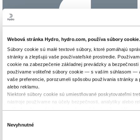
Webová stránka Hydro, hydro.com, používa súbory cookie
Súbory cookie sú malé textové súbory, ktoré pomáhajú spr
stránky a zlepšujú vaše používateľské prostredie. Používa
cookie na zabezpečenie základnej prevádzky a bezpečnosti 
používame voliteľné súbory cookie — s vaším súhlasom — 
vaše preferencie, porozumeli spôsobu používania stránky a 
alebo reklamu.
Niektoré súbory cookie sú umiestňované poskytovateľmi tret
nástroje používame na účely bezpečnosti, analytiky alebo rek
môžu kombinovať informácie zhromaždené počas vášho použ
ďalšími údajmi, ktoré ste im poskytli, alebo ktoré získali pr
Výber
interakcie s ich službami. Tretia strana uvedená ako zodpo
Nevyhnutné
súhlasu
tretej strany je prevádzkovateľom osobných údajov zhrom
cookie. Prehľad týchto tretích strán nájdete v tabuľke so súb