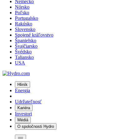
Nemecko
Nórsko
Poľsko
Portugalsko
Rakúsko
Slovensko
Spojené kráľovstvo
Španielsko
Švajčiarsko
Švédsko
Taliansko
USA
Hliník
Energia
Udržateľnosť
Kariéra
Investori
Médiá
O spoločnosti Hydro