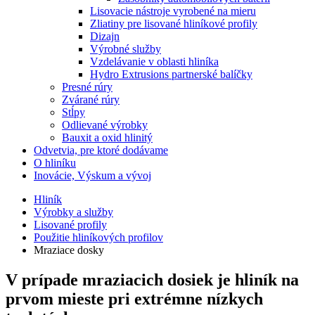
Lisovacie nástroje vyrobené na mieru
Zliatiny pre lisované hliníkové profily
Dizajn
Výrobné služby
Vzdelávanie v oblasti hliníka
Hydro Extrusions partnerské balíčky
Presné rúry
Zvárané rúry
Stĺpy
Odlievané výrobky
Bauxit a oxid hlinitý
Odvetvia, pre ktoré dodávame
O hliníku
Inovácie, Výskum a vývoj
Hliník
Výrobky a služby
Lisované profily
Použitie hliníkových profilov
Mraziace dosky
V prípade mraziacich dosiek je hliník na
prvom mieste pri extrémne nízkych