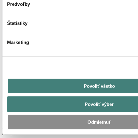
Predvoľby
Štatistiky
Marketing
Povoliť všetko
Povoliť výber
Prospekt FSW
Odmietnuť
Zaujíma vás technolégia zvárania trením (FSW)? Stiahnite si
prospekt nižšie.