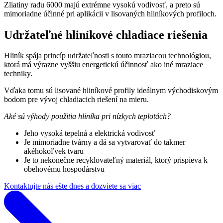
Zliatiny radu 6000 majú extrémne vysokú vodivosť, a preto sú
mimoriadne účinné pri aplikácii v lisovaných hliníkových profiloch.
Udržateľné hliníkové chladiace riešenia
Hliník spája princíp udržateľnosti s touto mraziacou technológiou,
ktorá má výrazne vyššiu energetickú účinnosť ako iné mraziace
techniky.
Vďaka tomu sú lisované hliníkové profily ideálnym východiskovým
bodom pre vývoj chladiacich riešení na mieru.
Aké sú výhody použitia hliníka pri nízkych teplotách?
Jeho vysoká tepelná a elektrická vodivosť
Je mimoriadne tvárny a dá sa vytvarovať do takmer
akéhokoľvek tvaru
Je to nekonečne recyklovateľný materiál, ktorý prispieva k
obehovému hospodárstvu
Kontaktujte nás ešte dnes a dozviete sa viac