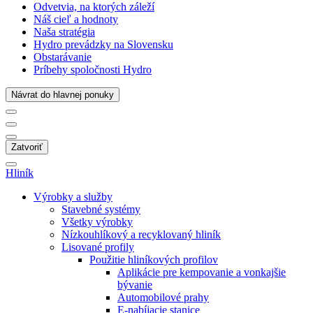
Odvetvia, na ktorých záleží
Náš cieľ a hodnoty
Naša stratégia
Hydro prevádzky na Slovensku
Obstarávanie
Príbehy spoločnosti Hydro
Návrat do hlavnej ponuky
Zatvoriť
Hliník
Výrobky a služby
Stavebné systémy
Všetky výrobky
Nízkouhlíkový a recyklovaný hliník
Lisované profily
Použitie hliníkových profilov
Aplikácie pre kempovanie a vonkajšie
bývanie
Automobilové prahy
E-nabíjacie stanice