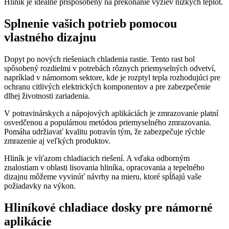
Hliník je ideálne prispôsobený na prekonanie výziev nízkych teplôt.
Splnenie vašich potrieb pomocou
vlastného dizajnu
Dopyt po nových riešeniach chladenia rastie. Tento rast bol
spôsobený rozdielmi v potrebách rôznych priemyselných odvetví,
napríklad v námornom sektore, kde je rozptyl tepla rozhodujúci pre
ochranu citlivých elektrických komponentov a pre zabezpečenie
dlhej životnosti zariadenia.
V potravinárskych a nápojových aplikáciách je zmrazovanie platní
osvedčenou a populárnou metódou priemyselného zmrazovania.
Pomáha udržiavať kvalitu potravín tým, že zabezpečuje rýchle
zmrazenie aj veľkých produktov.
Hliník je víťazom chladiacich riešení. A vďaka odborným
znalostiam v oblasti lisovania hliníka, opracovania a tepelného
dizajnu môžeme vyvinúť návrhy na mieru, ktoré spĺňajú vaše
požiadavky na výkon.
Hliníkové chladiace dosky pre námorné
aplikácie