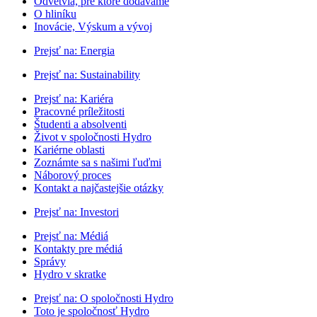
Odvetvia, pre ktoré dodávame
O hliníku
Inovácie, Výskum a vývoj
Prejsť na:
Energia
Prejsť na:
Sustainability
Prejsť na:
Kariéra
Pracovné príležitosti
Študenti a absolventi
Život v spoločnosti Hydro
Kariérne oblasti
Zoznámte sa s našimi ľuďmi
Náborový proces
Kontakt a najčastejšie otázky
Prejsť na:
Investori
Prejsť na:
Médiá
Kontakty pre médiá
Správy
Hydro v skratke
Prejsť na:
O spoločnosti Hydro
Toto je spoločnosť Hydro