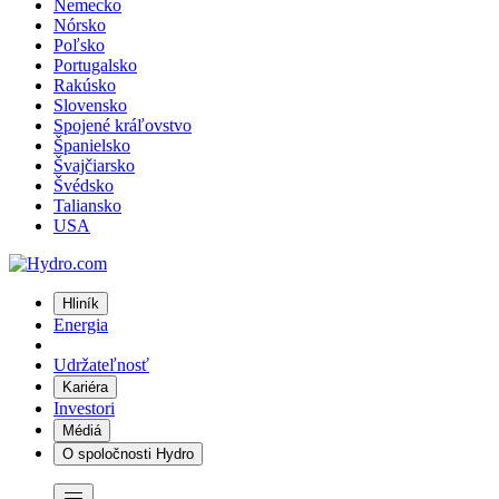
Nemecko
Nórsko
Poľsko
Portugalsko
Rakúsko
Slovensko
Spojené kráľovstvo
Španielsko
Švajčiarsko
Švédsko
Taliansko
USA
Hliník
Energia
Udržateľnosť
Kariéra
Investori
Médiá
O spoločnosti Hydro