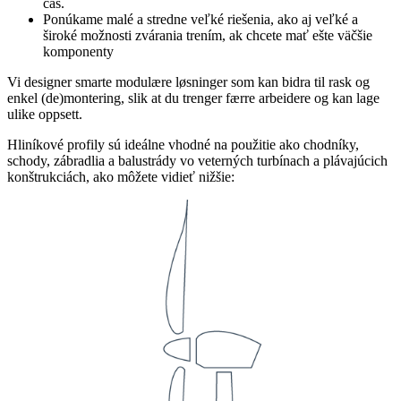
čas.
Ponúkame malé a stredne veľké riešenia, ako aj veľké a
široké možnosti zvárania trením, ak chcete mať ešte väčšie
komponenty
Vi designer smarte modulære løsninger som kan bidra til rask og
enkel (de)montering, slik at du trenger færre arbeidere og kan lage
ulike oppsett.
Hliníkové profily sú ideálne vhodné na použitie ako chodníky,
schody, zábradlia a balustrády vo veterných turbínach a plávajúcich
konštrukciách, ako môžete vidieť nižšie: