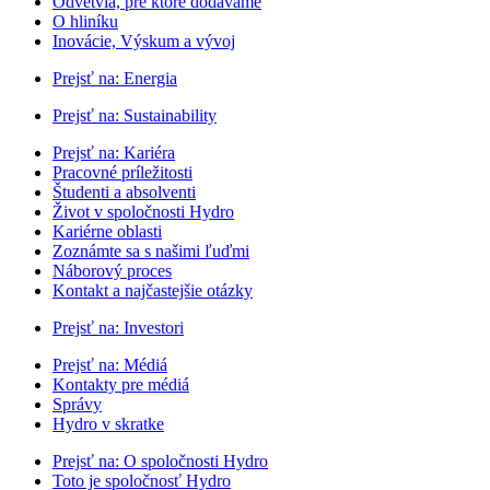
Odvetvia, pre ktoré dodávame
O hliníku
Inovácie, Výskum a vývoj
Prejsť na:
Energia
Prejsť na:
Sustainability
Prejsť na:
Kariéra
Pracovné príležitosti
Študenti a absolventi
Život v spoločnosti Hydro
Kariérne oblasti
Zoznámte sa s našimi ľuďmi
Náborový proces
Kontakt a najčastejšie otázky
Prejsť na:
Investori
Prejsť na:
Médiá
Kontakty pre médiá
Správy
Hydro v skratke
Prejsť na:
O spoločnosti Hydro
Toto je spoločnosť Hydro