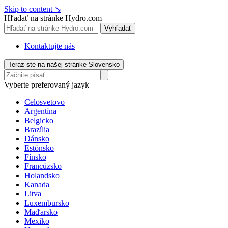
Skip to content
↘
Hľadať na stránke Hydro.com
Vyhľadať
Kontaktujte nás
Teraz ste na našej stránke Slovensko
Vyberte preferovaný jazyk
Celosvetovo
Argentína
Belgicko
Brazília
Dánsko
Estónsko
Fínsko
Francúzsko
Holandsko
Kanada
Litva
Luxembursko
Maďarsko
Mexiko