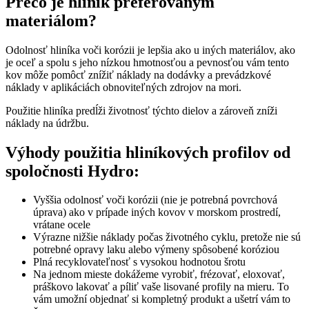
Prečo je hliník preferovaným
materiálom?
Odolnosť hliníka voči korózii je lepšia ako u iných materiálov, ako
je oceľ a spolu s jeho nízkou hmotnosťou a pevnosťou vám tento
kov môže pomôcť znížiť náklady na dodávky a prevádzkové
náklady v aplikáciách obnoviteľných zdrojov na mori.
Použitie hliníka predĺži životnosť týchto dielov a zároveň zníži
náklady na údržbu.
Výhody použitia hliníkových profilov od
spoločnosti Hydro:
Vyššia odolnosť voči korózii (nie je potrebná povrchová
úprava) ako v prípade iných kovov v morskom prostredí,
vrátane ocele
Výrazne nižšie náklady počas životného cyklu, pretože nie sú
potrebné opravy laku alebo výmeny spôsobené koróziou
Plná recyklovateľnosť s vysokou hodnotou šrotu
Na jednom mieste dokážeme vyrobiť, frézovať, eloxovať,
práškovo lakovať a píliť vaše lisované profily na mieru. To
vám umožní objednať si kompletný produkt a ušetrí vám to