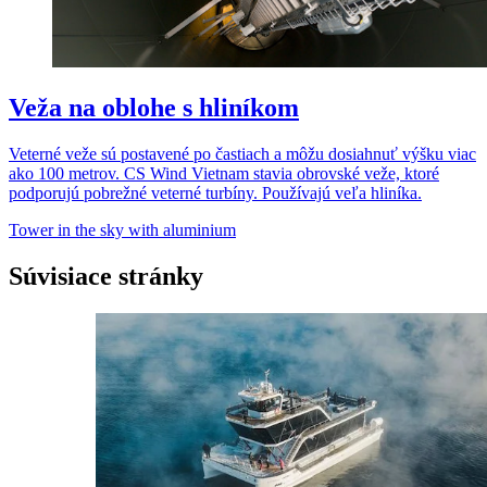
Veža na oblohe s hliníkom
Veterné veže sú postavené po častiach a môžu dosiahnuť výšku viac
ako 100 metrov. CS Wind Vietnam stavia obrovské veže, ktoré
podporujú pobrežné veterné turbíny. Používajú veľa hliníka.
Tower in the sky with aluminium
Súvisiace stránky