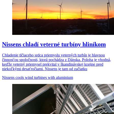
Nissens chladí veterné turbíny hliníkom
Chladenie tlčiaceho srdca priemyslu veterných turbín je hlavnou
činnosťou spoločnosti, ktorá pochádza z Dánska. Poloha je vhodná,
keďže veterný priemysel prekvital v škandinávskej krajine pred
niekoľkými desaťročiami. Nissens je tam od začiatku
Nissens cools wind turbines with aluminium