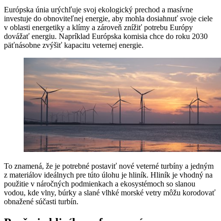
Európska únia urýchľuje svoj ekologický prechod a masívne
investuje do obnoviteľnej energie, aby mohla dosiahnuť svoje ciele
v oblasti energetiky a klímy a zároveň znížiť potrebu Európy
dovážať energiu. Napríklad Európska komisia chce do roku 2030
päťnásobne zvýšiť kapacitu veternej energie.
To znamená, že je potrebné postaviť nové veterné turbíny a jedným
z materiálov ideálnych pre túto úlohu je hliník. Hliník je vhodný na
použitie v náročných podmienkach a ekosystémoch so slanou
vodou, kde vlny, búrky a slané vlhké morské vetry môžu korodovať
obnažené súčasti turbín.