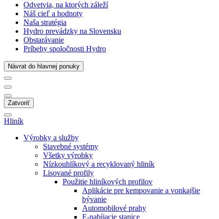
Odvetvia, na ktorých záleží
Náš cieľ a hodnoty
Naša stratégia
Hydro prevádzky na Slovensku
Obstarávanie
Príbehy spoločnosti Hydro
Návrat do hlavnej ponuky
Zatvoriť
Hliník
Výrobky a služby
Stavebné systémy
Všetky výrobky
Nízkouhlíkový a recyklovaný hliník
Lisované profily
Použitie hliníkových profilov
Aplikácie pre kempovanie a vonkajšie
bývanie
Automobilové prahy
E-nabíjacie stanice