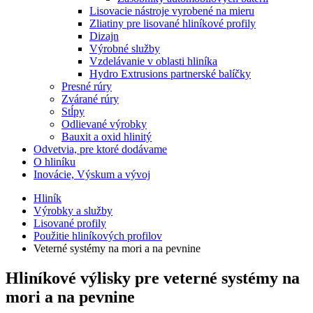
Lisovacie nástroje vyrobené na mieru
Zliatiny pre lisované hliníkové profily
Dizajn
Výrobné služby
Vzdelávanie v oblasti hliníka
Hydro Extrusions partnerské balíčky
Presné rúry
Zvárané rúry
Stĺpy
Odlievané výrobky
Bauxit a oxid hlinitý
Odvetvia, pre ktoré dodávame
O hliníku
Inovácie, Výskum a vývoj
Hliník
Výrobky a služby
Lisované profily
Použitie hliníkových profilov
Veterné systémy na mori a na pevnine
Hliníkové výlisky pre veterné systémy na
mori a na pevnine