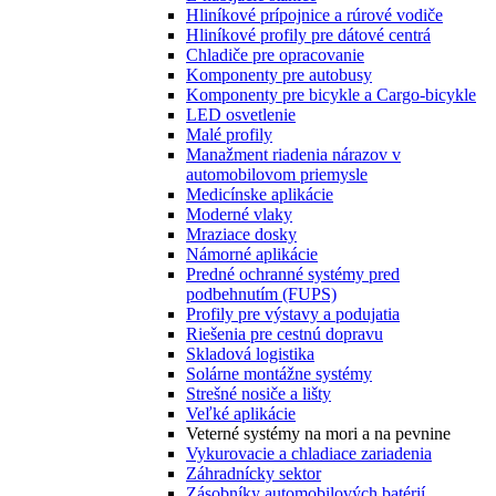
Hliníkové prípojnice a rúrové vodiče
Hliníkové profily pre dátové centrá
Chladiče pre opracovanie
Komponenty pre autobusy
Komponenty pre bicykle a Cargo-bicykle
LED osvetlenie
Malé profily
Manažment riadenia nárazov v
automobilovom priemysle
Medicínske aplikácie
Moderné vlaky
Mraziace dosky
Námorné aplikácie
Predné ochranné systémy pred
podbehnutím (FUPS)
Profily pre výstavy a podujatia
Riešenia pre cestnú dopravu
Skladová logistika
Solárne montážne systémy
Strešné nosiče a lišty
Veľké aplikácie
Veterné systémy na mori a na pevnine
Vykurovacie a chladiace zariadenia
Záhradnícky sektor
Zásobníky automobilových batérií