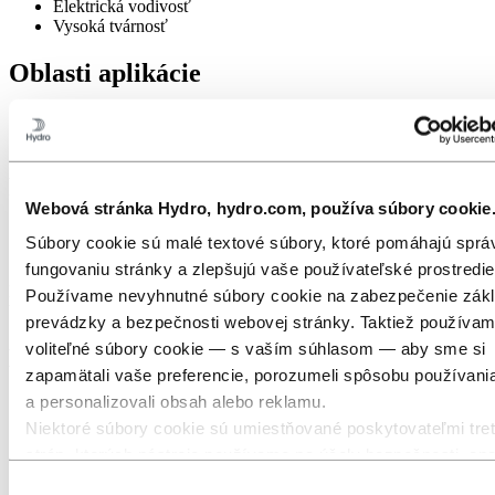
Elektrická vodivosť
Vysoká tvárnosť
Oblasti aplikácie
Strednonapäťové a vysokonapäťové káble
Drôty a káble pre elektrické aplikácie
Podrobnosti o výrobku
Webová stránka Hydro, hydro.com, používa súbory cookie
Zliatina stupňa EC
Súbory cookie sú malé textové súbory, ktoré pomáhajú spr
Priemery od 9,5 mm do 25,0 mm
fungovaniu stránky a zlepšujú vaše používateľské prostredie
Podrobnejšie informácie o tomto výrobku sú uvedené v našej
Používame nevyhnutné súbory cookie na zabezpečenie zákl
brožúre o valcovanom drôte, ktorú si môžete stiahnuť.
prevádzky a bezpečnosti webovej stránky. Taktiež používa
voliteľné súbory cookie — s vaším súhlasom — aby sme si
Na stiahnutie
zapamätali vaše preferencie, porozumeli spôsobu používani
a personalizovali obsah alebo reklamu.
Niektoré súbory cookie sú umiestňované poskytovateľmi tret
strán, ktorých nástroje používame na účely bezpečnosti, ana
alebo reklamy. Tieto tretie strany môžu kombinovať informác
Výber