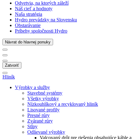
Odvetvia, na ktorých záleží
Náš cieľ a hodnoty
Naša stratégia
Hydro prevádzky na Slovensku
Obstarávanie
Príbehy spoločnosti Hydro
Návrat do hlavnej ponuky
Zatvoriť
Hliník
Výrobky a služby
Stavebné systémy
Všetky výrobky
Nízkouhlíkový a recyklovaný hliník
Lisované profily
Presné rúry
Zvárané rúry
Stĺpy
Odlievané výrobky
Valcovaný drôt pre riešenia obsahujúce káble a