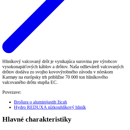
Hliníkový valcovaný drôt je vynikajúca surovina pre výrobcov
vysokonapäťových káblov a drôtov. Naša odlieváreň valcovaných
drôtov dodáva zo svojho kovovýrobného závodu v nórskom
Karmøy na európsky trh približne 70 000 ton hliníkového
valcovaného drôtu stupňa EC.
Povezave:
Brošura o aluminijastih žicah
Hydro REDUXA nízkouhlíkový hliník
Hlavné charakteristiky