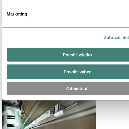
aplikácie, ktoré vyžadujú dlhšiu trvanlivosť, ako sú rámy bicyklov,
ozdobné lišty pre automobily a domáce spotrebiče.
Marketing
Voľbe farby sa medze prakticky nekladú. Okrem farebných
systémov RAL a NCS S dodávame farby podľa požiadaviek
zákazníka. Existujú aj špeciálne antibakteriálne práškové nátery do
sterilného prostredia.
Zobraziť det
Prečo používať práškové lakovanie?
Povoliť všetko
Pre presné zladenie farieb
Pre dodatočnú vrstvu ochrany pred koróziou, poškriabaním a
odštiepením
Pre hrubší povlak ako iné možnosti
Povoliť výber
Pre dlhotrvajúci a odolný povrch
Pre vysokú chemickú a mechanickú odolnosť
Pre rozsah hrúbky, od tenkých (20 µm) po max. 200 µm
Odmietnuť
Na pokrytie povrchových odchýlok základného materiálu