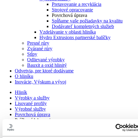
Pretavovanie a recyklácia
Strojové opracovanie
Povrchová úprava
Spĺňame vaše požiadavky na kvalitu
Dodávateľ kompletných služieb
Vzdelávanie v oblasti hliníka
Hydro Extrusions partnerské balíčky
Presné rúry
Zvárané rúry
Stĺpy
Odlievané výrobky
Bauxit a oxid hlinitý
Odvetvia, pre ktoré dodávame
O hliníku
Inovácie, Výskum a vývoj
Hliník
Výrobky a služby
Lisované profily
Výrobné služby
Povrchová úprava
Práškové lakovanie
Práškové lakovanie pre