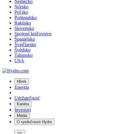
Nemecko
Nórsko
Poľsko
Portugalsko
Rakúsko
Slovensko
Spojené kráľovstvo
Španielsko
Švajčiarsko
Švédsko
Taliansko
USA
Hliník
Energia
Udržateľnosť
Kariéra
Investori
Médiá
O spoločnosti Hydro