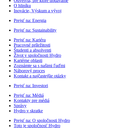
Odvetvia, pre ktoré dodávame
O hliníku
Inovácie, Výskum a vývoj
Prejsť na:
Energia
Prejsť na:
Sustainability
Prejsť na:
Kariéra
Pracovné príležitosti
Študenti a absolventi
Život v spoločnosti Hydro
Kariérne oblasti
Zoznámte sa s našimi ľuďmi
Náborový proces
Kontakt a najčastejšie otázky
Prejsť na:
Investori
Prejsť na:
Médiá
Kontakty pre médiá
Správy
Hydro v skratke
Prejsť na:
O spoločnosti Hydro
Toto je spoločnosť Hydro