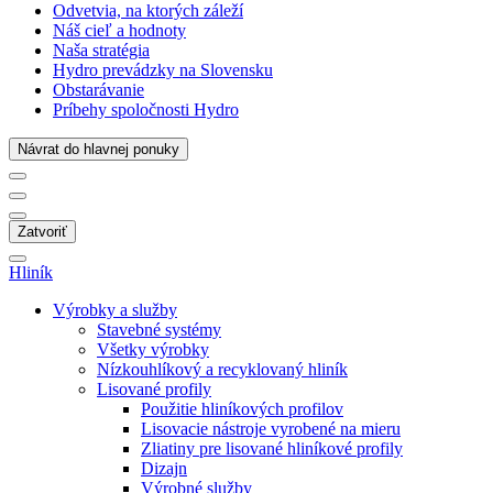
Odvetvia, na ktorých záleží
Náš cieľ a hodnoty
Naša stratégia
Hydro prevádzky na Slovensku
Obstarávanie
Príbehy spoločnosti Hydro
Návrat do hlavnej ponuky
Zatvoriť
Hliník
Výrobky a služby
Stavebné systémy
Všetky výrobky
Nízkouhlíkový a recyklovaný hliník
Lisované profily
Použitie hliníkových profilov
Lisovacie nástroje vyrobené na mieru
Zliatiny pre lisované hliníkové profily
Dizajn
Výrobné služby