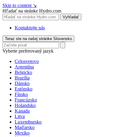
Skip to content
↘
Hľadať na stránke Hydro.com
Vyhľadať
Kontaktujte nás
Teraz ste na našej stránke Slovensko
Vyberte preferovaný jazyk
Celosvetovo
Argentína
Belgicko
Brazília
Dánsko
Estónsko
Fínsko
Francúzsko
Holandsko
Kanada
Litva
Luxembursko
Maďarsko
Mexiko