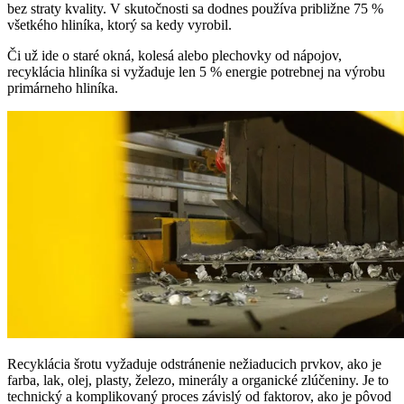
bez straty kvality. V skutočnosti sa dodnes používa približne 75 %
všetkého hliníka, ktorý sa kedy vyrobil.
Či už ide o staré okná, kolesá alebo plechovky od nápojov,
recyklácia hliníka si vyžaduje len 5 % energie potrebnej na výrobu
primárneho hliníka.
Recyklácia šrotu vyžaduje odstránenie nežiaducich prvkov, ako je
farba, lak, olej, plasty, železo, minerály a organické zlúčeniny. Je to
technický a komplikovaný proces závislý od faktorov, ako je pôvod