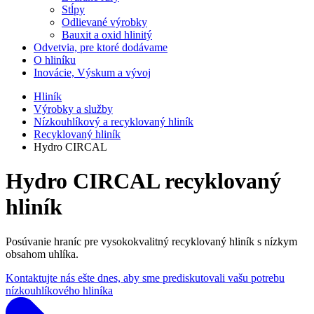
Stĺpy
Odlievané výrobky
Bauxit a oxid hlinitý
Odvetvia, pre ktoré dodávame
O hliníku
Inovácie, Výskum a vývoj
Hliník
Výrobky a služby
Nízkouhlíkový a recyklovaný hliník
Recyklovaný hliník
Hydro CIRCAL
Hydro CIRCAL recyklovaný
hliník
Posúvanie hraníc pre vysokokvalitný recyklovaný hliník s nízkym
obsahom uhlíka.
Kontaktujte nás ešte dnes, aby sme prediskutovali vašu potrebu
nízkouhlíkového hliníka