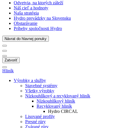
Odvetvia, na ktorých záleží
Náš cieľ a hodnoty
Naša stratégia
Hydro prevádzky na Slovensku
Obstarávanie
Príbehy spoločnosti Hydro
Návrat do hlavnej ponuky
Zatvoriť
Hliník
Výrobky a služby
Stavebné systémy
Všetky výrobky
Nízkouhlíkový a recyklovaný hliník
Nízkouhlíkový hliník
Recyklovaný hliník
Hydro CIRCAL
Lisované profily
Presné rúry
Zvárané rúry