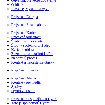
Odvetvia, pre ktoré dodávame
O hliníku
Inovácie, Výskum a vývoj
Prejsť na:
Energia
Prejsť na:
Sustainability
Prejsť na:
Kariéra
Pracovné príležitosti
Študenti a absolventi
Život v spoločnosti Hydro
Kariérne oblasti
Zoznámte sa s našimi ľuďmi
Náborový proces
Kontakt a najčastejšie otázky
Prejsť na:
Investori
Prejsť na:
Médiá
Kontakty pre médiá
Správy
Hydro v skratke
Prejsť na:
O spoločnosti Hydro
Toto je spoločnosť Hydro