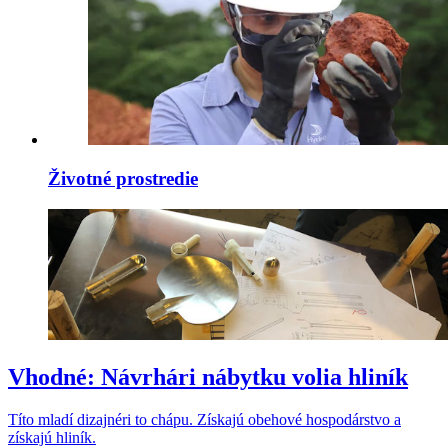
Životné prostredie
Vhodné: Návrhári nábytku volia hliník
Títo mladí dizajnéri to chápu. Získajú obehové hospodárstvo a
získajú hliník.