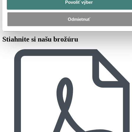
Povoliť výber
Hydro CIRCAL 75R má uhlíkovú stopu 1,9 kilogramu CO2e na
kilogram hliníka, čo je o 88 % menej ako celosvetový priemer pre
primárny hliník. Výroba si vyžaduje prísnu kontrolu tokov šrotu a
Odmietnuť
pokročilú technológiu triedenia. Dostupnosť je preto obmedzená, ale
ročná kapacita môže uspokojiť priemyselné a rozsiahlejšie aplikácie.
Stiahnite si našu brožúru