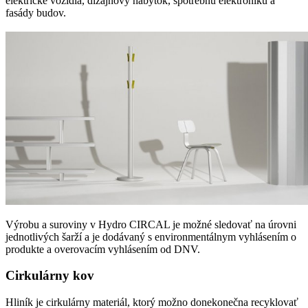
elektrické vozidlá, dizajnový nábytok, spotrebnú elektroniku a
fasády budov.
Výrobu a suroviny v Hydro CIRCAL je možné sledovať na úrovni
jednotlivých šarží a je dodávaný s environmentálnym vyhlásením o
produkte a overovacím vyhlásením od DNV.
Cirkulárny kov
Hliník je cirkulárny materiál, ktorý možno donekonečna recyklovať