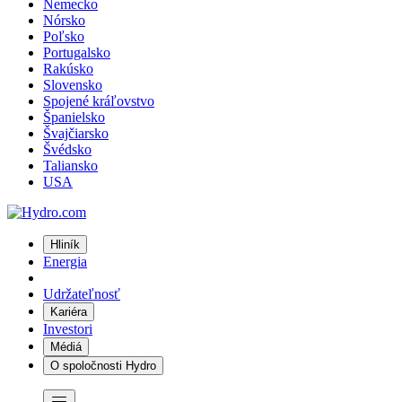
Nemecko
Nórsko
Poľsko
Portugalsko
Rakúsko
Slovensko
Spojené kráľovstvo
Španielsko
Švajčiarsko
Švédsko
Taliansko
USA
Hliník
Energia
Udržateľnosť
Kariéra
Investori
Médiá
O spoločnosti Hydro