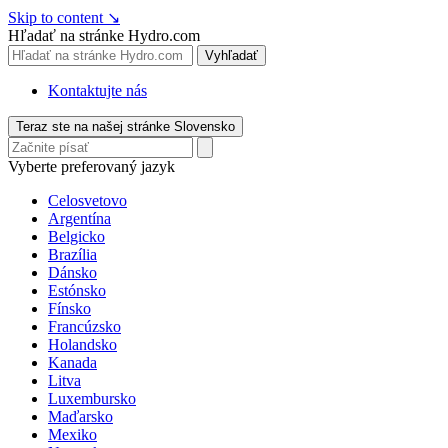
Skip to content
↘
Hľadať na stránke Hydro.com
Vyhľadať
Kontaktujte nás
Teraz ste na našej stránke Slovensko
Vyberte preferovaný jazyk
Celosvetovo
Argentína
Belgicko
Brazília
Dánsko
Estónsko
Fínsko
Francúzsko
Holandsko
Kanada
Litva
Luxembursko
Maďarsko
Mexiko