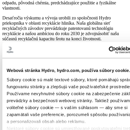
odpadu, pôvodná chémia, predchádzajúce použitie a fyzikálne
vlastnosti.
Desaťročia výskumu a vývoja urobili zo spoločnosti Hydro
priekopníka v oblasti recyklácie hliníka. Naša globálna sieť
recyklačných závodov prevádzkuje patentovanú technológiu
recyklácie a našou ambíciou do roku 2030 je zdvojnásobiť našu
súčasnú recyklačnú kapacitu šrotu na konci životnosti.
Zmena hry recyklácie hliníka
Hydro CIRCAL je náš rad prémiových, recyklovaných hliníkových
produktov, kategorizovaných podľa percenta obsahu šrotu.
Webová stránka Hydro, hydro.com, používa súbory cookie
Hydro CIRCAL 100R je vyrobený zo 100% recyklovaného post-
Súbory cookie sú malé textové súbory, ktoré pomáhajú spr
spotrebiteľského odpadu.
fungovaniu stránky a zlepšujú vaše používateľské prostredie
Používame nevyhnutné súbory cookie na zabezpečenie zákl
prevádzky a bezpečnosti webovej stránky. Taktiež používa
voliteľné súbory cookie — s vaším súhlasom — aby sme si
zapamätali vaše preferencie, porozumeli spôsobu používani
a personalizovali obsah alebo reklamu.
Niektoré súbory cookie sú umiestňované poskytovateľmi tret