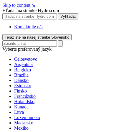
Skip to content
↘
Hľadať na stránke Hydro.com
Vyhľadať
Kontaktujte nás
Teraz ste na našej stránke Slovensko
Vyberte preferovaný jazyk
Celosvetovo
Argentína
Belgicko
Brazília
Dánsko
Estónsko
Fínsko
Francúzsko
Holandsko
Kanada
Litva
Luxembursko
Maďarsko
Mexiko