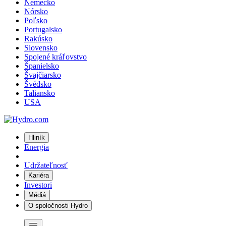
Nemecko
Nórsko
Poľsko
Portugalsko
Rakúsko
Slovensko
Spojené kráľovstvo
Španielsko
Švajčiarsko
Švédsko
Taliansko
USA
Hliník
Energia
Udržateľnosť
Kariéra
Investori
Médiá
O spoločnosti Hydro