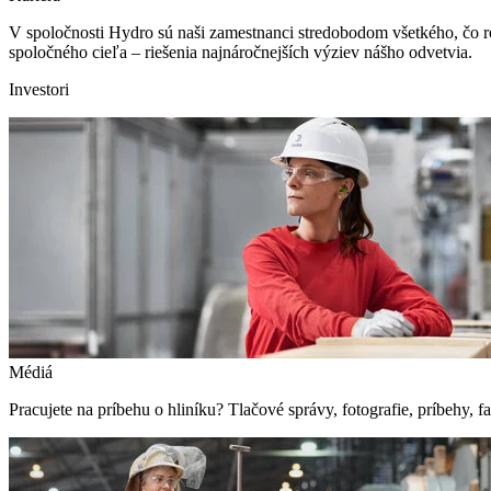
V spoločnosti Hydro sú naši zamestnanci stredobodom všetkého, čo r
spoločného cieľa – riešenia najnáročnejších výziev nášho odvetvia.
Investori
Médiá
Pracujete na príbehu o hliníku? Tlačové správy, fotografie, príbehy, fak