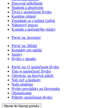
Pracovné príležitosti
Študenti a absolventi
Život v spoločnosti Hydro
Kariérne oblasti
Zoznámte sa s našimi ľuďmi
Náborový proces
Kontakt a najčastejšie otázky
Prejsť na:
Investori
Prejsť na:
Médiá
Kontakty pre médiá
Správy
Hydro v skratke
Prejsť na:
O spoločnosti Hydro
Toto je spoločnosť Hydro
Odvetvia, na ktorých záleží
Náš cieľ a hodnoty
Naša stratégia
Hydro prevádzky na Slovensku
Obstarávanie
Príbehy spoločnosti Hydro
Návrat do hlavnej ponuky