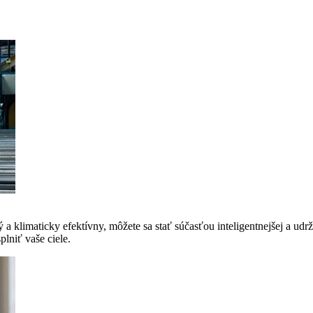
a klimaticky efektívny, môžete sa stať súčasťou inteligentnejšej a udrž
lniť vaše ciele.