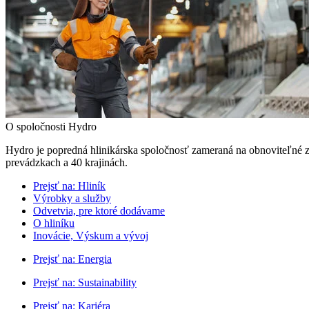
O spoločnosti Hydro
Hydro je popredná hlinikárska spoločnosť zameraná na obnoviteľné z
prevádzkach a 40 krajinách.
Prejsť na:
Hliník
Výrobky a služby
Odvetvia, pre ktoré dodávame
O hliníku
Inovácie, Výskum a vývoj
Prejsť na:
Energia
Prejsť na:
Sustainability
Prejsť na:
Kariéra