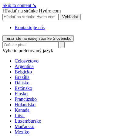
Skip to content
↘
Hľadať na stránke Hydro.com
Vyhľadať
Kontaktujte nás
Teraz ste na našej stránke Slovensko
Vyberte preferovaný jazyk
Celosvetovo
Argentína
Belgicko
Brazília
Dánsko
Estónsko
Fínsko
Francúzsko
Holandsko
Kanada
Litva
Luxembursko
Maďarsko
Mexiko