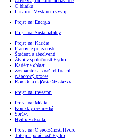
Odvetvia, pre ktoré dodávame
O hliníku
Inovácie, Výskum a vývoj
Prejsť na:
Energia
Prejsť na:
Sustainability
Prejsť na:
Kariéra
Pracovné príležitosti
Študenti a absolventi
Život v spoločnosti Hydro
Kariérne oblasti
Zoznámte sa s našimi ľuďmi
Náborový proces
Kontakt a najčastejšie otázky
Prejsť na:
Investori
Prejsť na:
Médiá
Kontakty pre médiá
Správy
Hydro v skratke
Prejsť na:
O spoločnosti Hydro
Toto je spoločnosť Hydro