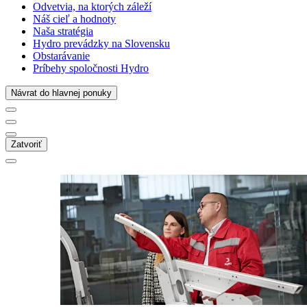
Odvetvia, na ktorých záleží
Náš cieľ a hodnoty
Naša stratégia
Hydro prevádzky na Slovensku
Obstarávanie
Príbehy spoločnosti Hydro
Návrat do hlavnej ponuky
Zatvoriť