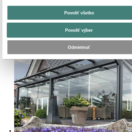
Povoliť všetko
Zníženie uhlíkovej stopy kočíka pomocou
Hydro REDUXA
Povoliť výber
Aluminium in use
Udržateľnosť
Odmietnuť