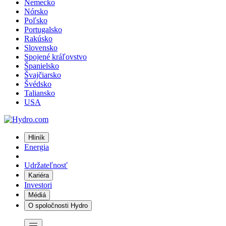
Nemecko
Nórsko
Poľsko
Portugalsko
Rakúsko
Slovensko
Spojené kráľovstvo
Španielsko
Švajčiarsko
Švédsko
Taliansko
USA
Hliník
Energia
Udržateľnosť
Kariéra
Investori
Médiá
O spoločnosti Hydro