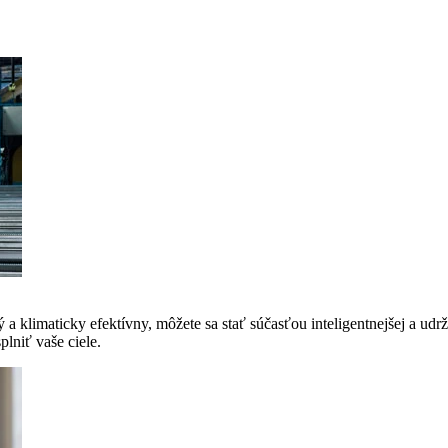
a klimaticky efektívny, môžete sa stať súčasťou inteligentnejšej a udrž
lniť vaše ciele.