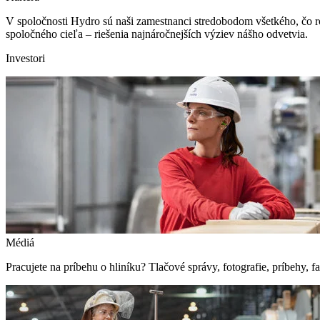
V spoločnosti Hydro sú naši zamestnanci stredobodom všetkého, čo r
spoločného cieľa – riešenia najnáročnejších výziev nášho odvetvia.
Investori
Médiá
Pracujete na príbehu o hliníku? Tlačové správy, fotografie, príbehy, fak