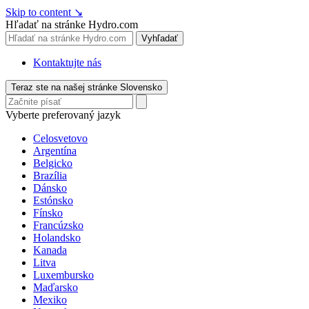
Skip to content
↘
Hľadať na stránke Hydro.com
Vyhľadať
Kontaktujte nás
Teraz ste na našej stránke Slovensko
Vyberte preferovaný jazyk
Celosvetovo
Argentína
Belgicko
Brazília
Dánsko
Estónsko
Fínsko
Francúzsko
Holandsko
Kanada
Litva
Luxembursko
Maďarsko
Mexiko