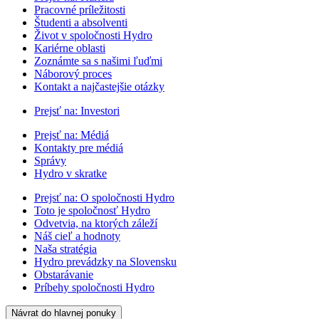
Pracovné príležitosti
Študenti a absolventi
Život v spoločnosti Hydro
Kariérne oblasti
Zoznámte sa s našimi ľuďmi
Náborový proces
Kontakt a najčastejšie otázky
Prejsť na:
Investori
Prejsť na:
Médiá
Kontakty pre médiá
Správy
Hydro v skratke
Prejsť na:
O spoločnosti Hydro
Toto je spoločnosť Hydro
Odvetvia, na ktorých záleží
Náš cieľ a hodnoty
Naša stratégia
Hydro prevádzky na Slovensku
Obstarávanie
Príbehy spoločnosti Hydro
Návrat do hlavnej ponuky