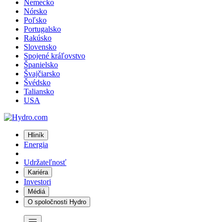
Nemecko
Nórsko
Poľsko
Portugalsko
Rakúsko
Slovensko
Spojené kráľovstvo
Španielsko
Švajčiarsko
Švédsko
Taliansko
USA
Hliník
Energia
Udržateľnosť
Kariéra
Investori
Médiá
O spoločnosti Hydro