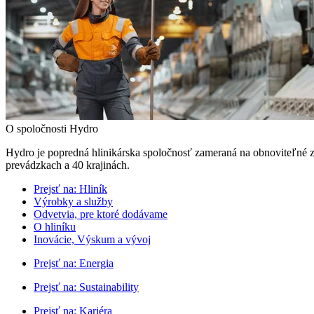
O spoločnosti Hydro
Hydro je popredná hlinikárska spoločnosť zameraná na obnoviteľné z
prevádzkach a 40 krajinách.
Prejsť na:
Hliník
Výrobky a služby
Odvetvia, pre ktoré dodávame
O hliníku
Inovácie, Výskum a vývoj
Prejsť na:
Energia
Prejsť na:
Sustainability
Prejsť na:
Kariéra