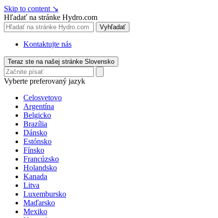
Skip to content
↘
Hľadať na stránke Hydro.com
Vyhľadať
Kontaktujte nás
Teraz ste na našej stránke Slovensko
Vyberte preferovaný jazyk
Celosvetovo
Argentína
Belgicko
Brazília
Dánsko
Estónsko
Fínsko
Francúzsko
Holandsko
Kanada
Litva
Luxembursko
Maďarsko
Mexiko