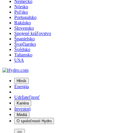
Nemecko
Nórsko
Poľsko
Portugalsko
Rakúsko
Slovensko
Spojené kráľovstvo
Španielsko
Švajčiarsko
Švédsko
Taliansko
USA
Hliník
Energia
Udržateľnosť
Kariéra
Investori
Médiá
O spoločnosti Hydro