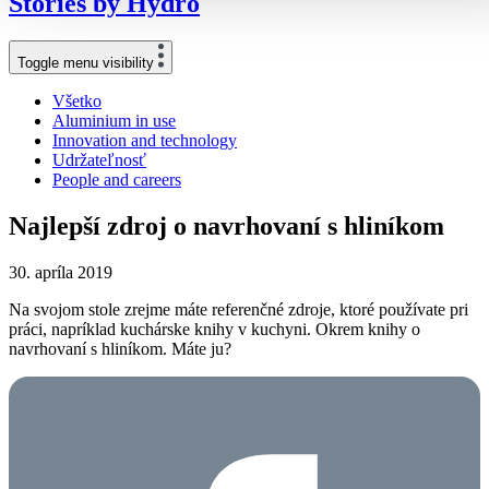
Stories
by
Hydro
Toggle menu visibility
Všetko
Aluminium in use
Innovation and technology
Udržateľnosť
People and careers
Najlepší zdroj o navrhovaní s hliníkom
30. apríla 2019
Na svojom stole zrejme máte referenčné zdroje, ktoré používate pri
práci, napríklad kuchárske knihy v kuchyni. Okrem knihy o
navrhovaní s hliníkom. Máte ju?