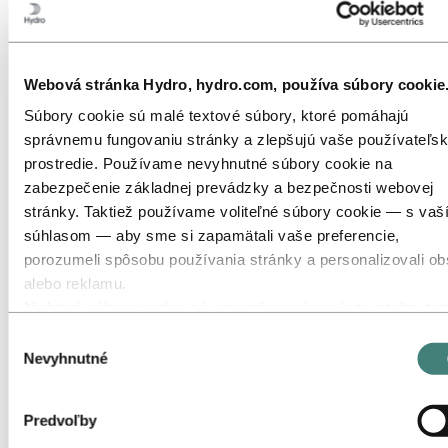
Odvetvia, pre ktoré dodávame
O hliníku
Inovácie, Výskum a vývoj
Prejsť na:
Energia
Webová stránka Hydro, hydro.com, používa súbory cookie
Prejsť na:
Sustainability
Súbory cookie sú malé textové súbory, ktoré pomáhajú
správnemu fungovaniu stránky a zlepšujú vaše používateľs
Prejsť na:
Kariéra
Pracovné príležitosti
prostredie. Používame nevyhnutné súbory cookie na
Študenti a absolventi
zabezpečenie základnej prevádzky a bezpečnosti webovej
Život v spoločnosti Hydro
stránky. Taktiež používame voliteľné súbory cookie — s vaš
Kariérne oblasti
Zoznámte sa s našimi ľuďmi
súhlasom — aby sme si zapamätali vaše preferencie,
Náborový proces
porozumeli spôsobu používania stránky a personalizovali o
Kontakt a najčastejšie otázky
alebo reklamu.
Prejsť na:
Investori
Niektoré súbory cookie sú umiestňované poskytovateľmi tret
strán, ktorých nástroje používame na účely bezpečnosti,
Prejsť na:
Médiá
Výber
Kontakty pre médiá
analytiky alebo reklamy. Tieto tretie strany môžu kombinova
Nevyhnutné
súhlasu
Správy
informácie zhromaždené počas vášho používania našej strá
Hydro v skratke
s ďalšími údajmi, ktoré ste im poskytli, alebo ktoré získali
Predvoľby
Prejsť na:
O spoločnosti Hydro
prostredníctvom vašej interakcie s ich službami. Tretia stran
Toto je spoločnosť Hydro