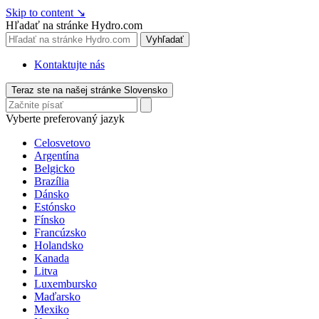
Skip to content
↘
Hľadať na stránke Hydro.com
Vyhľadať
Kontaktujte nás
Teraz ste na našej stránke Slovensko
Vyberte preferovaný jazyk
Celosvetovo
Argentína
Belgicko
Brazília
Dánsko
Estónsko
Fínsko
Francúzsko
Holandsko
Kanada
Litva
Luxembursko
Maďarsko
Mexiko