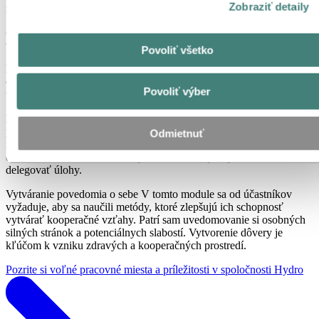
Zobraziť detaily
realizovala v roku 2016.
Kľúčom k rastu je snaha vzdelávať sa
Povoliť všetko
Hydro do programu vyberá zamestnancov z rôznych krajín,
obchodných oblastí a pracovných pozícií. Program Young Talents
Povoliť výber
tvoria dva moduly:
Budovanie sietí. Účastníci sú rozdelení do skupín a pracujú s
prípadovými štúdiami. Každá skupina má na podporu prideleného
Odmietnuť
mentora. Skupiny pracujú s prípadovými štúdiami medzi týmito
dvomi modulmi a musia si naplánovať, ako spolupracovať a
delegovať úlohy.
Vytváranie povedomia o sebe V tomto module sa od účastníkov
vyžaduje, aby sa naučili metódy, ktoré zlepšujú ich schopnosť
vytvárať kooperačné vzťahy. Patrí sam uvedomovanie si osobných
silných stránok a potenciálnych slabostí. Vytvorenie dôvery je
kľúčom k vzniku zdravých a kooperačných prostredí.
Pozrite si voľné pracovné miesta a príležitosti v spoločnosti Hydro