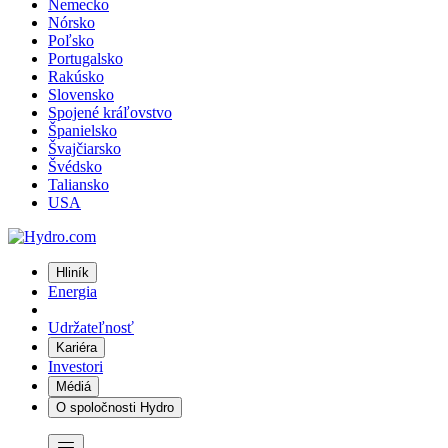
Nemecko
Nórsko
Poľsko
Portugalsko
Rakúsko
Slovensko
Spojené kráľovstvo
Španielsko
Švajčiarsko
Švédsko
Taliansko
USA
Hliník
Energia
Udržateľnosť
Kariéra
Investori
Médiá
O spoločnosti Hydro