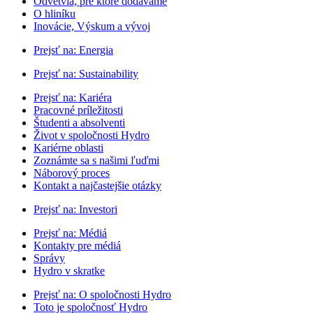
Odvetvia, pre ktoré dodávame
O hliníku
Inovácie, Výskum a vývoj
Prejsť na:
Energia
Prejsť na:
Sustainability
Prejsť na:
Kariéra
Pracovné príležitosti
Študenti a absolventi
Život v spoločnosti Hydro
Kariérne oblasti
Zoznámte sa s našimi ľuďmi
Náborový proces
Kontakt a najčastejšie otázky
Prejsť na:
Investori
Prejsť na:
Médiá
Kontakty pre médiá
Správy
Hydro v skratke
Prejsť na:
O spoločnosti Hydro
Toto je spoločnosť Hydro