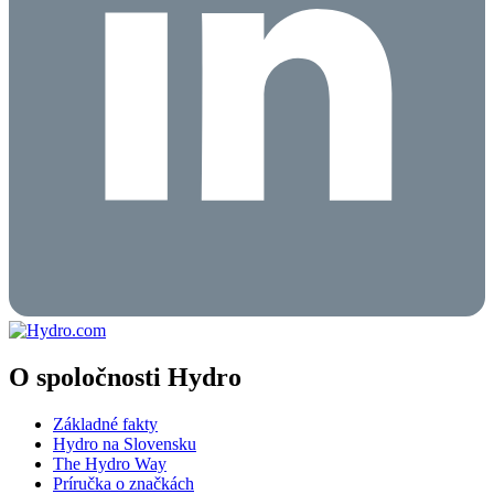
O spoločnosti Hydro
Základné fakty
Hydro na Slovensku
The Hydro Way
Príručka o značkách