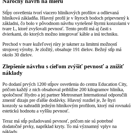
Náročný návrh na mieru
Stĺpy osvetlenia tvorí viacero hliníkových profilov a odlievaná
hliníková základňa. Hlavný profil je v štyroch bodoch pripevnený k
základni, čo bolo v pôvodnom návrhu vyriešené štyrmi konzolami v
tvare L, ktoré zvyšovali pevnosť. Tento profil má aj časti s
dvierkami, do ktorých možno integrovať káble a inú techniku.
Prechod v tvare kužeľovej rúry je takmer za limitmi možností
strojovej výroby. Je zložitý, obsahuje 191 dielov. Bežný stĺp má
okolo 30 dielov.
Zlepšenie návrhu s cieľom zvýšiť pevnosť a znížiť
náklady
Po dodaní prvých 1200 stĺpov osvetlenia do centra Education City,
pričom každý z nich obsahoval približne 200 kilogramov hliníka,
spoločnosť Hydro a jej partner Metrosmart International odporučili
zmeniť dizajn pre ďalšie dodávky. Hlavný rozdiel je, že štyri
konzoly sa nahradili jedným hliníkovým profilom, ktorý má rovnakú
estetickú hodnotu a vyššiu pevnosť.
Teraz má stĺp požadovanú pevnosť, pričom nie sú potrebné
dodatočné prvky, napríklad kryty. To má významný vplyv na
náklady.