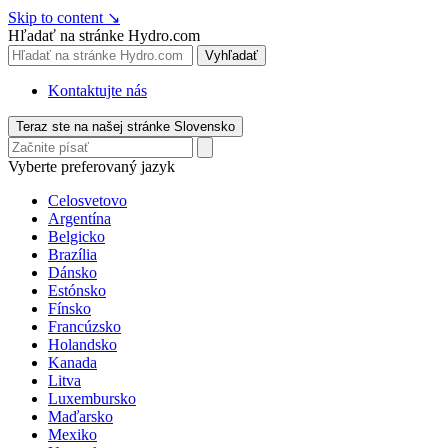
Skip to content
↘
Hľadať na stránke Hydro.com
Vyhľadať
Kontaktujte nás
Teraz ste na našej stránke Slovensko
Vyberte preferovaný jazyk
Celosvetovo
Argentína
Belgicko
Brazília
Dánsko
Estónsko
Fínsko
Francúzsko
Holandsko
Kanada
Litva
Luxembursko
Maďarsko
Mexiko