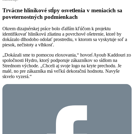
Trvácne hliníkové stĺpy osvetlenia v meniacich sa
poveternostných podmienkach
Okrem dizajnérskej práce bolo ďalším kľúčom k projektu
identifikovať hliníkovú zliatinu a povrchové ošetrenie, ktoré by
dokázalo dlhodobo odolať prostrediu, v ktorom sa vyskytuje soľ a
piesok, nečistoty a vlhkosť.
„Dokázali sme to pomocou eloxovania,“ hovorí Ayoub Kaddouri zo
spoločnosti Hydro, ktorý podporuje zákazníkov so sídlom na
Strednom východe. „Chceli aj svoje logo na kryte prechodu. Je
malé, no pre zákazníka má veľkú dekoračnú hodnotu. Navyše
skvelo vyzerá.“