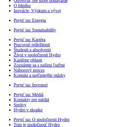
Odvetvia, pre ktoré dodávame
O hliníku
Inovácie, Výskum a vývoj
Prejsť na:
Energia
Prejsť na:
Sustainability
Prejsť na:
Kariéra
Pracovné príležitosti
Študenti a absolventi
Život v spoločnosti Hydro
Kariérne oblasti
Zoznámte sa s našimi ľuďmi
Náborový proces
Kontakt a najčastejšie otázky
Prejsť na:
Investori
Prejsť na:
Médiá
Kontakty pre médiá
Správy
Hydro v skratke
Prejsť na:
O spoločnosti Hydro
Toto je spoločnosť Hydro