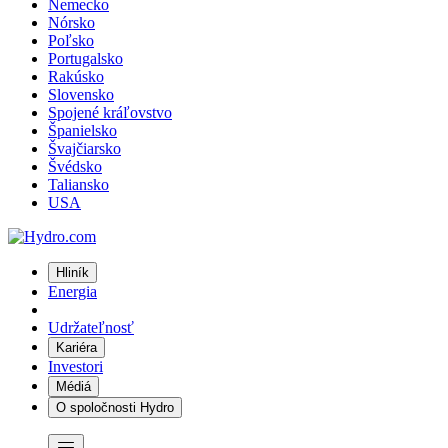
Nemecko
Nórsko
Poľsko
Portugalsko
Rakúsko
Slovensko
Spojené kráľovstvo
Španielsko
Švajčiarsko
Švédsko
Taliansko
USA
Hliník
Energia
Udržateľnosť
Kariéra
Investori
Médiá
O spoločnosti Hydro