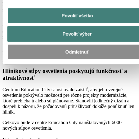
hlavnom meste Doha bývajú študenti celého sveta a má 14
štvorcových kilometrov.
Povoliť všetko
Nadácia Qatar Foundation, ktorá je za centrom Education City, teraz
toto miesto rozširuje, aby bolo prístupnejšie pre miestnych
obyvateľov aj pre medzinárodných návštevníkov. Dôvodom je aj
Povoliť výber
rastúci počet konferencií a oblasti Doha, ako aj Svetový pohár FIFA
2022, ktorý sa bude konať v Katare.
Odmietnuť
Medzi developerské projekty patria nové rekreačné zariadenia a
premyslene navrhnuté otvorené priestory.
Hliníkové stĺpy osvetlenia poskytujú funkčnosť a
atraktívnosť
Centrum Education City sa usilovalo zaistiť, aby jeho verejné
osvetlenie pokrývalo možnosti pre rôzne projekty modernizácie,
ktoré prebiehajú alebo sú plánované. Stanovili jedinečný dizajn a
dospeli k názoru, že požadovanú príťažlivosť dokáže ponúknuť len
hliník.
Celkovo bude v centre Education City nainštalovaných 6000
nových stĺpov osvetlenia.