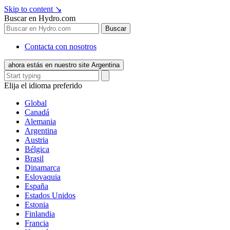
Skip to content
↘
Buscar en Hydro.com
Buscar
Contacta con nosotros
ahora estás en nuestro site Argentina
Elija el idioma preferido
Global
Canadá
Alemania
Argentina
Austria
Bélgica
Brasil
Dinamarca
Eslovaquia
España
Estados Unidos
Estonia
Finlandia
Francia