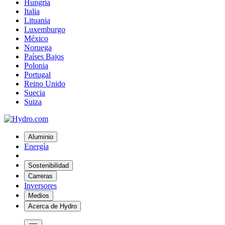
Hungría
Italia
Lituania
Luxemburgo
México
Noruega
Países Bajos
Polonia
Portugal
Reino Unido
Suecia
Suiza
Aluminio
Energía
Sostenibilidad
Carreras
Inversores
Medios
Acerca de Hydro